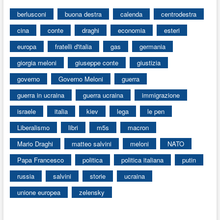
berlusconi
buona destra
calenda
centrodestra
cina
conte
draghi
economia
esteri
europa
fratelli d'italia
gas
germania
giorgia meloni
giuseppe conte
giustizia
governo
Governo Meloni
guerra
guerra in ucraina
guerra ucraina
immigrazione
israele
italia
kiev
lega
le pen
Liberalismo
libri
m5s
macron
Mario Draghi
matteo salvini
meloni
NATO
Papa Francesco
politica
politica italiana
putin
russia
salvini
storie
ucraina
unione europea
zelensky