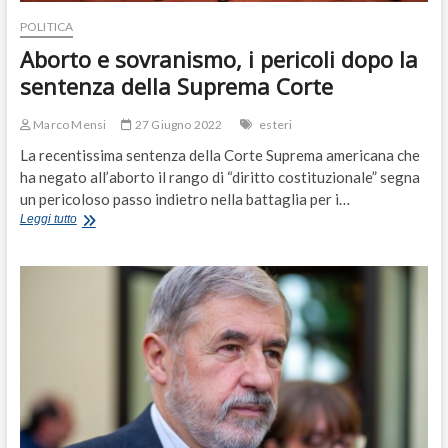
POLITICA
Aborto e sovranismo, i pericoli dopo la
sentenza della Suprema Corte
Marco Mensi
27 Giugno 2022
esteri
La recentissima sentenza della Corte Suprema americana che
ha negato all’aborto il rango di “diritto costituzionale” segna
un pericoloso passo indietro nella battaglia per i…
Aborto
Leggi tutto
e
sovranismo,
i
pericoli
dopo
la
sentenza
della
Suprema
Corte