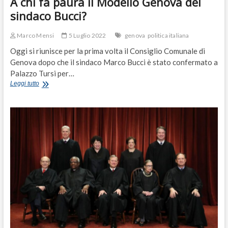
A chi fa paura il Modello Genova del
sindaco Bucci?
Marco Mensi
5 Luglio 2022
genova
politica italiana
Oggi si riunisce per la prima volta il Consiglio Comunale di
Genova dopo che il sindaco Marco Bucci è stato confermato a
Palazzo Tursi per…
A
Leggi tutto
chi
fa
paura
il
Modello
Genova
del
sindaco
Bucci?