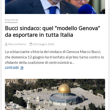
POLITICA
Bucci sindaco: quel “modello Genova”
da esportare in tutta Italia
Marco Mensi
20 Giugno 2022
La schiacciante vittoria del sindaco di Genova Marco Bucci,
che domenica 12 giugno ha trionfato al primo turno contro lo
sfidante della coalizione di centrosinistra…
Bucci
Leggi tutto
sindaco:
quel
“modello
Genova”
da
esportare
in
tutta
Italia