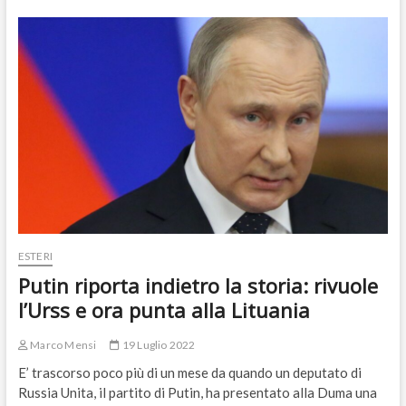
quando
la
cattiva
destra
prova
a
diventare
buona
ESTERI
Putin riporta indietro la storia: rivuole
l’Urss e ora punta alla Lituania
Marco Mensi
19 Luglio 2022
E’ trascorso poco più di un mese da quando un deputato di
Russia Unita, il partito di Putin, ha presentato alla Duma una