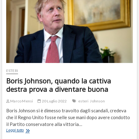
Destra
lontana
dai
pregiudizi
del
passato
ESTERI
Boris Johnson, quando la cattiva
destra prova a diventare buona
Marco Mensi
20 Luglio 2022
esteri
Johnson
Boris Johnson si è dimesso travolto dagli scandali, credeva
che il Regno Unito fosse nelle sue mani dopo avere condotto
il Partito conservatore alla vittoria…
Boris
Leggi tutto
Johnson,