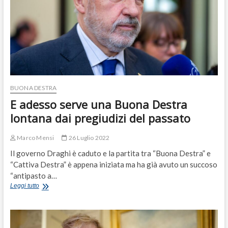
BUONA DESTRA
E adesso serve una Buona Destra
lontana dai pregiudizi del passato
Marco Mensi
26 Luglio 2022
Il governo Draghi è caduto e la partita tra “Buona Destra” e
“Cattiva Destra” è appena iniziata ma ha già avuto un succoso
“antipasto a…
E
Leggi tutto
adesso
serve
una
Buona