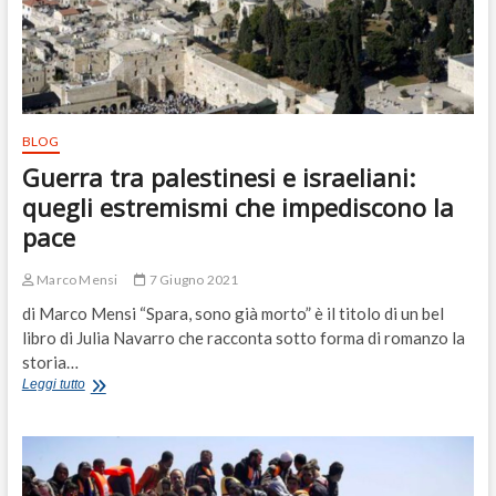
BLOG
Guerra tra palestinesi e israeliani:
quegli estremismi che impediscono la
pace
Marco Mensi
7 Giugno 2021
di Marco Mensi “Spara, sono già morto” è il titolo di un bel
libro di Julia Navarro che racconta sotto forma di romanzo la
storia…
Guerra
Leggi tutto
tra
palestinesi
e
israeliani:
quegli