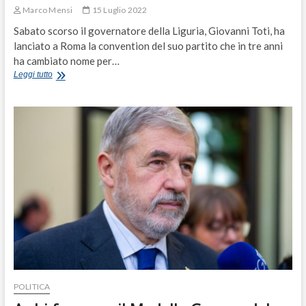
Marco Mensi
15 Luglio 2022
Sabato scorso il governatore della Liguria, Giovanni Toti, ha
lanciato a Roma la convention del suo partito che in tre anni
ha cambiato nome per…
Caro
Leggi tutto
Toti
l’Italia
non
ha
bisogno
di
un
grande
centro
“acchiappatutto”
ma
di
una
Buona
Destra
POLITICA