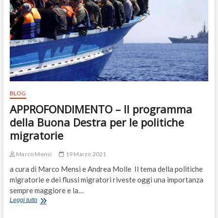
estremismi
che
impediscono
la
pace
BLOG
APPROFONDIMENTO – Il programma
della Buona Destra per le politiche
migratorie
Marco Mensi
19 Marzo 2021
a cura di Marco Mensi e Andrea Molle Il tema della politiche
migratorie e dei flussi migratori riveste oggi una importanza
sempre maggiore e la…
APPROFONDIMENTO
Leggi tutto
–
Il