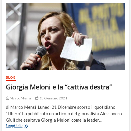
programma
della
Buona
Destra
per
le
politiche
migratorie
BLOG
Giorgia Meloni e la “cattiva destra”
Marco Mensi
13 Gennaio 2021
di Marco Mensi Lunedì 21 Dicembre scorso il quotidiano
“Libero” ha pubblicato un articolo del giornalista Alessandro
Giuli che esaltava Giorgia Meloni come la leader…
Giorgia
Leggi tutto
Meloni