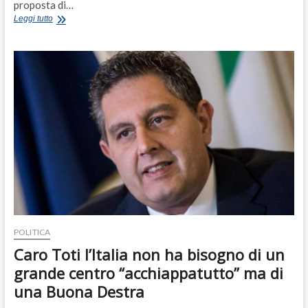
proposta di…
Putin
Leggi tutto
riporta
indietro
la
storia:
rivuole
l’Urss
e
ora
punta
alla
Lituania
POLITICA
Caro Toti l’Italia non ha bisogno di un
grande centro “acchiappatutto” ma di
una Buona Destra