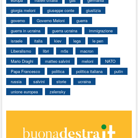
europa
fratelli d'italia
gas
germania
giorgia meloni
giuseppe conte
giustizia
governo
Governo Meloni
guerra
guerra in ucraina
guerra ucraina
immigrazione
israele
italia
kiev
lega
le pen
Liberalismo
libri
m5s
macron
Mario Draghi
matteo salvini
meloni
NATO
Papa Francesco
politica
politica italiana
putin
russia
salvini
storie
ucraina
unione europea
zelensky