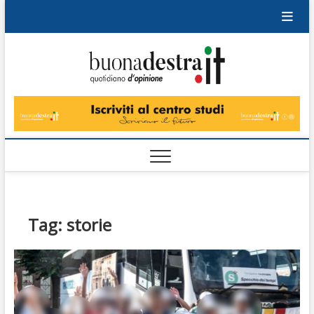
Skip
to
content
Buonad
QUOTIDIANO
DI OPINIONE
Tag:
storie