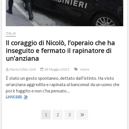
dei
bimbi
down!
ITALIA
Il coraggio di Nicolò, l’operaio che ha
inseguito e fermato il rapinatore di
un’anziana
Maria Gilda Carli
18 Maggio 2022
storie
È stato un gesto spontaneo, dettato dall’istinto. Ha visto
un’anziana aggredita e rapinata al bancomat da un uomo che
poi è fuggito e non c’ha pensato…
Il
Leggi tutto
coraggio
di
Paginazione
Nicolò,
Page
Page
Page
Next
1
2
3
l’operaio
page
degli
che
ha