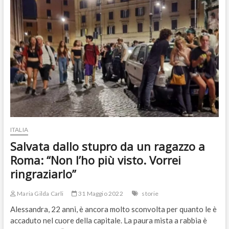
cosa
è
successo”.
Forcella
e
l’incubo
della
‘paranza
dei
ragazzini’
ITALIA
Salvata dallo stupro da un ragazzo a
Roma: “Non l’ho più visto. Vorrei
ringraziarlo”
Maria Gilda Carli
31 Maggio 2022
storie
Alessandra, 22 anni, è ancora molto sconvolta per quanto le è
accaduto nel cuore della capitale. La paura mista a rabbia è