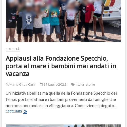
SOCIETÀ
Applausi alla Fondazione Specchio,
porta al mare i bambini mai andati in
vacanza
Maria Gilda Carli
19 Luglio 2022
italia
storie
Un’iniziativa bellissima quella della Fondazione Specchio dei
tempi: portare al mare i bambini provenienti da famiglie che
non possono andare in villeggiatura. Come viene spiegato…
Applausi
Leggi tutto
alla
Fondazione
Specchio,