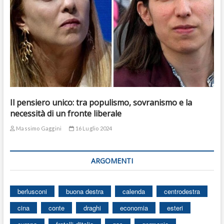
Il pensiero unico: tra populismo, sovranismo e la
necessità di un fronte liberale
Massimo Gaggini
16 Luglio 2024
ARGOMENTI
berlusconi
buona destra
calenda
centrodestra
cina
conte
draghi
economia
esteri