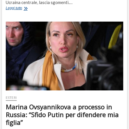
Ucraina centrale, lascia sgomenti.…
Il
Leggi tutto
dolore
per
Liza
Dmitrieva,
la
bimba
di
4
anni
morta
durante
un
attacco
russo
ESTERI
Marina Ovsyannikova a processo in
Russia: “Sfido Putin per difendere mia
figlia”