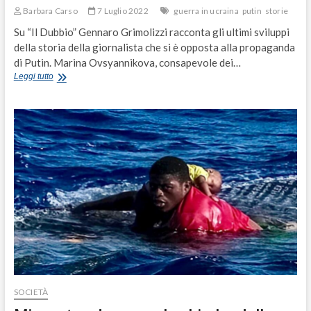
Barbara Carso
7 Luglio 2022
guerra in ucraina
putin
storie
Su “Il Dubbio” Gennaro Grimolizzi racconta gli ultimi sviluppi
della storia della giornalista che si è opposta alla propaganda
di Putin. Marina Ovsyannikova, consapevole dei…
Marina
Leggi tutto
Ovsyannikova
a
processo
in
Russia:
“Sfido
Putin
per
difendere
mia
figlia”
SOCIETÀ