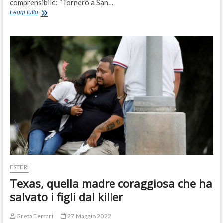
comprensibile: “Tornerò a San…
Salvata
Leggi tutto
dallo
stupro
da
un
ragazzo
a
Roma:
“Non
l’ho
più
visto.
Vorrei
ringraziarlo”
ESTERI
Texas, quella madre coraggiosa che ha
salvato i figli dal killer
Greta Ferrari
27 Maggio 2022