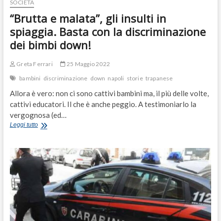
SOCIETÀ
“Brutta e malata”, gli insulti in
spiaggia. Basta con la discriminazione
dei bimbi down!
Greta Ferrari
25 Maggio 2022
bambini
discriminazione
down
napoli
storie
trapanese
Allora è vero: non ci sono cattivi bambini ma, il più delle volte,
cattivi educatori. Il che è anche peggio. A testimoniarlo la
vergognosa (ed…
“Brutta
Leggi tutto
e
malata”,
gli
insulti
in
spiaggia.
Basta
con
la
discriminazione