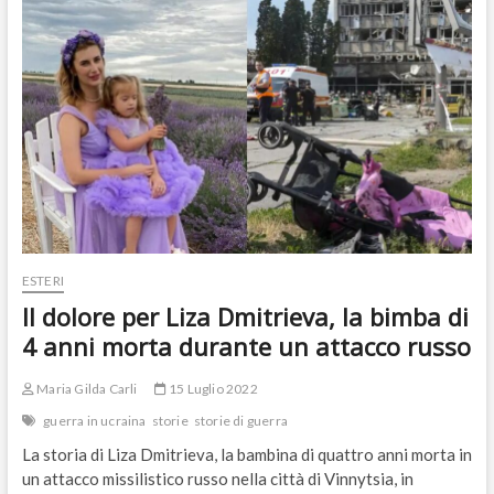
porta
al
mare
i
bambini
mai
andati
in
vacanza
ESTERI
Il dolore per Liza Dmitrieva, la bimba di
4 anni morta durante un attacco russo
Maria Gilda Carli
15 Luglio 2022
guerra in ucraina
storie
storie di guerra
La storia di Liza Dmitrieva, la bambina di quattro anni morta in
un attacco missilistico russo nella città di Vinnytsia, in