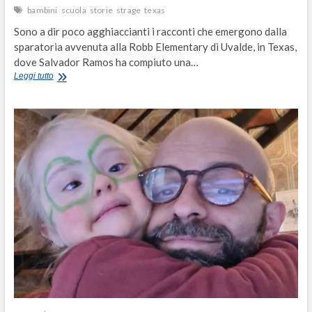
bambini
scuola
storie
strage
texas
Sono a dir poco agghiaccianti i racconti che emergono dalla
sparatoria avvenuta alla Robb Elementary di Uvalde, in Texas,
dove Salvador Ramos ha compiuto una…
Texas,
Leggi tutto
quella
madre
coraggiosa
che
ha
salvato
i
figli
dal
killer