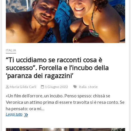
musica
per
la
pace”
ITALIA
“Ti uccidiamo se racconti cosa è
successo”. Forcella e l’incubo della
‘paranza dei ragazzini’
Maria Gilda Carli
1 Giugno 2022
italia
storie
«Un film dell’orrore, un incubo. Penso spesso: chissà se
Veronica un attimo prima di essere travolta si è resa conto. Se
ha pensato: ora mi…
“Ti
Leggi tutto
uccidiamo
se
racconti