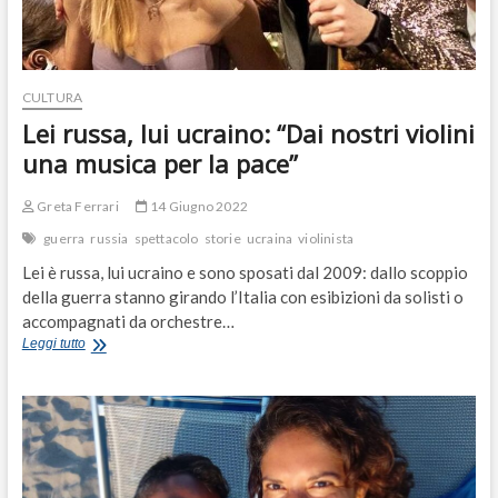
CULTURA
Lei russa, lui ucraino: “Dai nostri violini
una musica per la pace”
Greta Ferrari
14 Giugno 2022
guerra
russia
spettacolo
storie
ucraina
violinista
Lei è russa, lui ucraino e sono sposati dal 2009: dallo scoppio
della guerra stanno girando l’Italia con esibizioni da solisti o
accompagnati da orchestre…
Lei
Leggi tutto
russa,
lui
ucraino:
“Dai
nostri
violini
una