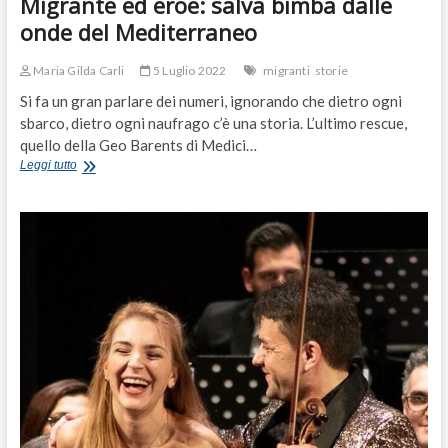
Migrante ed eroe: salva bimba dalle
onde del Mediterraneo
Maria Gilda Carli
5 Luglio 2022
migranti
storie
Si fa un gran parlare dei numeri, ignorando che dietro ogni
sbarco, dietro ogni naufrago c’è una storia. L’ultimo rescue,
quello della Geo Barents di Medici…
Migrante
Leggi tutto
ed
eroe:
salva
bimba
dalle
onde
del
Mediterraneo