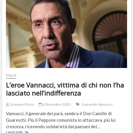
il
profeta
dei
Glocal
ITALIA
L’eroe Vannacci, vittima di chi non l’ha
lasciato nell’indifferenza
Giovanni Pizzo
6 Dicembre 2023
Generale Vannacci
Vannacci, il generale dei parà, sembra il Don Camillo di
Guareschi. Più il Peppone comunista lo attaccava, più lui
cresceva, ricevendo solidarietà dai paesani del…
L’eroe
Leggi tutto