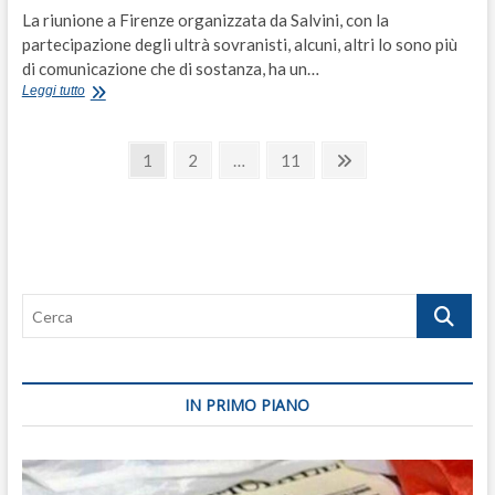
La riunione a Firenze organizzata da Salvini, con la
partecipazione degli ultrà sovranisti, alcuni, altri lo sono più
di comunicazione che di sostanza, ha un…
Salvini
Leggi tutto
e
gli
Paginazione
ultra-
Page
Page
Page
Next
1
2
…
11
sovranisti
page
degli
d’Europa
sono
articoli
d’accordo:
il
nemico
è
Cerca
il
liberismo
IN PRIMO PIANO