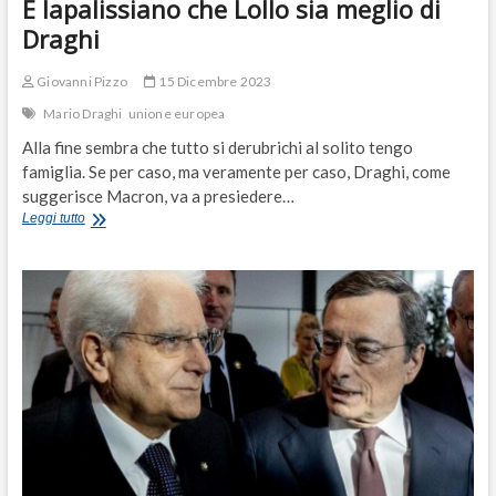
È lapalissiano che Lollo sia meglio di
Draghi
Giovanni Pizzo
15 Dicembre 2023
Mario Draghi
unione europea
Alla fine sembra che tutto si derubrichi al solito tengo
famiglia. Se per caso, ma veramente per caso, Draghi, come
suggerisce Macron, va a presiedere…
È
Leggi tutto
lapalissiano
che
Lollo
sia
meglio
di
Draghi