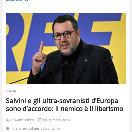
Vannacci,
vittima
di
chi
non
l’ha
lasciato
nell’indifferenza
ITALIA
Salvini e gli ultra-sovranisti d’Europa
sono d’accordo: il nemico è il liberismo
Giovanni Pizzo
5 Dicembre 2023
liberismo
salvini
sovranismo