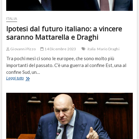
ITALIA
Ipotesi dal futuro italiano: a vincere
saranno Mattarella e Draghi
Giovanni Pizzo
14 Dicembre 2023
italia
Mario Draghi
Tra pochi mesi ci sono le europee, che sono molto più
importanti del passato. C’è una guerra al confine Est, una al
confine Sud, un…
Ipotesi
Leggi tutto
dal
futuro
italiano:
a
vincere
saranno
Mattarella
e
Draghi