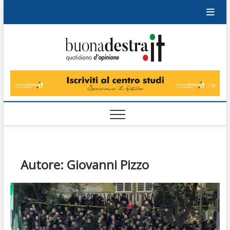
Skip
to
content
Buonad
QUOTIDIANO
DI OPINIONE
Autore:
Giovanni Pizzo