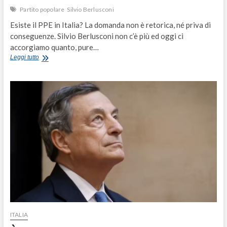
Partito popolare
Silvio Berlusconi
Esiste il PPE in Italia? La domanda non è retorica, né priva di
conseguenze. Silvio Berlusconi non c’è più ed oggi ci
accorgiamo quanto, pure…
Dopo
Leggi tutto
Berlusconi
esiste
ancora
il
PPE
in
Italia?
ITALIA