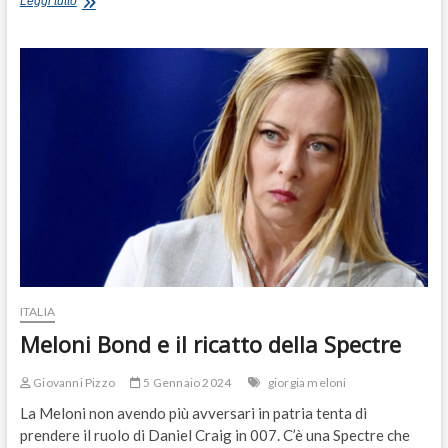
Leggi tutto
anni
di
governi
tecnici,
buttiamola
in
politica
ITALIA
Meloni Bond e il ricatto della Spectre
Giovanni Pizzo
5 Gennaio 2024
giorgia meloni
La Meloni non avendo più avversari in patria tenta di
prendere il ruolo di Daniel Craig in 007. C’è una Spectre che