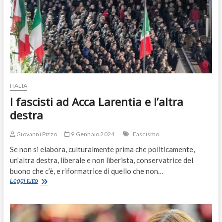
ITALIA
I fascisti ad Acca Larentia e l’altra
destra
Giovanni Pizzo
9 Gennaio 2024
Fascismo
Se non si elabora, culturalmente prima che politicamente,
un’altra destra, liberale e non liberista, conservatrice del
buono che c’è, e riformatrice di quello che non…
I
Leggi tutto
fascisti
ad
Acca
Larentia