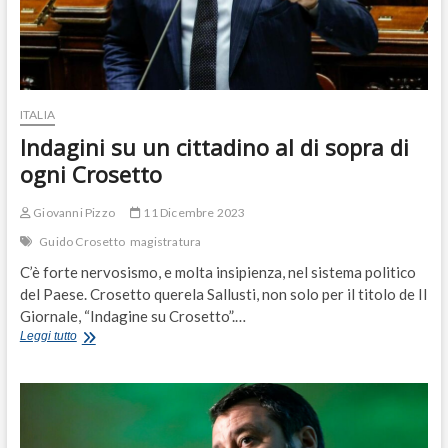
ITALIA
Indagini su un cittadino al di sopra di
ogni Crosetto
Giovanni Pizzo
11 Dicembre 2023
Guido Crosetto
magistratura
C’è forte nervosismo, e molta insipienza, nel sistema politico
del Paese. Crosetto querela Sallusti, non solo per il titolo de Il
Giornale, “Indagine su Crosetto”.…
Indagini
Leggi tutto
su
un
cittadino
al
di
sopra