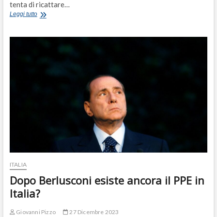
tenta di ricattare…
Meloni
Leggi tutto
Bond
e
il
ricatto
della
Spectre
ITALIA
Dopo Berlusconi esiste ancora il PPE in
Italia?
Giovanni Pizzo
27 Dicembre 2023