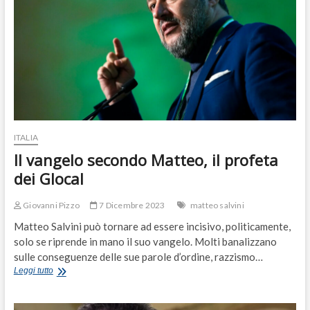
di
ogni
Crosetto
ITALIA
Il vangelo secondo Matteo, il profeta
dei Glocal
Giovanni Pizzo
7 Dicembre 2023
matteo salvini
Matteo Salvini può tornare ad essere incisivo, politicamente,
solo se riprende in mano il suo vangelo. Molti banalizzano
sulle conseguenze delle sue parole d’ordine, razzismo…
Il
Leggi tutto
vangelo
secondo
Matteo,