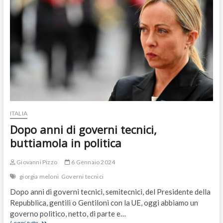
e
l’altra
destra
ITALIA
Dopo anni di governi tecnici,
buttiamola in politica
Giovanni Pizzo
6 Gennaio 2024
giorgia meloni
Governi tecnici
Dopo anni di governi tecnici, semitecnici, del Presidente della
Repubblica, gentili o Gentiloni con la UE, oggi abbiamo un
governo politico, netto, di parte e…
Dopo