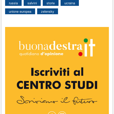
russia
salvini
storie
ucraina
unione europea
zelensky