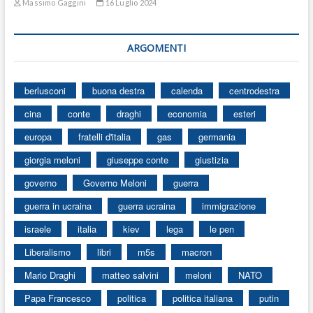
Massimo Gaggini
16 Luglio 2024
ARGOMENTI
berlusconi
buona destra
calenda
centrodestra
cina
conte
draghi
economia
esteri
europa
fratelli d'italia
gas
germania
giorgia meloni
giuseppe conte
giustizia
governo
Governo Meloni
guerra
guerra in ucraina
guerra ucraina
immigrazione
israele
italia
kiev
lega
le pen
Liberalismo
libri
m5s
macron
Mario Draghi
matteo salvini
meloni
NATO
Papa Francesco
politica
politica italiana
putin