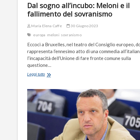
Dal sogno all’incubo: Meloni e il
fallimento del sovranismo
Maria Elena Caffe
30 Giugno 2023
europa
meloni
sovranismo
Eccoci a Bruxelles, nel teatro del Consiglio europeo, d
rappresenta l’ennesimo atto di una commedia all’italian
l’incapacità dell’Unione di fare fronte comune sulla
questione…
Dal
Leggi tutto
sogno
all’incubo:
Meloni
e
il
fallimento
del
sovranismo