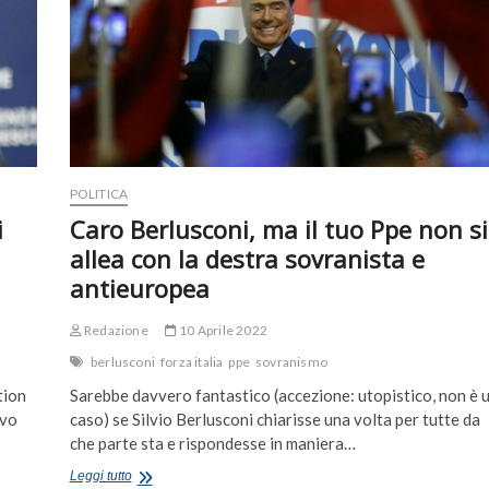
amici
italiani
di
Orban
POLITICA
i
Caro Berlusconi, ma il tuo Ppe non si
allea con la destra sovranista e
antieuropea
Redazione
10 Aprile 2022
berlusconi
forza italia
ppe
sovranismo
tion
Sarebbe davvero fantastico (accezione: utopistico, non è 
ivo
caso) se Silvio Berlusconi chiarisse una volta per tutte da
che parte sta e rispondesse in maniera…
Caro
Leggi tutto