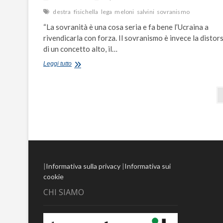
destra
fisichella
lega
meloni
salvini
sovranismo
“La sovranità è una cosa seria e fa bene l’Ucraina a
rivendicarla con forza. Il sovranismo è invece la distor
di un concetto alto, il…
Fisichella:
Leggi tutto
“Sovranismo
distorsione
Paginazione
della
sovranità,
degli
dirsi
conservatori
articoli
significa
essere
Europei”
|
Informativa sulla privacy
|
Informativa sui
cookie
CHI SIAMO