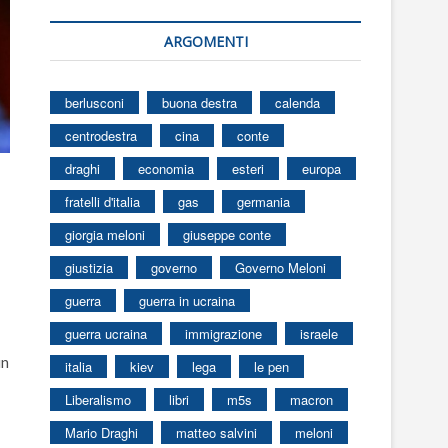
ARGOMENTI
berlusconi
buona destra
calenda
centrodestra
cina
conte
draghi
economia
esteri
europa
fratelli d'italia
gas
germania
giorgia meloni
giuseppe conte
giustizia
governo
Governo Meloni
guerra
guerra in ucraina
guerra ucraina
immigrazione
israele
un
italia
kiev
lega
le pen
Liberalismo
libri
m5s
macron
Mario Draghi
matteo salvini
meloni