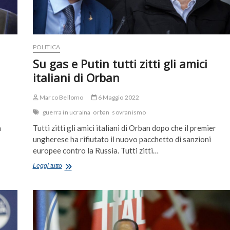
POLITICA
Su gas e Putin tutti zitti gli amici
italiani di Orban
Marco Bellomo
6 Maggio 2022
guerra in ucraina
orban
sovranismo
a
Tutti zitti gli amici italiani di Orban dopo che il premier
ungherese ha rifiutato il nuovo pacchetto di sanzioni
europee contro la Russia. Tutti zitti…
Su
Leggi tutto
gas
e
Putin
tutti
zitti
gli