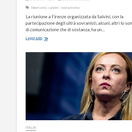
liberismo
salvini
sovranismo
La riunione a Firenze organizzata da Salvini, con la
partecipazione degli ultrà sovranisti, alcuni, altri lo so
di comunicazione che di sostanza, ha un…
Salvini
Leggi tutto
e
gli
ultra-
sovranisti
d’Europa
sono
d’accordo:
il
nemico
è
il
liberismo
ITALIA