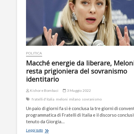
e
moderato”
POLITICA
Macché energie da liberare, Melon
resta prigioniera del sovranismo
identitario
Kishore Bombaci
3 Maggio 2022
fratelli d'italia
meloni
milano
sovranismo
Un paio di giorni fa si è conclusa la tre giorni di conven
programmatica di Fratelli di Italia e il discorso conclus
tenuto da Giorgia…
Macché
Leggi tutto