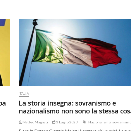
ITALIA
opa
La storia insegna: sovranismo e
nazionalismo non sono la stessa cos
Matteo Magnati
3 Luglio 2023
Nazionalismo
sovranism
E ora in Europa Giorgia Meloni è sempre più in crisi. Le sue