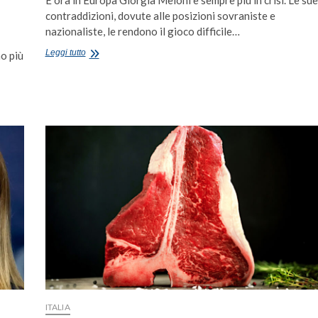
contraddizioni, dovute alle posizioni sovraniste e
nazionaliste, le rendono il gioco difficile…
La
Leggi tutto
no più
storia
insegna:
sovranismo
e
nazionalismo
non
sono
la
stessa
cosa
ITALIA