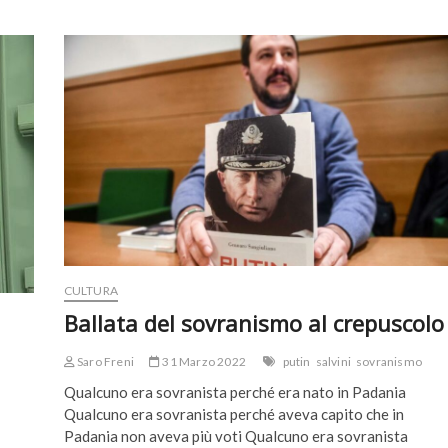
Berlusconi,
ma
il
tuo
Ppe
non
si
allea
con
la
destra
sovranista
e
antieuropea
CULTURA
Ballata del sovranismo al crepuscolo
Saro Freni
31 Marzo 2022
putin
salvini
sovranismo
Qualcuno era sovranista perché era nato in Padania
Qualcuno era sovranista perché aveva capito che in
Padania non aveva più voti Qualcuno era sovranista