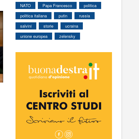
NATO
Papa Francesco
politica
politica italiana
putin
russia
salvini
storie
ucraina
unione europea
zelensky