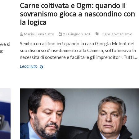
Carne coltivata e Ogm: quando il
sovranismo gioca a nascondino con
la logica
Maria Elena Caffe
27 Giugno 2023
Ogm
sovranismo
Sembra un attimo ieri quando la cara Giorgia Meloni, nel
ove si
suo discorso d’insediamento alla Camera, sottolineava la
a:
necessità di sostenere e facilitare gli imprenditori. Tutti…
Carne
Leggi tutto
coltivata
e
Ogm:
quando
il
sovranismo
gioca
a
nascondino
con
la
logica