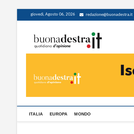
Skip
giovedì, Agosto 06, 2026
redazione@buonadestra.it
to
content
Buona
QUOTIDIANO D
ITALIA
EUROPA
MONDO