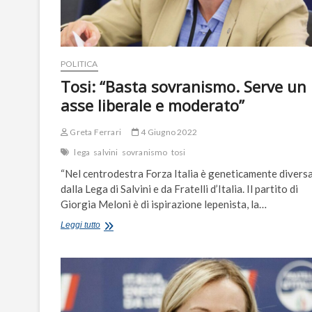
POLITICA
Tosi: “Basta sovranismo. Serve un
asse liberale e moderato”
Greta Ferrari
4 Giugno 2022
lega
salvini
sovranismo
tosi
“Nel centrodestra Forza Italia è geneticamente divers
dalla Lega di Salvini e da Fratelli d’Italia. Il partito di
Giorgia Meloni è di ispirazione lepenista, la…
Tosi:
Leggi tutto
“Basta
sovranismo.
Serve
un
asse
liberale