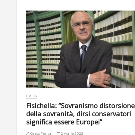
energie
da
liberare,
Meloni
resta
prigioniera
del
sovranismo
identitario
ITALIA
Fisichella: “Sovranismo distorsione
della sovranità, dirsi conservatori
significa essere Europei”
Greta Ferrari
2 Aprile 2022