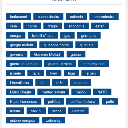
berlusconi
buona destra
calenda
centrodestra
cina
conte
draghi
economia
esteri
europa
fratelli d'italia
gas
germania
giorgia meloni
giuseppe conte
giustizia
governo
Governo Meloni
guerra
guerra in ucraina
guerra ucraina
immigrazione
israele
italia
kiev
lega
le pen
Liberalismo
libri
m5s
macron
Mario Draghi
matteo salvini
meloni
NATO
Papa Francesco
politica
politica italiana
putin
russia
salvini
storie
ucraina
unione europea
zelensky