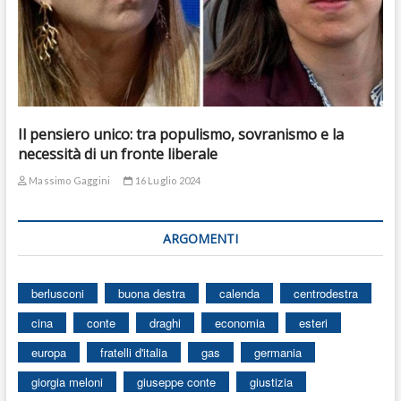
Il pensiero unico: tra populismo, sovranismo e la
necessità di un fronte liberale
Massimo Gaggini
16 Luglio 2024
ARGOMENTI
berlusconi
buona destra
calenda
centrodestra
cina
conte
draghi
economia
esteri
europa
fratelli d'italia
gas
germania
giorgia meloni
giuseppe conte
giustizia