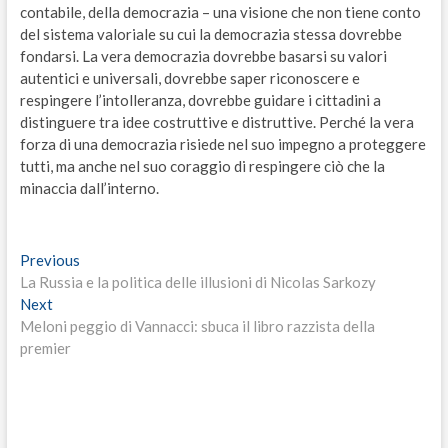
contabile, della democrazia – una visione che non tiene conto
del sistema valoriale su cui la democrazia stessa dovrebbe
fondarsi. La vera democrazia dovrebbe basarsi su valori
autentici e universali, dovrebbe saper riconoscere e
respingere l’intolleranza, dovrebbe guidare i cittadini a
distinguere tra idee costruttive e distruttive. Perché la vera
forza di una democrazia risiede nel suo impegno a proteggere
tutti, ma anche nel suo coraggio di respingere ciò che la
minaccia dall’interno.
Navigazione
Previous
Previous
post:
La Russia e la politica delle illusioni di Nicolas Sarkozy
articoli
Next
Next
post:
Meloni peggio di Vannacci: sbuca il libro razzista della
premier