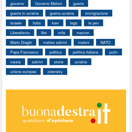
governo
Governo Meloni
guerra
guerra in ucraina
guerra ucraina
immigrazione
israele
italia
kiev
lega
le pen
Liberalismo
libri
m5s
macron
Mario Draghi
matteo salvini
meloni
NATO
Papa Francesco
politica
politica italiana
putin
russia
salvini
storie
ucraina
unione europea
zelensky