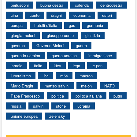
berlusconi
buona destra
calenda
centrodestra
cina
conte
draghi
economia
esteri
europa
fratelli d'italia
gas
germania
giorgia meloni
giuseppe conte
giustizia
governo
Governo Meloni
guerra
guerra in ucraina
guerra ucraina
immigrazione
israele
italia
kiev
lega
le pen
Liberalismo
libri
m5s
macron
Mario Draghi
matteo salvini
meloni
NATO
Papa Francesco
politica
politica italiana
putin
russia
salvini
storie
ucraina
unione europea
zelensky