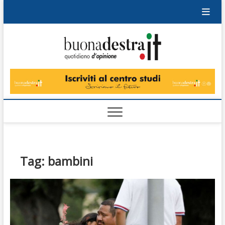
Skip
to
content
Buonad
QUOTIDIANO
DI OPINIONE
Tag:
bambini