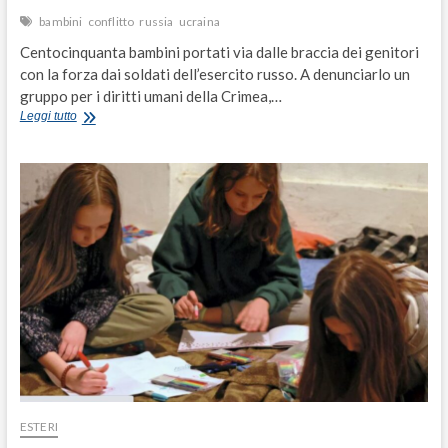
bambini
conflitto
russia
ucraina
Centocinquanta bambini portati via dalle braccia dei genitori
con la forza dai soldati dell’esercito russo. A denunciarlo un
gruppo per i diritti umani della Crimea,…
Ucraina,
Leggi tutto
centocinquanta
bambini
deportati
dai
russi
ESTERI