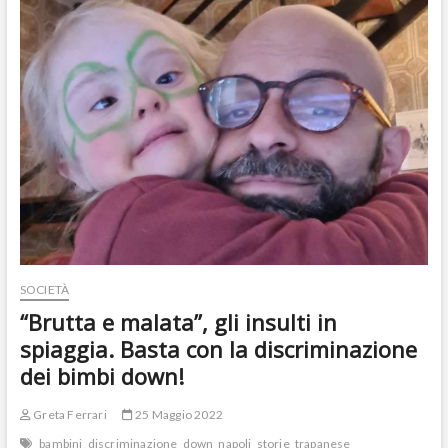
che
ha
salvato
i
figli
dal
killer
SOCIETÀ
“Brutta e malata”, gli insulti in
spiaggia. Basta con la discriminazione
dei bimbi down!
Greta Ferrari
25 Maggio 2022
bambini
discriminazione
down
napoli
storie
trapanese