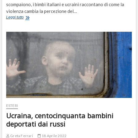
scompaiono, i bimbi italiani e ucraini raccontano di come la
violenza cambia la percezione del…
Colori
Leggi tutto
sbiaditi
e
confini
che
scompaiono:
le
cicatrici
invisibili
nei
disegni
dei
bambini
ucraini
ESTERI
Ucraina, centocinquanta bambini
deportati dai russi
Greta Ferrari
18 Aprile 2022