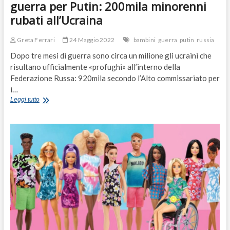
guerra per Putin: 200mila minorenni
rubati all’Ucraina
Greta Ferrari
24 Maggio 2022
bambini
guerra
putin
russia
Dopo tre mesi di guerra sono circa un milione gli ucraini che
risultano ufficialmente «profughi» all’interno della
Federazione Russa: 920mila secondo l’Alto commissariato per
i…
Adozioni
Leggi tutto
forzate,
ecco
il
bottino
di
guerra
per
Putin:
200mila
minorenni
rubati
all’Ucraina