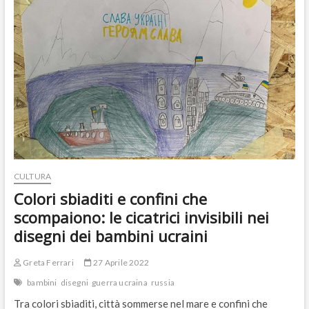
vittime
della
guerra
di
Putin
CULTURA
Colori sbiaditi e confini che
scompaiono: le cicatrici invisibili nei
disegni dei bambini ucraini
Greta Ferrari
27 Aprile 2022
bambini
disegni
guerra ucraina
russia
Tra colori sbiaditi, città sommerse nel mare e confini che