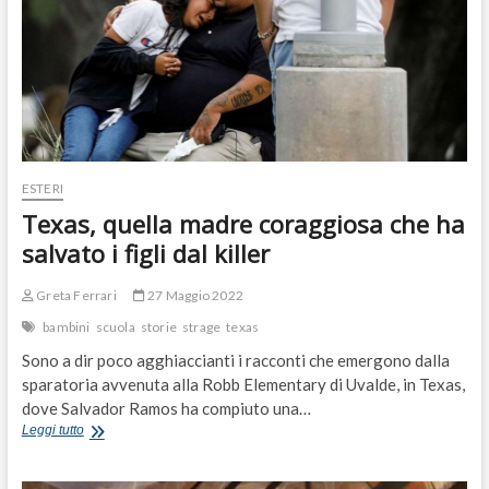
ESTERI
Texas, quella madre coraggiosa che ha
salvato i figli dal killer
Greta Ferrari
27 Maggio 2022
bambini
scuola
storie
strage
texas
Sono a dir poco agghiaccianti i racconti che emergono dalla
sparatoria avvenuta alla Robb Elementary di Uvalde, in Texas,
dove Salvador Ramos ha compiuto una…
Texas,
Leggi tutto
quella
madre
coraggiosa