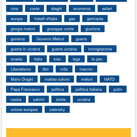
cina
conte
draghi
economia
esteri
europa
fratelli d'italia
gas
germania
giorgia meloni
giuseppe conte
giustizia
governo
Governo Meloni
guerra
guerra in ucraina
guerra ucraina
immigrazione
israele
italia
kiev
lega
le pen
Liberalismo
libri
m5s
macron
Mario Draghi
matteo salvini
meloni
NATO
Papa Francesco
politica
politica italiana
putin
russia
salvini
storie
ucraina
unione europea
zelensky