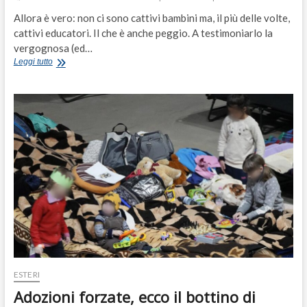
Allora è vero: non ci sono cattivi bambini ma, il più delle volte,
cattivi educatori. Il che è anche peggio. A testimoniarlo la
vergognosa (ed…
“Brutta
Leggi tutto
e
malata”,
gli
insulti
in
spiaggia.
Basta
con
la
discriminazione
dei
bimbi
down!
ESTERI
Adozioni forzate, ecco il bottino di