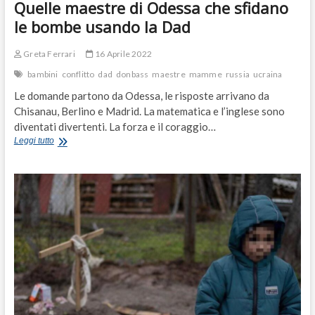
Quelle maestre di Odessa che sfidano
le bombe usando la Dad
Greta Ferrari
16 Aprile 2022
bambini
conflitto
dad
donbass
maestre
mamme
russia
ucraina
Le domande partono da Odessa, le risposte arrivano da
Chisanau, Berlino e Madrid. La matematica e l’inglese sono
diventati divertenti. La forza e il coraggio…
Quelle
Leggi tutto
maestre
di
Odessa
che
sfidano
le
bombe
usando
la
Dad