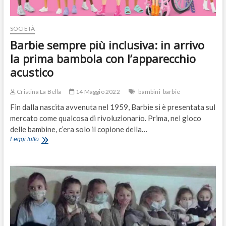
SOCIETÀ
Barbie sempre più inclusiva: in arrivo
la prima bambola con l’apparecchio
acustico
Cristina La Bella
14 Maggio 2022
bambini
barbie
Fin dalla nascita avvenuta nel 1959, Barbie si è presentata sul
mercato come qualcosa di rivoluzionario. Prima, nel gioco
delle bambine, c’era solo il copione della…
Barbie
Leggi tutto
sempre
più
inclusiva:
in
arrivo
la
prima
bambola
con