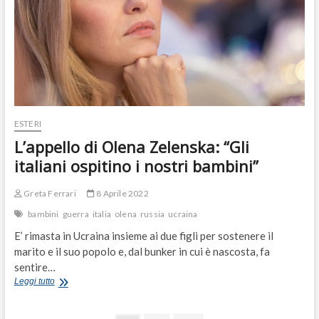
177
hanno
perso
la
vita
da
inizio
guerra
ESTERI
L’appello di Olena Zelenska: “Gli
italiani ospitino i nostri bambini”
Greta Ferrari
8 Aprile 2022
bambini
guerra
italia
olena
russia
ucraina
E’ rimasta in Ucraina insieme ai due figli per sostenere il
marito e il suo popolo e, dal bunker in cui è nascosta, fa
sentire…
L’appello
Leggi tutto
di
Olena
Zelenska: