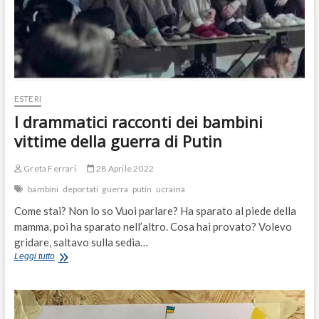
l’apparecchio
acustico
ESTERI
I drammatici racconti dei bambini
vittime della guerra di Putin
Greta Ferrari
28 Aprile 2022
bambini
deportati
guerra
putin
ucraina
Come stai? Non lo so Vuoi parlare? Ha sparato al piede della
mamma, poi ha sparato nell’altro. Cosa hai provato? Volevo
gridare, saltavo sulla sedia…
I
Leggi tutto
drammatici
racconti
dei
bambini