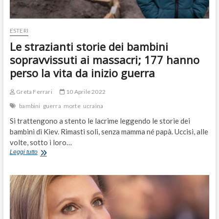
ESTERI
Le strazianti storie dei bambini
sopravvissuti ai massacri; 177 hanno
perso la vita da inizio guerra
Greta Ferrari
10 Aprile 2022
bambini
guerra
morte
ucraina
Si trattengono a stento le lacrime leggendo le storie dei
bambini di Kiev. Rimasti soli, senza mamma né papà. Uccisi, alle
volte, sotto i loro…
Le
Leggi tutto
strazianti
storie
dei
bambini
sopravvissuti
ai
massacri;