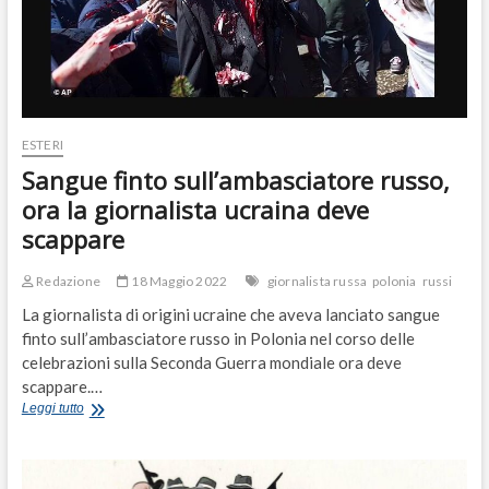
sovranismo
ESTERI
Sangue finto sull’ambasciatore russo,
ora la giornalista ucraina deve
scappare
Redazione
18 Maggio 2022
giornalista russa
polonia
russi
La giornalista di origini ucraine che aveva lanciato sangue
finto sull’ambasciatore russo in Polonia nel corso delle
celebrazioni sulla Seconda Guerra mondiale ora deve
scappare.…
Sangue
Leggi tutto
finto
sull’ambasciatore
russo,
ora