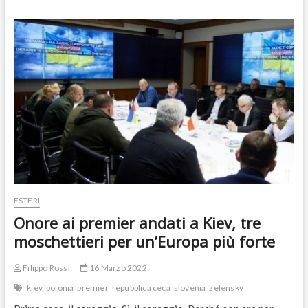
non
si
piega
al
ricatto
mafioso
di
Putin
sul
gas
ESTERI
Onore ai premier andati a Kiev, tre
moschettieri per un’Europa più forte
Filippo Rossi
16 Marzo 2022
kiev
polonia
premier
repubblica ceca
slovenia
zelensky