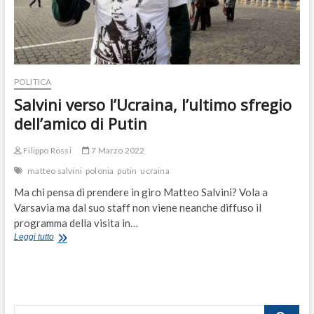
POLITICA
Salvini verso l’Ucraina, l’ultimo sfregio
dell’amico di Putin
Filippo Rossi
7 Marzo 2022
matteo salvini
polonia
putin
ucraina
Ma chi pensa di prendere in giro Matteo Salvini? Vola a
Varsavia ma dal suo staff non viene neanche diffuso il
programma della visita in…
Salvini
Leggi tutto
verso
l’Ucraina,
l’ultimo
sfregio
dell’amico
Cerca
di