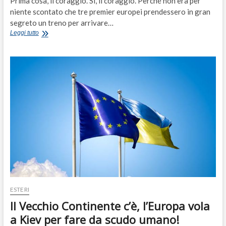
Prima cosa, il coraggio. Sì, il coraggio. Perché non era per
niente scontato che tre premier europei prendessero in gran
segreto un treno per arrivare…
Onore
Leggi tutto
ai
premier
andati
a
Kiev,
tre
moschettieri
per
un’Europa
più
forte
ESTERI
Il Vecchio Continente c’è, l’Europa vola
a Kiev per fare da scudo umano!