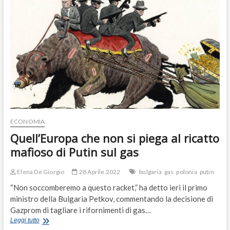
la
giornalista
ucraina
deve
scappare
ECONOMIA
Quell’Europa che non si piega al ricatto
mafioso di Putin sul gas
Elena De Giorgio
28 Aprile 2022
bulgaria
gas
polonia
putin
“Non soccomberemo a questo racket,” ha detto ieri il primo
ministro della Bulgaria Petkov, commentando la decisione di
Gazprom di tagliare i rifornimenti di gas…
Quell’Europa
Leggi tutto
che