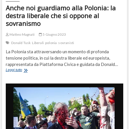
Anche noi guardiamo alla Polonia: la
destra liberale che si oppone al
sovranismo
Matteo Magnati
5 Giugno 2023
Donald Tusk
Liberali
polonia
sovranisti
La Polonia sta attraversando un momento di profonda
tensione politica, in cui la destra liberale ed europeista,
rappresentata da Piattaforma Civica e guidata da Donald…
Anche
Leggi tutto
noi
guardiamo
alla
Polonia:
la
destra
liberale
che
si
oppone
al