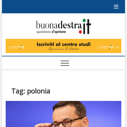
Skip
to
content
Buonad
QUOTIDIANO
DI OPINIONE
Tag:
polonia