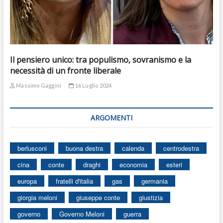
Il pensiero unico: tra populismo, sovranismo e la
necessità di un fronte liberale
Massimo Gaggini
16 Luglio 2024
ARGOMENTI
berlusconi
buona destra
calenda
centrodestra
cina
conte
draghi
economia
esteri
europa
fratelli d'italia
gas
germania
giorgia meloni
giuseppe conte
giustizia
governo
Governo Meloni
guerra