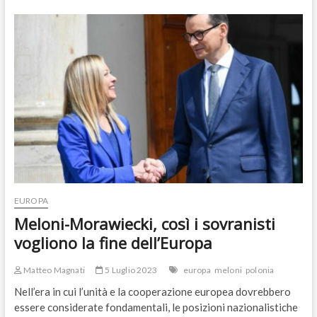
sovranista,
per
un
pugno
di
grano
la
Polonia
abbandona
l’Ucraina
EUROPA
Meloni-Morawiecki, così i sovranisti
vogliono la fine dell’Europa
Matteo Magnati
5 Luglio 2023
europa
meloni
polonia
Nell’era in cui l’unità e la cooperazione europea dovrebbero
essere considerate fondamentali, le posizioni nazionalistiche