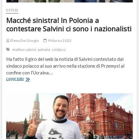
ESTERI
Macché sinistra! In Polonia a
contestare Salvini ci sono i nazionalisti
Elena De Giorgio
9 Marzo 2022
matteo salvini
polonia
sindaco
Ha fatto il giro del web la notizia di Salvini contestato dal
sindaco polacco al suo arrivo nella stazione di Przemysl al
confine con l’Ucraina.…
Macché
Leggi tutto
sinistra!
In
Polonia
a
contestare
Salvini
ci
sono
i
nazionalisti