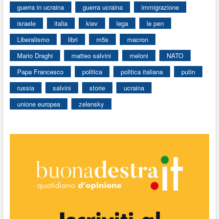
guerra in ucraina
guerra ucraina
immigrazione
israele
italia
kiev
lega
le pen
Liberalismo
libri
m5s
macron
Mario Draghi
matteo salvini
meloni
NATO
Papa Francesco
politica
politica italiana
putin
russia
salvini
storie
ucraina
unione europea
zelensky