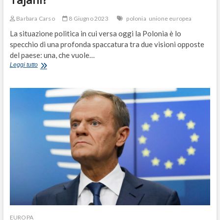
Barbara Carso
8 Giugno 2023
polonia
unione europea
La situazione politica in cui versa oggi la Polonia è lo
specchio di una profonda spaccatura tra due visioni opposte
del paese: una, che vuole…
La
Leggi tutto
normalità
polacca,
la
destra
liberale
si
oppone
a
quella
estrema.
Capito
Tajani?
EUROPA