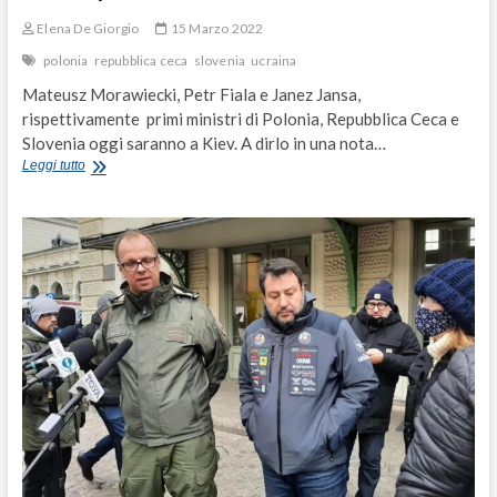
Elena De Giorgio
15 Marzo 2022
polonia
repubblica ceca
slovenia
ucraina
Mateusz Morawiecki, Petr Fiala e Janez Jansa,
rispettivamente primi ministri di Polonia, Repubblica Ceca e
Slovenia oggi saranno a Kiev. A dirlo in una nota…
Il
Leggi tutto
Vecchio
Continente
c’è,
l’Europa
vola
a
Kiev
per
fare
da
scudo
umano!