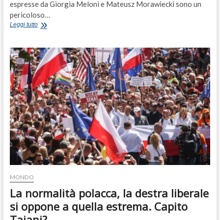
espresse da Giorgia Meloni e Mateusz Morawiecki sono un
pericoloso…
Meloni-
Leggi tutto
Morawiecki,
così
i
sovranisti
vogliono
la
fine
dell’Europa
MONDO
La normalità polacca, la destra liberale
si oppone a quella estrema. Capito
Tajani?