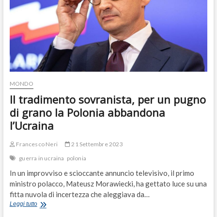
MONDO
Il tradimento sovranista, per un pugno
di grano la Polonia abbandona
l’Ucraina
Francesco Neri
21 Settembre 2023
guerra in ucraina
polonia
In un improvviso e scioccante annuncio televisivo, il primo
ministro polacco, Mateusz Morawiecki, ha gettato luce su una
fitta nuvola di incertezza che aleggiava da…
Il
Leggi tutto
tradimento