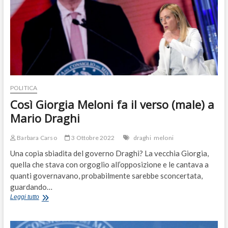
POLITICA
Così Giorgia Meloni fa il verso (male) a
Mario Draghi
Barbara Carso
3 Ottobre 2022
draghi
meloni
Una copia sbiadita del governo Draghi? La vecchia Giorgia,
quella che stava con orgoglio all’opposizione e le cantava a
quanti governavano, probabilmente sarebbe sconcertata,
guardando…
Così
Leggi tutto
Giorgia
Meloni
fa