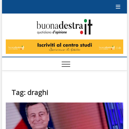
Skip
to
content
Buonad
QUOTIDIANO
DI OPINIONE
Tag:
draghi