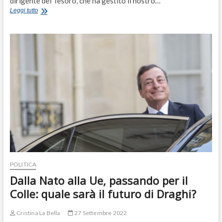
dirigente del Tesoro, che ha gestito il nostro…
Cannata:
Leggi tutto
“Attenzione
al
debito
pubblico,
il
lavoro
di
Draghi
non
va
smontato”
POLITICA
Dalla Nato alla Ue, passando per il
Colle: quale sarà il futuro di Draghi?
Cristina La Bella
27 Settembre 2022