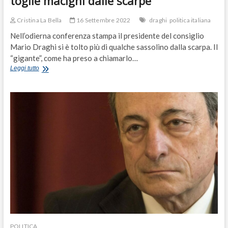
toglie macigni dalle scarpe
Cristina La Bella
16 Settembre 2022
draghi
politica italiana
Nell’odierna conferenza stampa il presidente del consiglio
Mario Draghi si è tolto più di qualche sassolino dalla scarpa. Il
“gigante”, come ha preso a chiamarlo…
Draghi
Leggi tutto
ne
ha
per
tutti:
il
premier
si
toglie
macigni
dalle
scarpe
POLITICA