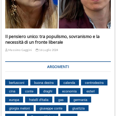
Il pensiero unico: tra populismo, sovranismo e la
necessità di un fronte liberale
Massimo Gaggini
16 Luglio 2024
ARGOMENTI
berlusconi
buona destra
calenda
centrodestra
cina
conte
draghi
economia
esteri
europa
fratelli d'italia
gas
germania
giorgia meloni
giuseppe conte
giustizia