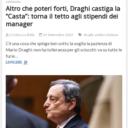
Altro che poteri forti, Draghi castiga la
“Casta”: torna il tetto agli stipendi dei
manager
Cristina La Bella
15 Settembre 2022
draghi
politica italiana
C’è una cosa che spinge ben sotto la soglia la pazienza di
Mario Draghi: non ha tolleranza per gli sciocchi; va su tutte le
furie…
Altro
Leggi tutto
che
poteri
forti,
Draghi
castiga
la
“Casta”:
torna
il
tetto
agli
stipendi