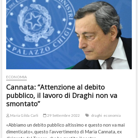
il
verso
(male)
a
Mario
Draghi
ECONOMIA
Cannata: “Attenzione al debito
pubblico, il lavoro di Draghi non va
smontato”
Maria Gilda Carli
29 Settembre 2022
draghi
economia
«Abbiamo un debito pubblico altissimo e questo non va mai
dimenticato», questo l’avvertimento di Maria Cannata, ex