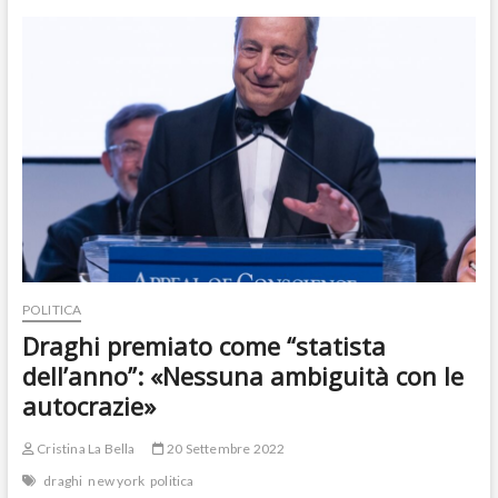
dice
da
che
parte
(re)stare:
“Condanniamo
Putin,
Italia
con
Ue
e
Nato”
POLITICA
Draghi premiato come “statista
dell’anno”: «Nessuna ambiguità con le
autocrazie»
Cristina La Bella
20 Settembre 2022
draghi
new york
politica