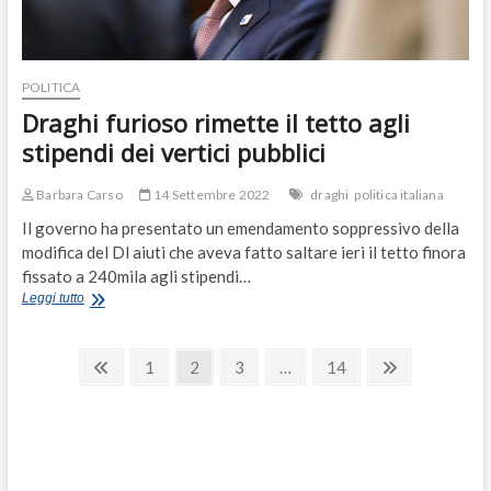
dei
manager
POLITICA
Draghi furioso rimette il tetto agli
stipendi dei vertici pubblici
Barbara Carso
14 Settembre 2022
draghi
politica italiana
Il governo ha presentato un emendamento soppressivo della
modifica del Dl aiuti che aveva fatto saltare ieri il tetto finora
fissato a 240mila agli stipendi…
Draghi
Leggi tutto
furioso
rimette
Paginazione
il
Previous
Page
Page
Page
Page
Next
1
2
3
…
14
tetto
page
page
degli
agli
stipendi
articoli
dei
vertici
pubblici