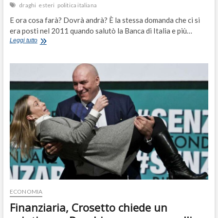
draghi
esteri
politica italiana
E ora cosa farà? Dovrà andrà? È la stessa domanda che ci si
era posti nel 2011 quando salutò la Banca di Italia e più…
Dalla
Leggi tutto
Nato
alla
Ue,
passando
per
il
Colle:
quale
sarà
il
futuro
di
Draghi?
ECONOMIA
Finanziaria, Crosetto chiede un