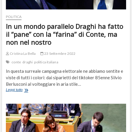
POLITICA
In un mondo parallelo Draghi ha fatto
il “pane” con la “farina” di Conte, ma
non nel nostro
Cristina La Bella
23 Settembre 2022
conte
draghi
politica italiana
In questa surreale campagna elettorale ne abbiamo sentite e
viste di tutti i colori: dai siparietti del tiktoker 85enne Silvio
Berlusconi al volteggiare in aria stile…
In
Leggi tutto
un
mondo
parallelo
Draghi
ha
fatto
il