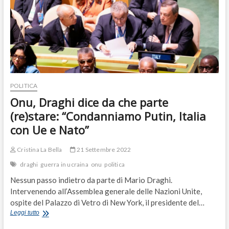
“pane”
con
la
“farina”
di
Conte,
ma
non
nel
nostro
POLITICA
Onu, Draghi dice da che parte
(re)stare: “Condanniamo Putin, Italia
con Ue e Nato”
Cristina La Bella
21 Settembre 2022
draghi
guerra in ucraina
onu
politica
Nessun passo indietro da parte di Mario Draghi.
Intervenendo all’Assemblea generale delle Nazioni Unite,
ospite del Palazzo di Vetro di New York, il presidente del…
Onu,
Leggi tutto
Draghi