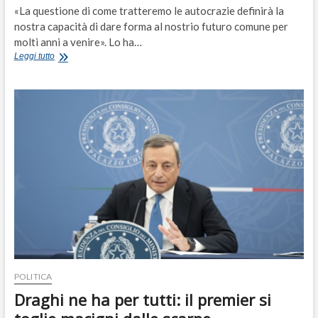
«La questione di come tratteremo le autocrazie definirà la
nostra capacità di dare forma al nostrio futuro comune per
molti anni a venire». Lo ha…
Draghi
Leggi tutto
premiato
come
“statista
dell’anno”:
«Nessuna
ambiguità
con
le
autocrazie»
POLITICA
Draghi ne ha per tutti: il premier si