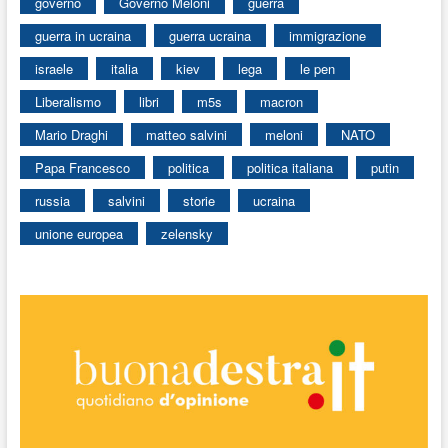
governo
Governo Meloni
guerra
guerra in ucraina
guerra ucraina
immigrazione
israele
italia
kiev
lega
le pen
Liberalismo
libri
m5s
macron
Mario Draghi
matteo salvini
meloni
NATO
Papa Francesco
politica
politica italiana
putin
russia
salvini
storie
ucraina
unione europea
zelensky