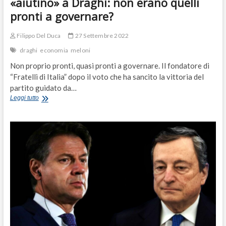
«aiutino» a Draghi: non erano quelli
pronti a governare?
Filippo Del Duca
27 Settembre 2022
draghi
economia
meloni
Non proprio pronti, quasi pronti a governare. Il fondatore di
“Fratelli di Italia” dopo il voto che ha sancito la vittoria del
partito guidato da…
Finanziaria,
Leggi tutto
Crosetto
chiede
un
«aiutino»
a
Draghi:
non
erano
quelli
pronti
a
governare?