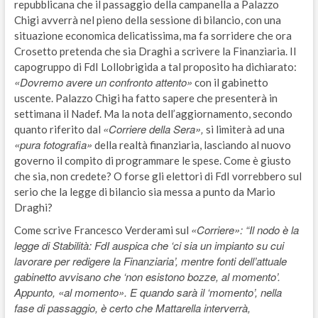
repubblicana che il passaggio della campanella a Palazzo
Chigi avverrà nel pieno della sessione di bilancio, con una
situazione economica delicatissima, ma fa sorridere che ora
Crosetto pretenda che sia Draghi a scrivere la Finanziaria. Il
capogruppo di FdI Lollobrigida a tal proposito ha dichiarato:
«Dovremo avere un confronto attento»
con il gabinetto
uscente. Palazzo Chigi ha fatto sapere che presenterà in
settimana il Nadef. Ma la nota dell’aggiornamento, secondo
«Corriere della Sera»,
quanto riferito dal
si limiterà ad una
«pura fotografia»
della realtà finanziaria, lasciando al nuovo
governo il compito di programmare le spese. Come è giusto
che sia, non credete? O forse gli elettori di FdI vorrebbero sul
serio che la legge di bilancio sia messa a punto da Mario
Draghi?
«Corriere»: “Il nodo è la
Come scrive Francesco Verderami sul
legge di Stabilità: FdI auspica che ‘ci sia un impianto su cui
lavorare per redigere la Finanziaria’, mentre fonti dell’attuale
gabinetto avvisano che ‘non esistono bozze, al momento’.
Appunto, «al momento». E quando sarà il ‘momento’, nella
fase di passaggio, è certo che Mattarella interverrà,