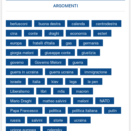
ARGOMENTI
berlusconi
buona destra
calenda
centrodestra
cina
conte
draghi
economia
esteri
europa
fratelli d'italia
gas
germania
giorgia meloni
giuseppe conte
giustizia
governo
Governo Meloni
guerra
guerra in ucraina
guerra ucraina
immigrazione
israele
italia
kiev
lega
le pen
Liberalismo
libri
m5s
macron
Mario Draghi
matteo salvini
meloni
NATO
Papa Francesco
politica
politica italiana
putin
russia
salvini
storie
ucraina
unione europea
zelensky