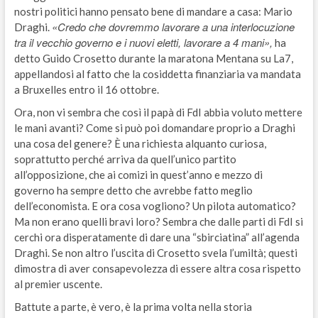
nostri politici hanno pensato bene di mandare a casa: Mario
«Credo che dovremmo lavorare a una interlocuzione
Draghi.
tra il vecchio governo e i nuovi eletti, lavorare a 4 mani»,
ha
detto Guido Crosetto durante la maratona Mentana su La7,
appellandosi al fatto che la cosiddetta finanziaria va mandata
a Bruxelles entro il 16 ottobre.
Ora, non vi sembra che così il papà di FdI abbia voluto mettere
le mani avanti? Come si può poi domandare proprio a Draghi
una cosa del genere? È una richiesta alquanto curiosa,
soprattutto perché arriva da quell’unico partito
all’opposizione, che ai comizi in quest’anno e mezzo di
governo ha sempre detto che avrebbe fatto meglio
dell’economista. E ora cosa vogliono? Un pilota automatico?
Ma non erano quelli bravi loro? Sembra che dalle parti di FdI si
cerchi ora disperatamente di dare una “sbirciatina” all’agenda
Draghi. Se non altro l’uscita di Crosetto svela l’umiltà; questi
dimostra di aver consapevolezza di essere altra cosa rispetto
al premier uscente.
Battute a parte, è vero, è la prima volta nella storia