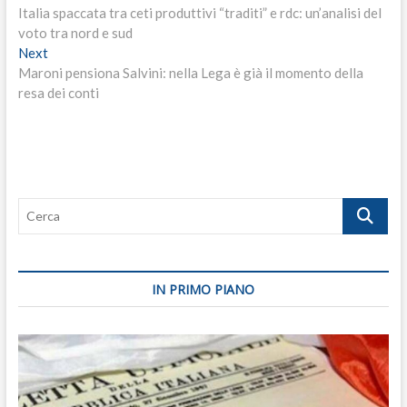
post:
Italia spaccata tra ceti produttivi “traditi” e rdc: un’analisi del
articoli
voto tra nord e sud
Next
Next
post:
Maroni pensiona Salvini: nella Lega è già il momento della
resa dei conti
Cerca
IN PRIMO PIANO