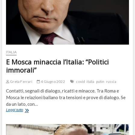
ITALIA
E Mosca minaccia l’Italia: “Politici
immorali”
Greta Ferrari
4 Giugno 2022
covid
italia
putin
russia
Contatti, segnali di dialogo, ricatti e minacce. Tra Roma e
Mosca le relazioni ballano tra tensioni e prove di dialogo. Se
da un lato, con…
E
Leggi tutto
Mosca
minaccia
l’Italia:
“Politici