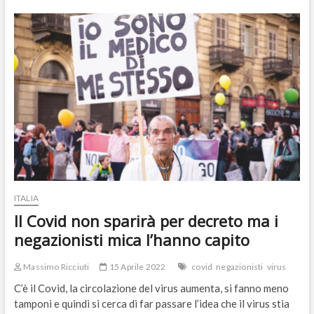
“Non
c’è
Covid!”
ricordategli
i
15
milioni
di
morti
ITALIA
Il Covid non sparirà per decreto ma i
negazionisti mica l’hanno capito
Massimo Ricciuti
15 Aprile 2022
covid
negazionisti
virus
C’è il Covid, la circolazione del virus aumenta, si fanno meno
tamponi e quindi si cerca di far passare l’idea che il virus stia