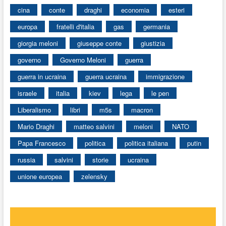
cina
conte
draghi
economia
esteri
europa
fratelli d'italia
gas
germania
giorgia meloni
giuseppe conte
giustizia
governo
Governo Meloni
guerra
guerra in ucraina
guerra ucraina
immigrazione
israele
italia
kiev
lega
le pen
Liberalismo
libri
m5s
macron
Mario Draghi
matteo salvini
meloni
NATO
Papa Francesco
politica
politica italiana
putin
russia
salvini
storie
ucraina
unione europea
zelensky