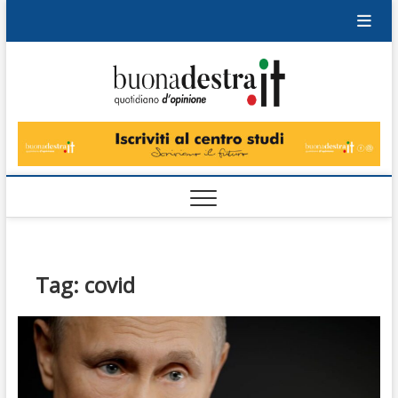
Skip
to
content
Buonad
QUOTIDIANO
DI OPINIONE
Tag:
covid