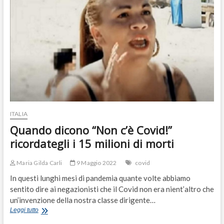
immorali”
ITALIA
Quando dicono “Non c’è Covid!”
ricordategli i 15 milioni di morti
Maria Gilda Carli
9 Maggio 2022
covid
In questi lunghi mesi di pandemia quante volte abbiamo
sentito dire ai negazionisti che il Covid non era nient’altro che
un’invenzione della nostra classe dirigente…
Quando
Leggi tutto
dicono