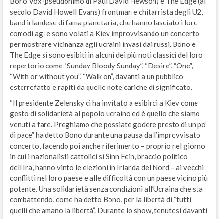
Bono Vox (pseudonimo di Paul David Hewson) e The Edge (al
secolo David Howell Evans) frontman e chitarrista degli U2,
band irlandese di fama planetaria, che hanno lasciato i loro
comodi agi e sono volati a Kiev improvvisando un concerto
per mostrare vicinanza agli ucraini invasi dai russi. Bono e
The Edge si sono esibiti in alcuni dei più noti classici del loro
repertorio come “Sunday Bloody Sunday”, “Desire”, “One”,
“With or without you”, “Walk on”, davanti a un pubblico
esterrefatto e rapiti da quelle note cariche di significato.
“Il presidente Zelensky ci ha invitato a esibirci a Kiev come
gesto di solidarietà al popolo ucraino ed è quello che siamo
venuti a fare. Preghiamo che possiate godere presto di un po’
di pace” ha detto Bono durante una pausa dall’improvvisato
concerto, facendo poi anche riferimento – proprio nel giorno
in cui i nazionalisti cattolici si Sinn Fein, braccio politico
dell’Ira, hanno vinto le elezioni in Irlanda del Nord – ai vecchi
conflitti nel loro paese e alle difficoltà con un paese vicino più
potente. Una solidarietà senza condizioni all’Ucraina che sta
combattendo, come ha detto Bono, per la libertà di “tutti
quelli che amano la libertà”. Durante lo show, tenutosi davanti