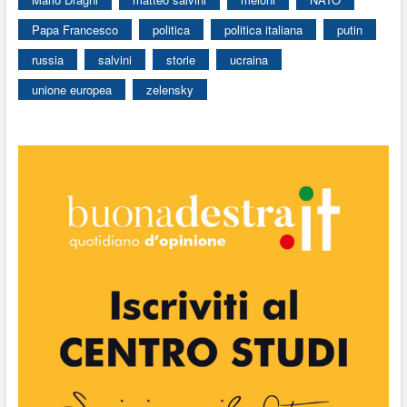
Papa Francesco
politica
politica italiana
putin
russia
salvini
storie
ucraina
unione europea
zelensky