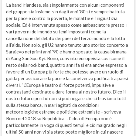
La band irlandese, sia singolarmente con alcuni componenti
del gruppo sia insieme, sin dagli anni ‘80 si è sempre battuta
per la pace e contro la povertà, le malattie e l’ingiustizia
sociale. Ed è intervenuta spesso come ambasciatore presso i
vari governi del mondo su temi impostanti come la
cancellazione del debito dei paesi del terzo mondo e la lotta
all’aids. Non solo, gli U2 hanno tenuto uno storico concerto a
Sarajevo nei primi anni ‘90 e hanno sposato la causa birmana
di Aung San Suu Kyi. Bono, convinto europeista così come il
resto della rock band, quattro anni fa si era anche espresso a
favore di un’Europa più forte che potesse avere un ruolo di
guida per assicurare la pace e la convivenza pacifica tra paesi
diversi. “L’Europa è teatro di forze potenti, impulsive e
contrastanti destinate a dare forma al nostro futuro. Dico il
nostro futuro perché non si può negare che ci troviamo tutti
sulla stessa barca, in mari agitati da condizioni
meteorologiche estreme e politiche estremiste – scriveva
Bono nel 2018 su Repubblica -. L’idea di Europa non è
particolarmente in voga di questi tempi, e ciò malgrado negli
ultimi 50 anni non vi sia stato posto migliore in cui nascere