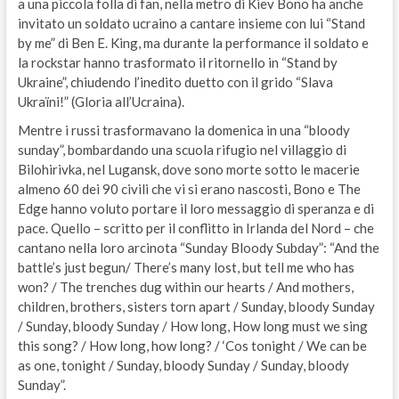
a una piccola folla di fan, nella metro di Kiev Bono ha anche
invitato un soldato ucraino a cantare insieme con lui “Stand
by me” di Ben E. King, ma durante la performance il soldato e
la rockstar hanno trasformato il ritornello in “Stand by
Ukraine”, chiudendo l’inedito duetto con il grido “Slava
Ukraïni!” (Gloria all’Ucraina).
Mentre i russi trasformavano la domenica in una “bloody
sunday”, bombardando una scuola rifugio nel villaggio di
Bilohirivka, nel Lugansk, dove sono morte sotto le macerie
almeno 60 dei 90 civili che vi si erano nascosti, Bono e The
Edge hanno voluto portare il loro messaggio di speranza e di
pace. Quello – scritto per il conflitto in Irlanda del Nord – che
cantano nella loro arcinota “Sunday Bloody Subday”: “And the
battle’s just begun/ There’s many lost, but tell me who has
won? / The trenches dug within our hearts / And mothers,
children, brothers, sisters torn apart / Sunday, bloody Sunday
/ Sunday, bloody Sunday / How long, How long must we sing
this song? / How long, how long? / ‘Cos tonight / We can be
as one, tonight / Sunday, bloody Sunday / Sunday, bloody
Sunday”.