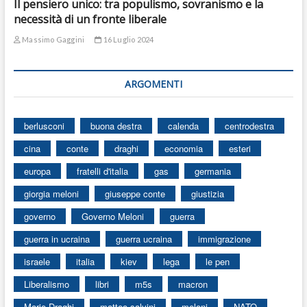
Il pensiero unico: tra populismo, sovranismo e la
necessità di un fronte liberale
Massimo Gaggini
16 Luglio 2024
ARGOMENTI
berlusconi
buona destra
calenda
centrodestra
cina
conte
draghi
economia
esteri
europa
fratelli d'italia
gas
germania
giorgia meloni
giuseppe conte
giustizia
governo
Governo Meloni
guerra
guerra in ucraina
guerra ucraina
immigrazione
israele
italia
kiev
lega
le pen
Liberalismo
libri
m5s
macron
Mario Draghi
matteo salvini
meloni
NATO