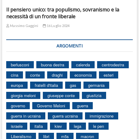
Il pensiero unico: tra populismo, sovranismo e la
necessità di un fronte liberale
Massimo Gaggini
16 Luglio 2024
ARGOMENTI
berlusconi
buona destra
calenda
centrodestra
cina
conte
draghi
economia
esteri
europa
fratelli d'italia
gas
germania
giorgia meloni
giuseppe conte
giustizia
governo
Governo Meloni
guerra
guerra in ucraina
guerra ucraina
immigrazione
israele
italia
kiev
lega
le pen
Liberalismo
libri
m5s
macron