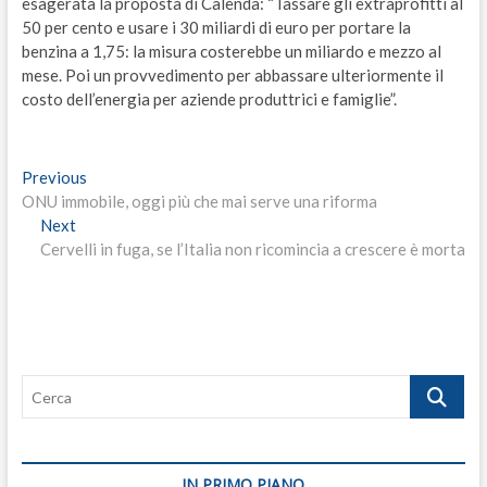
esagerata la proposta di Calenda: “Tassare gli extraprofitti al
50 per cento e usare i 30 miliardi di euro per portare la
benzina a 1,75: la misura costerebbe un miliardo e mezzo al
mese. Poi un provvedimento per abbassare ulteriormente il
costo dell’energia per aziende produttrici e famiglie”.
Navigazione
Previous
Previous
post:
ONU immobile, oggi più che mai serve una riforma
articoli
Next
Next
post:
Cervelli in fuga, se l’Italia non ricomincia a crescere è morta
Cerca
IN PRIMO PIANO