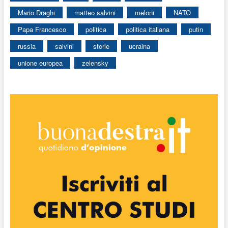
Mario Draghi
matteo salvini
meloni
NATO
Papa Francesco
politica
politica italiana
putin
russia
salvini
storie
ucraina
unione europea
zelensky