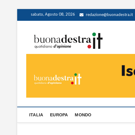
Skip
sabato, Agosto 08, 2026
redazione@buonadestra.it
to
content
Buona
QUOTIDIANO D
ITALIA
EUROPA
MONDO