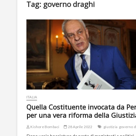
Tag:
governo draghi
ITALIA
Quella Costituente invocata da Pe
per una vera riforma della Giustizi
Kishore Bombaci
28 Aprile 2022
giustizia
governo d
Dopo varie bocciature da parte di magistrati e politici