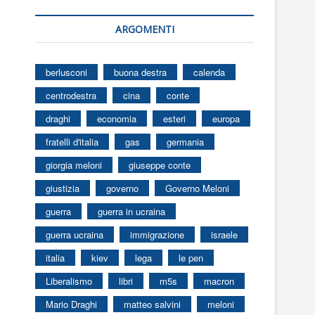
ARGOMENTI
berlusconi
buona destra
calenda
centrodestra
cina
conte
draghi
economia
esteri
europa
fratelli d'italia
gas
germania
giorgia meloni
giuseppe conte
giustizia
governo
Governo Meloni
guerra
guerra in ucraina
guerra ucraina
immigrazione
israele
italia
kiev
lega
le pen
Liberalismo
libri
m5s
macron
Mario Draghi
matteo salvini
meloni