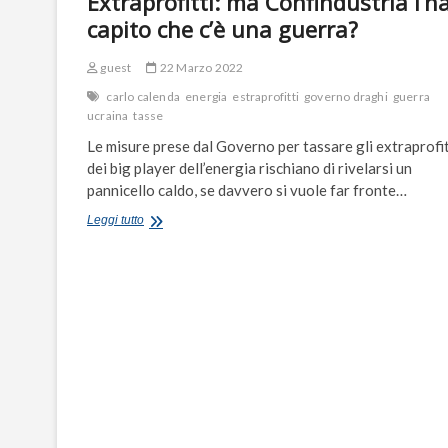
Extraprofitti: ma Confindustria l’h
capito che c’è una guerra?
guest
22 Marzo 2022
carlo calenda
energia
estraprofitti
governo draghi
guerra
ucraina
tasse
Le misure prese dal Governo per tassare gli extraprofit
dei big player dell’energia rischiano di rivelarsi un
pannicello caldo, se davvero si vuole far fronte…
Extraprofitti:
Leggi tutto
ma
Confindustria
l’ha
capito
che
c’è
una
guerra?