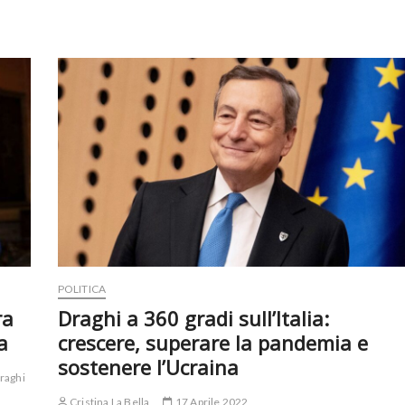
POLITICA
ra
Draghi a 360 gradi sull’Italia:
a
crescere, superare la pandemia e
sostenere l’Ucraina
raghi
Cristina La Bella
17 Aprile 2022