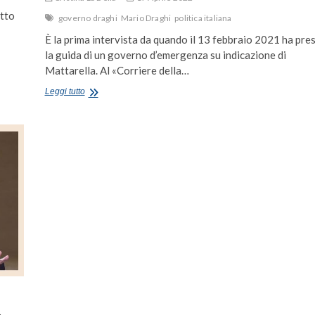
atto
governo draghi
Mario Draghi
politica italiana
È la prima intervista da quando il 13 febbraio 2021 ha pre
la guida di un governo d’emergenza su indicazione di
Mattarella. Al «Corriere della…
Draghi
Leggi tutto
a
360
gradi
sull’Italia:
crescere,
superare
la
pandemia
e
sostenere
l’Ucraina