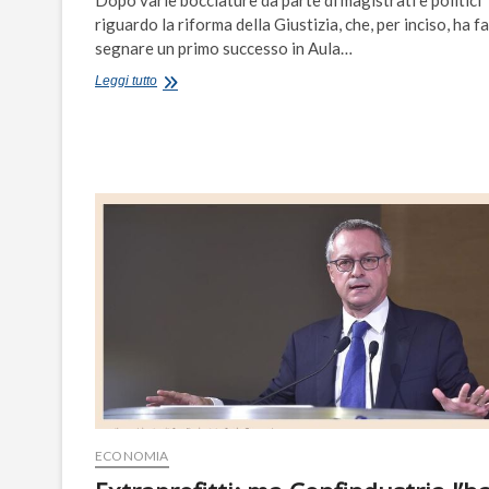
riguardo la riforma della Giustizia, che, per inciso, ha f
segnare un primo successo in Aula…
Quella
Leggi tutto
Costituente
invocata
da
Pera
per
una
vera
riforma
della
Giustizia
ECONOMIA