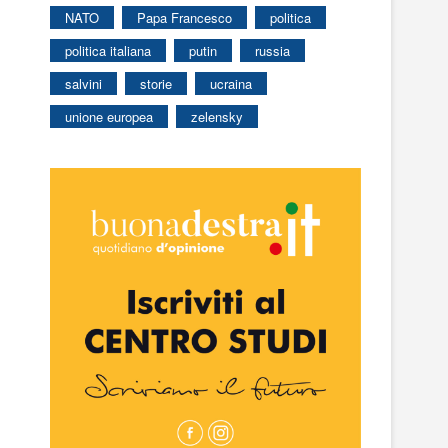
NATO
Papa Francesco
politica
politica italiana
putin
russia
salvini
storie
ucraina
unione europea
zelensky