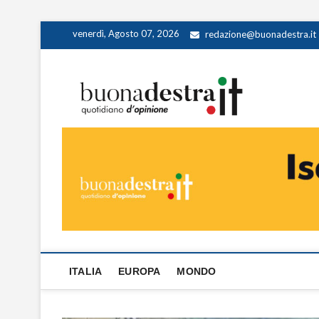
Skip
venerdì, Agosto 07, 2026
redazione@buonadestra.it
to
content
Buona
QUOTIDIANO D
ITALIA
EUROPA
MONDO