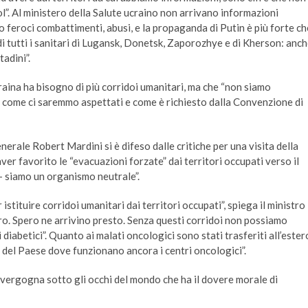
l”. Al ministero della Salute ucraino non arrivano informazioni
 feroci combattimenti, abusi, e la propaganda di Putin è più forte ch
di tutti i sanitari di Lugansk, Donetsk, Zaporozhye e di Kherson: anc
tadini”.
craina ha bisogno di più corridoi umanitari, ma che “non siamo
come ci saremmo aspettati e come è richiesto dalla Convenzione di
enerale Robert Mardini si è difeso dalle critiche per una visita della
er favorito le “evacuazioni forzate” dai territori occupati verso il
 – siamo un organismo neutrale”.
stituire corridoi umanitari dai territori occupati”, spiega il ministro
ro. Spero ne arrivino presto. Senza questi corridoi non possiamo
 i diabetici”. Quanto ai malati oncologici sono stati trasferiti all’ester
re del Paese dove funzionano ancora i centri oncologici”.
na vergogna sotto gli occhi del mondo che ha il dovere morale di