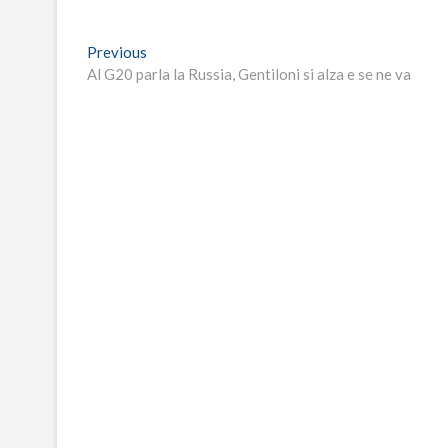
Navigazione
Previous
Previous
post:
Al G20 parla la Russia, Gentiloni si alza e se ne va
articoli