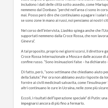
includono i dati delle città sotto assedio, come Mariupo
nemmeno dal Donbass “perché nell’area ci sono in corso
mai. Posso però dire che continuiamo a pagare i salari 
se sono zone in mano ai russi, noi pensiamo ai nostri cit
Nel corso dell’intervista, Liashko spiega anche che l’U
supportati nemmeno dalla Croce Rossa, che non lavora 
Ginevra”.
A tal proposito, proprio nei giorni scorsi, il direttore g
Croce Rossa Internazionale a Mosca e dalle accuse di av
confine russo. “Sono insinuazioni false – ha dichiarato
Di fatto, però, “sono settimane che chiediamo aiuto per i
della Salute.” Per ora non abbiamo avuto risposte da lo
fornire ai civili medicinali salvavita, come l’insulina per
altri continuano le cure in Ucraina, nelle zone più sicu
Eccoli, i risultati dell”operazione speciale” di Putin: u
impegnarsi ancora di più fino a fermarlo.