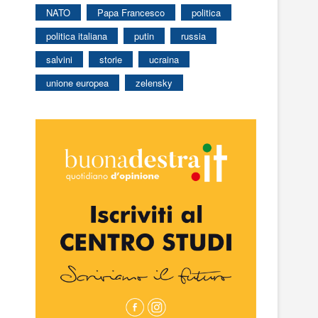
NATO
Papa Francesco
politica
politica italiana
putin
russia
salvini
storie
ucraina
unione europea
zelensky