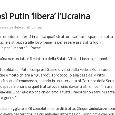
sì Putin ‘libera’ l’Ucraina
n
russia
salute
sanità
ucraina
 cronici trasferiti in chissà quali strutture sanitarie sparse in tutta
he e strappati alle loro famiglie per essere assistititi fuori
in per “liberare” il Paese.
aina martoriata è il ministro della Salute Viktor Liashko, 41 anni.
ti, soldati di Putin compresi. Siamo diversi dalla Federazione russa,
 è molto chiara a riguardo”. Il protocollo alla base del diritto
 cita, quasi commosso, quando in un’intervista al Corriere della Sera,
n ospedale onorano quel trattato, persino davanti al nemico. “I russi
bambini. È per questo che chiediamo a tutti i Paesi di non fare più affa
a guerra”.
te danneggiate e 38 completamente distrutte. Cinque ambulanze son
 ad avere dai territori da cui abbiamo informazioni, sono cifre che non