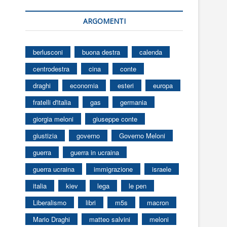
ARGOMENTI
berlusconi
buona destra
calenda
centrodestra
cina
conte
draghi
economia
esteri
europa
fratelli d'italia
gas
germania
giorgia meloni
giuseppe conte
giustizia
governo
Governo Meloni
guerra
guerra in ucraina
guerra ucraina
immigrazione
israele
italia
kiev
lega
le pen
Liberalismo
libri
m5s
macron
Mario Draghi
matteo salvini
meloni