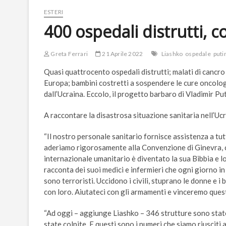
ESTERI
400 ospedali distrutti, co
Greta Ferrari
21 Aprile 2022
Liashko
ospedale
puti
Quasi quattrocento ospedali distrutti; malati di cancro e
Europa; bambini costretti a sospendere le cure oncologic
dall’Ucraina. Eccolo, il progetto barbaro di Vladimir Put
A raccontare la disastrosa situazione sanitaria nell’Ucr
“Il nostro personale sanitario fornisce assistenza a tut
aderiamo rigorosamente alla Convenzione di Ginevra, che
internazionale umanitario è diventato la sua Bibbia e lo
racconta dei suoi medici e infermieri che ogni giorno i
sono terroristi. Uccidono i civili, stuprano le donne e i 
con loro. Aiutateci con gli armamenti e vinceremo quest
“Ad oggi – aggiunge Liashko – 346 strutture sono sta
state colpite. E questi sono i numeri che siamo riusciti