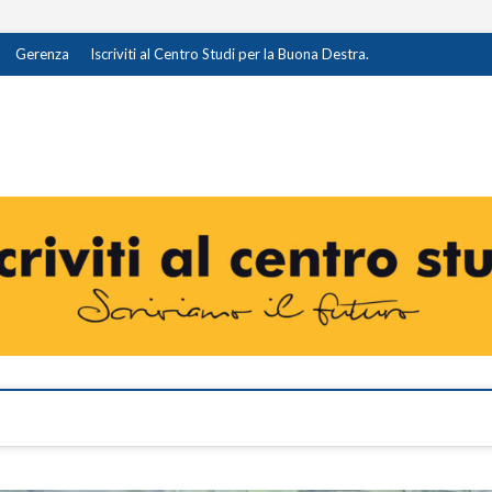
Gerenza
Iscriviti al Centro Studi per la Buona Destra.
destra.it
I OPINIONE