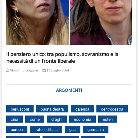
Il pensiero unico: tra populismo, sovranismo e la
necessità di un fronte liberale
Massimo Gaggini
16 Luglio 2024
ARGOMENTI
berlusconi
buona destra
calenda
centrodestra
cina
conte
draghi
economia
esteri
europa
fratelli d'italia
gas
germania