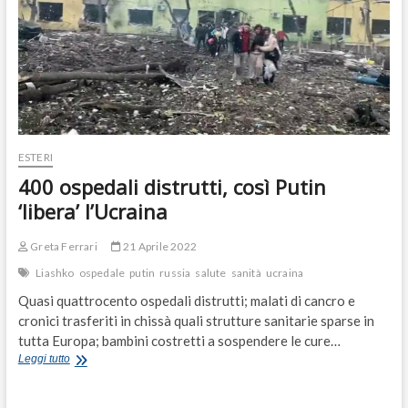
ESTERI
400 ospedali distrutti, così Putin
‘libera’ l’Ucraina
Greta Ferrari
21 Aprile 2022
Liashko
ospedale
putin
russia
salute
sanità
ucraina
Quasi quattrocento ospedali distrutti; malati di cancro e
cronici trasferiti in chissà quali strutture sanitarie sparse in
tutta Europa; bambini costretti a sospendere le cure…
400
Leggi tutto
ospedali
distrutti,
così