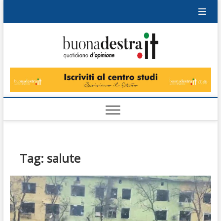
Skip
to
content
Buonad
QUOTIDIANO
DI OPINIONE
Tag:
salute