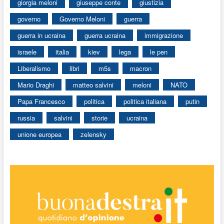
giorgia meloni
giuseppe conte
giustizia
governo
Governo Meloni
guerra
guerra in ucraina
guerra ucraina
immigrazione
israele
italia
kiev
lega
le pen
Liberalismo
libri
m5s
macron
Mario Draghi
matteo salvini
meloni
NATO
Papa Francesco
politica
politica italiana
putin
russia
salvini
storie
ucraina
unione europea
zelensky