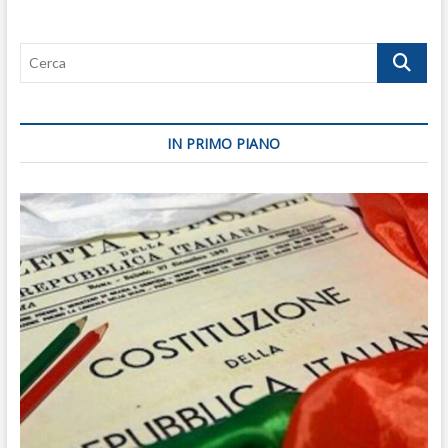
Putin
‘libera’
Cerca
l’Ucraina
IN PRIMO PIANO