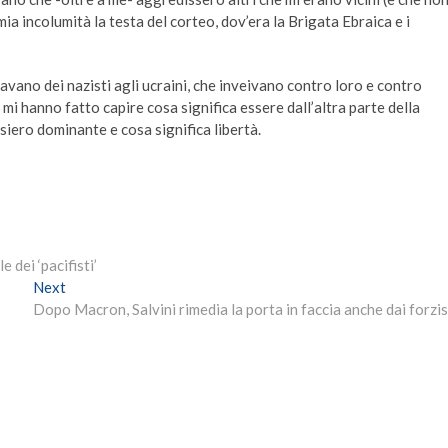
ia incolumità la testa del corteo, dov’era la Brigata Ebraica e i
vano dei nazisti agli ucraini, che inveivano contro loro e contro
a mi hanno fatto capire cosa significa essere dall’altra parte della
iero dominante e cosa significa libertà.
e dei ‘pacifisti’
Next
Next
post:
Dopo Macron, Salvini rimedia la porta in faccia anche dai forzis