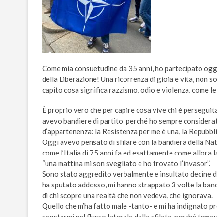
Come mia consuetudine da 35 anni, ho partecipato oggi a
della Liberazione! Una ricorrenza di gioia e vita, non
capito cosa significa razzismo, odio e violenza, come l
È proprio vero che per capire cosa vive chi è perseguitat
avevo bandiere di partito, perché ho sempre considerat
d’appartenenza: la Resistenza per me è una, la Repubblic
Oggi avevo pensato di sfilare con la bandiera della Nat
come l’Italia di 75 anni fa ed esattamente come allora l
“una mattina mi son svegliato e ho trovato l’invasor”.
Sono stato aggredito verbalmente e insultato decine di
ha sputato addosso, mi hanno strappato 3 volte la band
di chi scopre una realtà che non vedeva, che ignorava.
Quello che m’ha fatto male -tanto- e mi ha indignato pr
spostarmi nel flusso laterale della sfilata, perché teme