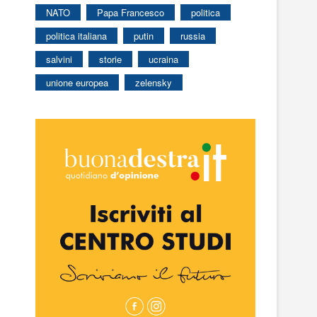
NATO
Papa Francesco
politica
politica italiana
putin
russia
salvini
storie
ucraina
unione europea
zelensky