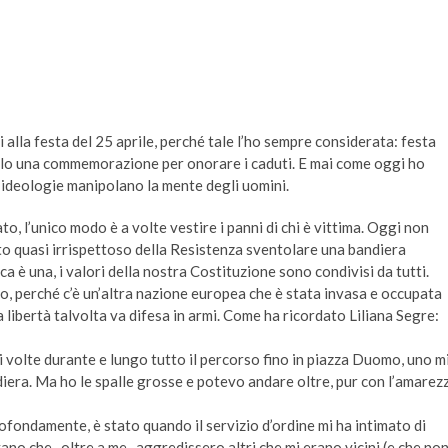
lla festa del 25 aprile, perché tale l’ho sempre considerata: festa
 solo una commemorazione per onorare i caduti. E mai come oggi ho
e ideologie manipolano la mente degli uomini.
o, l’unico modo è a volte vestire i panni di chi è vittima. Oggi non
o quasi irrispettoso della Resistenza sventolare una bandiera
a è una, i valori della nostra Costituzione sono condivisi da tutti.
o, perché c’è un’altra nazione europea che è stata invasa e occupata
a libertà talvolta va difesa in armi. Come ha ricordato Liliana Segre:
 volte durante e lungo tutto il percorso fino in piazza Duomo, uno m
iera. Ma ho le spalle grosse e potevo andare oltre, pur con l’amarez
ofondamente, è stato quando il servizio d’ordine mi ha intimato di
vano che -oltre a me- aggredissero altri che mi erano vicini (e che no