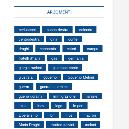
ARGOMENTI
berlusconi
buona destra
calenda
centrodestra
cina
conte
draghi
economia
esteri
europa
fratelli d'italia
gas
germania
giorgia meloni
giuseppe conte
giustizia
governo
Governo Meloni
guerra
guerra in ucraina
guerra ucraina
immigrazione
israele
italia
kiev
lega
le pen
Liberalismo
libri
m5s
macron
Mario Draghi
matteo salvini
meloni