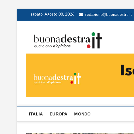
Skip
sabato, Agosto 08, 2026
redazione@buonadestra.it
to
content
Buona
QUOTIDIANO D
ITALIA
EUROPA
MONDO