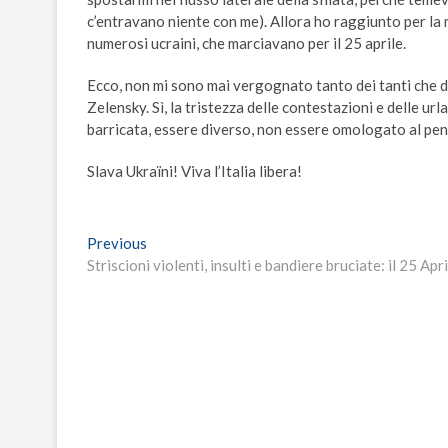
c’entravano niente con me). Allora ho raggiunto per la m
numerosi ucraini, che marciavano per il 25 aprile.
Ecco, non mi sono mai vergognato tanto dei tanti che da
Zelensky. Sì, la tristezza delle contestazioni e delle url
barricata, essere diverso, non essere omologato al pens
Slava Ukraïni! Viva l’Italia libera!
Navigazione
Previous
Previous
post:
Striscioni violenti, insulti e bandiere bruciate: il 25 April
articoli