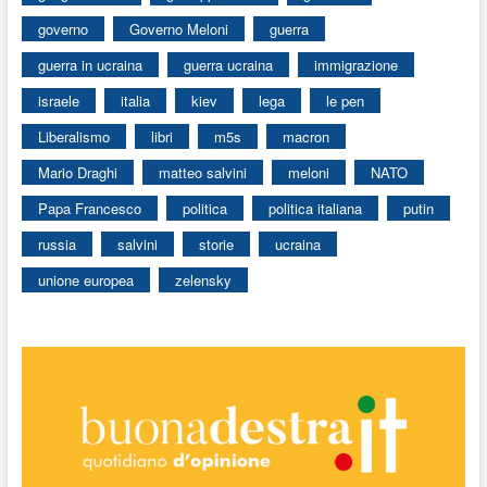
governo
Governo Meloni
guerra
guerra in ucraina
guerra ucraina
immigrazione
israele
italia
kiev
lega
le pen
Liberalismo
libri
m5s
macron
Mario Draghi
matteo salvini
meloni
NATO
Papa Francesco
politica
politica italiana
putin
russia
salvini
storie
ucraina
unione europea
zelensky