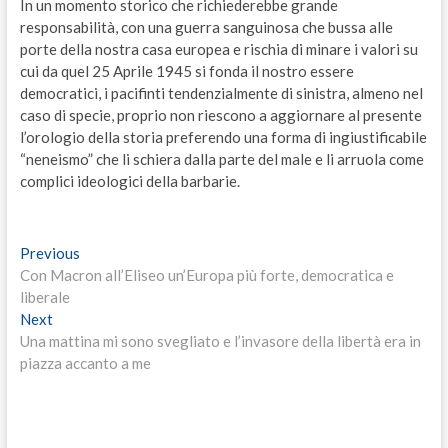
In un momento storico che richiederebbe grande
responsabilità, con una guerra sanguinosa che bussa alle
porte della nostra casa europea e rischia di minare i valori su
cui da quel 25 Aprile 1945 si fonda il nostro essere
democratici, i pacifinti tendenzialmente di sinistra, almeno nel
caso di specie, proprio non riescono a aggiornare al presente
l’orologio della storia preferendo una forma di ingiustificabile
“neneismo” che li schiera dalla parte del male e li arruola come
complici ideologici della barbarie.
Navigazione
Previous
Previous
post:
Con Macron all’Eliseo un’Europa più forte, democratica e
articoli
liberale
Next
Next
post:
Una mattina mi sono svegliato e l’invasore della libertà era in
piazza accanto a me