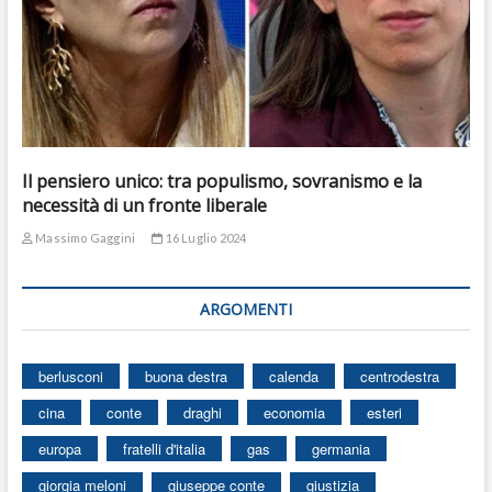
Il pensiero unico: tra populismo, sovranismo e la
necessità di un fronte liberale
Massimo Gaggini
16 Luglio 2024
ARGOMENTI
berlusconi
buona destra
calenda
centrodestra
cina
conte
draghi
economia
esteri
europa
fratelli d'italia
gas
germania
giorgia meloni
giuseppe conte
giustizia