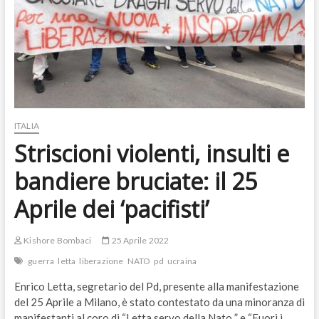
ITALIA
Striscioni violenti, insulti e
bandiere bruciate: il 25
Aprile dei ‘pacifisti’
Kishore Bombaci
25 Aprile 2022
guerra
letta
liberazione
NATO
pd
ucraina
Enrico Letta, segretario del Pd, presente alla manifestazione
del 25 Aprile a Milano, è stato contestato da una minoranza di
manifestanti al coro di “Letta servo della Nato ” e “Fuori i