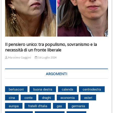
Il pensiero unico: tra populismo, sovranismo e la
necessità di un fronte liberale
Massimo Gaggini
16 Luglio 2024
ARGOMENTI
berlusconi
buona destra
calenda
centrodestra
cina
conte
draghi
economia
esteri
europa
fratelli d'italia
gas
germania