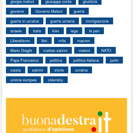
giorgia meloni
giuseppe conte
giustizia
governo
Governo Meloni
guerra
guerra in ucraina
guerra ucraina
immigrazione
israele
italia
kiev
lega
le pen
Liberalismo
libri
m5s
macron
Mario Draghi
matteo salvini
meloni
NATO
Papa Francesco
politica
politica italiana
putin
russia
salvini
storie
ucraina
unione europea
zelensky