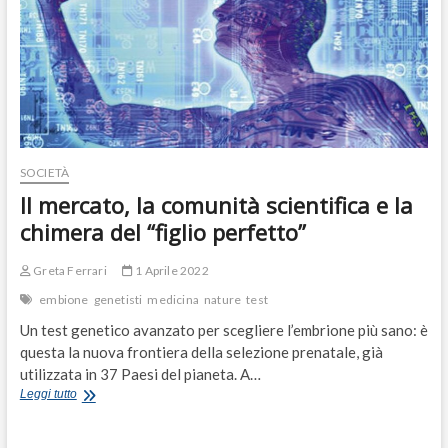
SOCIETÀ
Il mercato, la comunità scientifica e la
chimera del “figlio perfetto”
Greta Ferrari
1 Aprile 2022
embione
genetisti
medicina
nature
test
Un test genetico avanzato per scegliere l’embrione più sano: è
questa la nuova frontiera della selezione prenatale, già
utilizzata in 37 Paesi del pianeta. A…
Il
Leggi tutto
mercato,
la
comunità