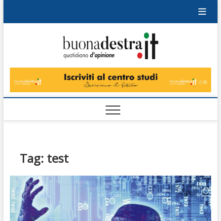
Skip
to
content
Buonad
QUOTIDIANO
DI OPINIONE
Tag:
test