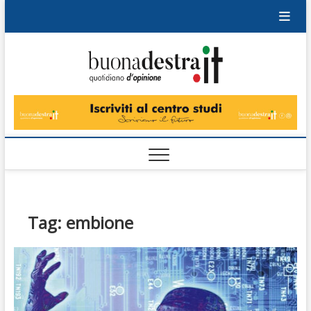
Skip
to
content
Buonad
QUOTIDIANO
DI OPINIONE
Tag:
embione