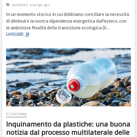
ambiente
energia
gas
In un momento storico in cui dobbiamo conciliare la necessità
di diminuire la nostra dipendenza energetica dall’estero, con
le ambiziose finalità della transizione ecologica (il…
Ma
Leggi tutto
Franceschini
è
diventato
NIMBY?
E
meno
male
che
dovevamo
diversificare…
ECONOMIA
Inquinamento da plastiche: una buona
notizia dal processo multilaterale delle