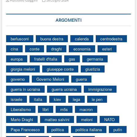
Massimo Gaggini
16 Luglio 2024
ARGOMENTI
berlusconi
buona destra
calenda
centrodestra
cina
conte
draghi
economia
esteri
europa
fratelli d'italia
gas
germania
giorgia meloni
giuseppe conte
giustizia
governo
Governo Meloni
guerra
guerra in ucraina
guerra ucraina
immigrazione
israele
italia
kiev
lega
le pen
Liberalismo
libri
m5s
macron
Mario Draghi
matteo salvini
meloni
NATO
Papa Francesco
politica
politica italiana
putin