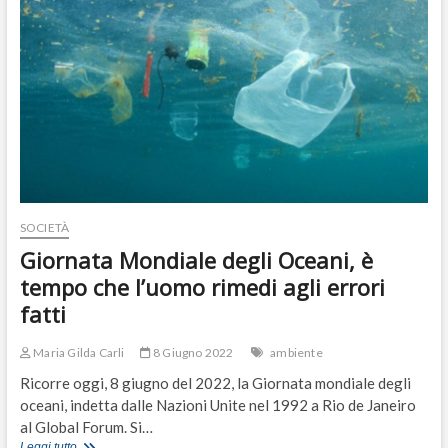
propaganda
verde
e
il
realismo
di
Cingolani
SOCIETÀ
Giornata Mondiale degli Oceani, è
tempo che l’uomo rimedi agli errori
fatti
Maria Gilda Carli
8 Giugno 2022
ambiente
Ricorre oggi, 8 giugno del 2022, la Giornata mondiale degli
oceani, indetta dalle Nazioni Unite nel 1992 a Rio de Janeiro
al Global Forum. Si…
Giornata
Leggi tutto