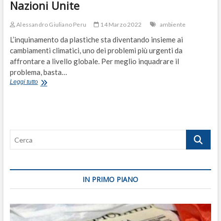
Nazioni Unite
Alessandro Giuliano Peru
14 Marzo 2022
ambiente
L’inquinamento da plastiche sta diventando insieme ai
cambiamenti climatici, uno dei problemi più urgenti da
affrontare a livello globale. Per meglio inquadrare il
problema, basta…
Inquinamento
Leggi tutto
da
plastiche:
una
buona
notizia
Cerca
dal
processo
multilaterale
delle
Nazioni
IN PRIMO PIANO
Unite