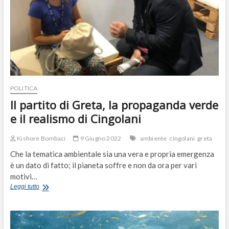
POLITICA
Il partito di Greta, la propaganda verde
e il realismo di Cingolani
Kishore Bombaci
9 Giugno 2022
ambiente
cingolani
greta
Che la tematica ambientale sia una vera e propria emergenza
è un dato di fatto; il pianeta soffre e non da ora per vari
motivi…
Il
Leggi tutto
partito
di
Greta,
la