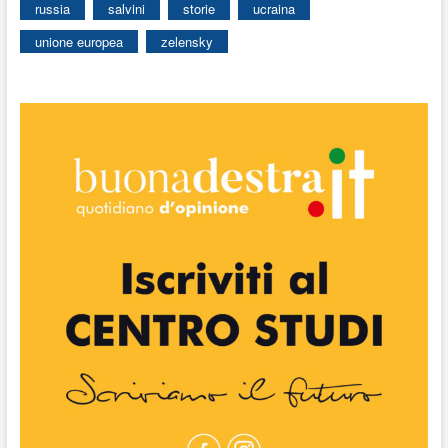
russia
salvini
storie
ucraina
unione europea
zelensky