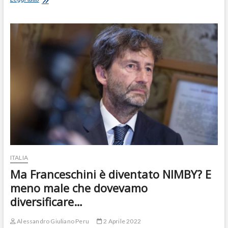
Mondiale
degli
Oceani,
è
tempo
che
l’uomo
rimedi
agli
errori
fatti
ITALIA
Ma Franceschini è diventato NIMBY? E
meno male che dovevamo
diversificare…
Alessandro Giuliano Peru
2 Aprile 2022