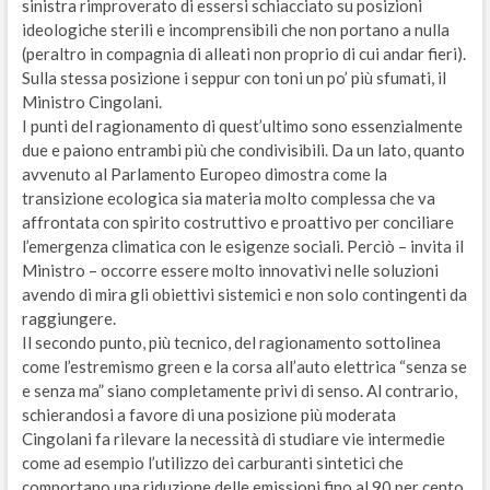
sinistra rimproverato di essersi schiacciato su posizioni
ideologiche sterili e incomprensibili che non portano a nulla
(peraltro in compagnia di alleati non proprio di cui andar fieri).
Sulla stessa posizione i seppur con toni un po’ più sfumati, il
Ministro Cingolani.
I punti del ragionamento di quest’ultimo sono essenzialmente
due e paiono entrambi più che condivisibili. Da un lato, quanto
avvenuto al Parlamento Europeo dimostra come la
transizione ecologica sia materia molto complessa che va
affrontata con spirito costruttivo e proattivo per conciliare
l’emergenza climatica con le esigenze sociali. Perciò – invita il
Ministro – occorre essere molto innovativi nelle soluzioni
avendo di mira gli obiettivi sistemici e non solo contingenti da
raggiungere.
Il secondo punto, più tecnico, del ragionamento sottolinea
come l’estremismo green e la corsa all’auto elettrica “senza se
e senza ma” siano completamente privi di senso. Al contrario,
schierandosi a favore di una posizione più moderata
Cingolani fa rilevare la necessità di studiare vie intermedie
come ad esempio l’utilizzo dei carburanti sintetici che
comportano una riduzione delle emissioni fino al 90 per cento