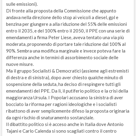
sulle emissioni).
Di fronte alla proposta della Commissione che appunto
andava nella direzione dello stop ai veicoli a diesel, gpl e
benzina per giungere a alla riduzione del 55% delle emissioni
entro il 2035, e del 100% entro il 2050, il PPE con una serie di
emendamenti a firma Peter Liese, aveva tentato una via più
moderata, proponendo di portare tale riduzione dal 100% al
90%. Sembra una modifica marginale e invece poteva fare la
differenza anche in termini di assorbimento sociale delle
nuove misure.
Ma il gruppo Socialisti & Democratici (assieme agli estremisti
di destra e di sinistra), dopo aver chiesto qualche minuto di
sospensione della seduta, ha deciso di respingere tutti gli
emendamenti del PPE. Da lì, il putiferio politico e la crisi della
maggioranza Ursula. I Popolari accusano la sinistra di aver
bocciato la riforma per ragioni ideologiche e i socialisti
ribattono di aver semplicemente difeso la proposta originaria
da ogni rischio di snaturamento sostanziale.
Il dibattito politico si è acceso anche in Italia dove Antonio
Tajani e Carlo Calenda si sono scagliati contro il centro