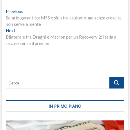
Navigazione
Previous
Previous
post:
Salario garantito: M5S e sinistra esultano, ma senza crescita
articoli
non serve a niente
Next
Next
post:
Bilaterale tra Draghi e Macron per un Recovery 2: Italia a
rischio senza il premier
Cerca
IN PRIMO PIANO