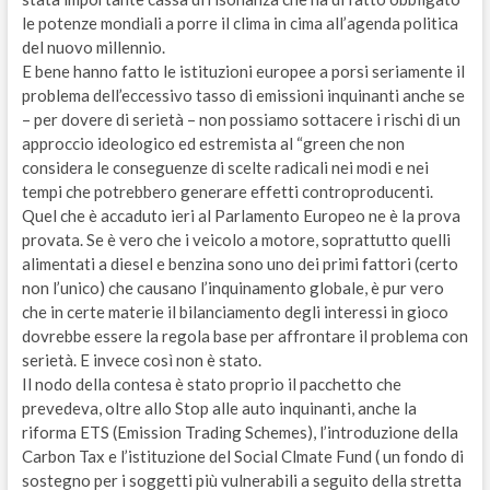
le potenze mondiali a porre il clima in cima all’agenda politica
del nuovo millennio.
E bene hanno fatto le istituzioni europee a porsi seriamente il
problema dell’eccessivo tasso di emissioni inquinanti anche se
– per dovere di serietà – non possiamo sottacere i rischi di un
approccio ideologico ed estremista al “green che non
considera le conseguenze di scelte radicali nei modi e nei
tempi che potrebbero generare effetti controproducenti.
Quel che è accaduto ieri al Parlamento Europeo ne è la prova
provata. Se è vero che i veicolo a motore, soprattutto quelli
alimentati a diesel e benzina sono uno dei primi fattori (certo
non l’unico) che causano l’inquinamento globale, è pur vero
che in certe materie il bilanciamento degli interessi in gioco
dovrebbe essere la regola base per affrontare il problema con
serietà. E invece così non è stato.
Il nodo della contesa è stato proprio il pacchetto che
prevedeva, oltre allo Stop alle auto inquinanti, anche la
riforma ETS (Emission Trading Schemes), l’introduzione della
Carbon Tax e l’istituzione del Social Clmate Fund ( un fondo di
sostegno per i soggetti più vulnerabili a seguito della stretta