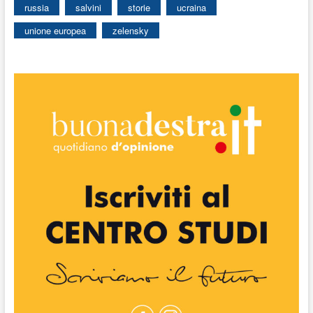
russia
salvini
storie
ucraina
unione europea
zelensky