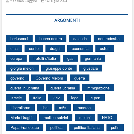
Massimo Gaggini
16 Luglio 2024
ARGOMENTI
berlusconi
buona destra
calenda
centrodestra
cina
conte
draghi
economia
esteri
europa
fratelli d'italia
gas
germania
giorgia meloni
giuseppe conte
giustizia
governo
Governo Meloni
guerra
guerra in ucraina
guerra ucraina
immigrazione
israele
italia
kiev
lega
le pen
Liberalismo
libri
m5s
macron
Mario Draghi
matteo salvini
meloni
NATO
Papa Francesco
politica
politica italiana
putin