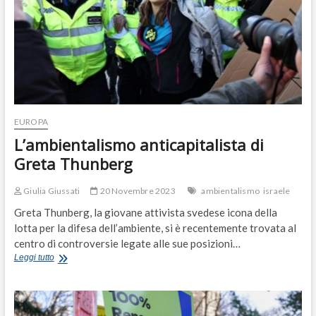
EUROPA
L’ambientalismo anticapitalista di
Greta Thunberg
Giulia Giussati
20 Novembre 2023
ambientalismo
israele
Greta Thunberg, la giovane attivista svedese icona della
lotta per la difesa dell’ambiente, si è recentemente trovata al
centro di controversie legate alle sue posizioni…
L’ambientalismo
Leggi tutto
anticapitalista
di
Greta
Thunberg