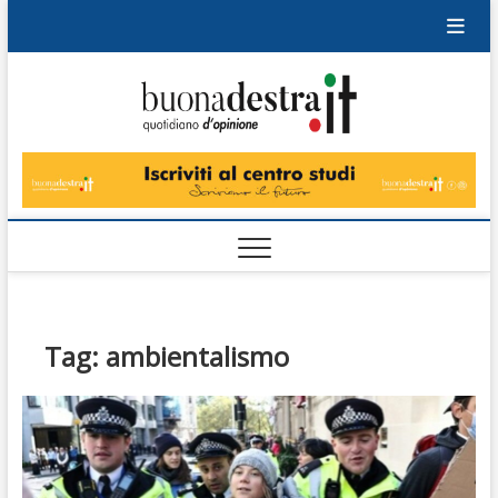
Skip
to
content
Buonad
QUOTIDIANO
DI OPINIONE
Tag:
ambientalismo