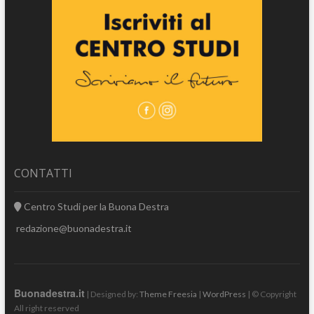
CONTATTI
Centro Studi per la Buona Destra
redazione@buonadestra.it
Buonadestra.it
| Designed by:
Theme Freesia
|
WordPress
| © Copyright
All right reserved