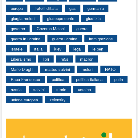
europa
fratelli d'italia
gas
germania
giorgia meloni
giuseppe conte
giustizia
governo
Governo Meloni
guerra
guerra in ucraina
guerra ucraina
immigrazione
israele
italia
kiev
lega
le pen
Liberalismo
libri
m5s
macron
Mario Draghi
matteo salvini
meloni
NATO
Papa Francesco
politica
politica italiana
putin
russia
salvini
storie
ucraina
unione europea
zelensky