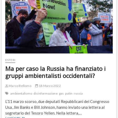
ESTERI
Ma per caso la Russia ha finanziato i
gruppi ambientalisti occidentali?
Marco Bellomo
18 Marzo 2022
ambientalismo
disinformazione
gas
putin
russia
L’11 marzo scorso, due deputati Repubblicani del Congresso
Usa, Jim Banks e Bill Johnson, hanno inviato una lettera al
segretario del Tesoro Yellen. Nella lettera,…
Ma