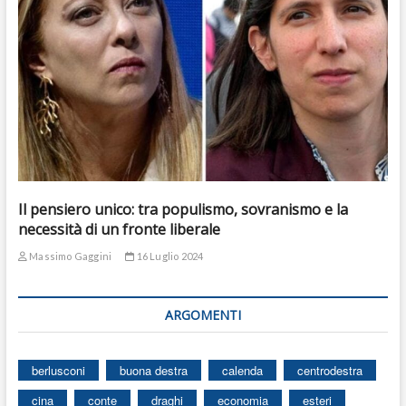
Il pensiero unico: tra populismo, sovranismo e la
necessità di un fronte liberale
Massimo Gaggini
16 Luglio 2024
ARGOMENTI
berlusconi
buona destra
calenda
centrodestra
cina
conte
draghi
economia
esteri