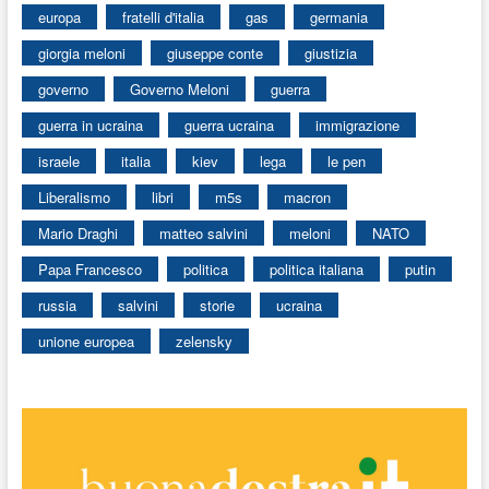
europa
fratelli d'italia
gas
germania
giorgia meloni
giuseppe conte
giustizia
governo
Governo Meloni
guerra
guerra in ucraina
guerra ucraina
immigrazione
israele
italia
kiev
lega
le pen
Liberalismo
libri
m5s
macron
Mario Draghi
matteo salvini
meloni
NATO
Papa Francesco
politica
politica italiana
putin
russia
salvini
storie
ucraina
unione europea
zelensky