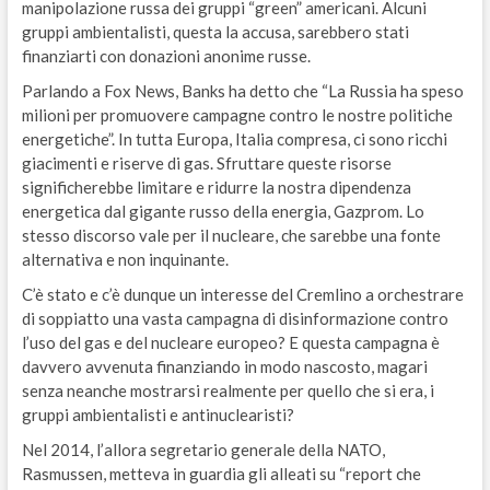
manipolazione russa dei gruppi “green” americani. Alcuni
gruppi ambientalisti, questa la accusa, sarebbero stati
finanziarti con donazioni anonime russe.
Parlando a Fox News, Banks ha detto che “La Russia ha speso
milioni per promuovere campagne contro le nostre politiche
energetiche”. In tutta Europa, Italia compresa, ci sono ricchi
giacimenti e riserve di gas. Sfruttare queste risorse
significherebbe limitare e ridurre la nostra dipendenza
energetica dal gigante russo della energia, Gazprom. Lo
stesso discorso vale per il nucleare, che sarebbe una fonte
alternativa e non inquinante.
C’è stato e c’è dunque un interesse del Cremlino a orchestrare
di soppiatto una vasta campagna di disinformazione contro
l’uso del gas e del nucleare europeo? E questa campagna è
davvero avvenuta finanziando in modo nascosto, magari
senza neanche mostrarsi realmente per quello che si era, i
gruppi ambientalisti e antinuclearisti?
Nel 2014, l’allora segretario generale della NATO,
Rasmussen, metteva in guardia gli alleati su “report che