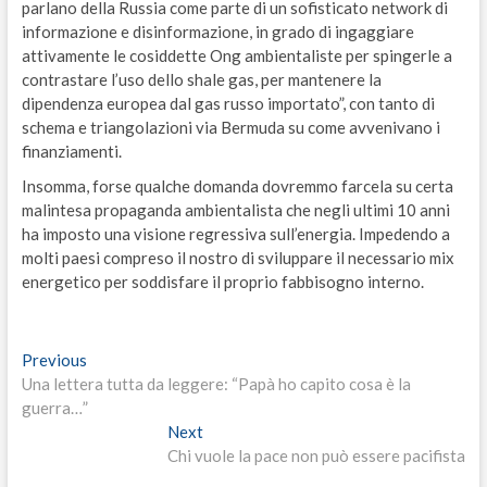
parlano della Russia come parte di un sofisticato network di
informazione e disinformazione, in grado di ingaggiare
attivamente le cosiddette Ong ambientaliste per spingerle a
contrastare l’uso dello shale gas, per mantenere la
dipendenza europea dal gas russo importato”, con tanto di
schema e triangolazioni via Bermuda su come avvenivano i
finanziamenti.
Insomma, forse qualche domanda dovremmo farcela su certa
malintesa propaganda ambientalista che negli ultimi 10 anni
ha imposto una visione regressiva sull’energia. Impedendo a
molti paesi compreso il nostro di sviluppare il necessario mix
energetico per soddisfare il proprio fabbisogno interno.
Navigazione
Previous
Previous
post:
Una lettera tutta da leggere: “Papà ho capito cosa è la
articoli
guerra…”
Next
Next
post:
Chi vuole la pace non può essere pacifista