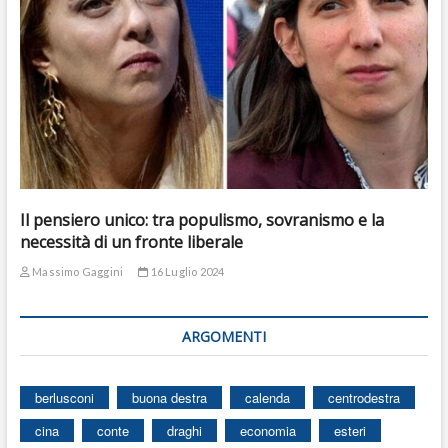
Il pensiero unico: tra populismo, sovranismo e la
necessità di un fronte liberale
Massimo Gaggini
16 Luglio 2024
ARGOMENTI
berlusconi
buona destra
calenda
centrodestra
cina
conte
draghi
economia
esteri