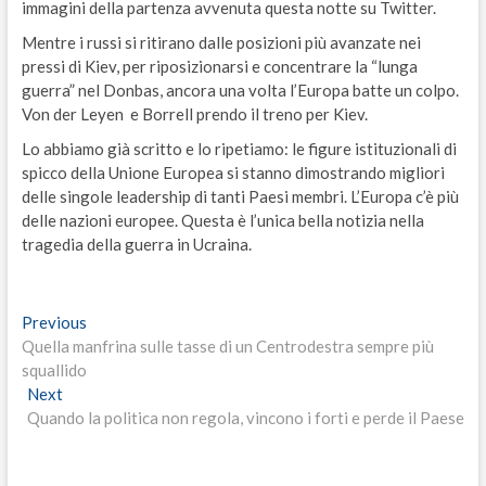
immagini della partenza avvenuta questa notte su Twitter.
Mentre i russi si ritirano dalle posizioni più avanzate nei
pressi di Kiev, per riposizionarsi e concentrare la “lunga
guerra” nel Donbas, ancora una volta l’Europa batte un colpo.
Von der Leyen e Borrell prendo il treno per Kiev.
Lo abbiamo già scritto e lo ripetiamo: le figure istituzionali di
spicco della Unione Europea si stanno dimostrando migliori
delle singole leadership di tanti Paesi membri. L’Europa c’è più
delle nazioni europee. Questa è l’unica bella notizia nella
tragedia della guerra in Ucraina.
Navigazione
Previous
Previous
post:
Quella manfrina sulle tasse di un Centrodestra sempre più
articoli
squallido
Next
Next
post:
Quando la politica non regola, vincono i forti e perde il Paese