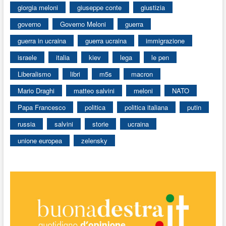
giorgia meloni
giuseppe conte
giustizia
governo
Governo Meloni
guerra
guerra in ucraina
guerra ucraina
immigrazione
israele
italia
kiev
lega
le pen
Liberalismo
libri
m5s
macron
Mario Draghi
matteo salvini
meloni
NATO
Papa Francesco
politica
politica italiana
putin
russia
salvini
storie
ucraina
unione europea
zelensky