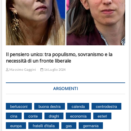
Il pensiero unico: tra populismo, sovranismo e la
necessità di un fronte liberale
Massimo Gaggini
16 Luglio 2024
ARGOMENTI
berlusconi
buona destra
calenda
centrodestra
cina
conte
draghi
economia
esteri
europa
fratelli d'italia
gas
germania