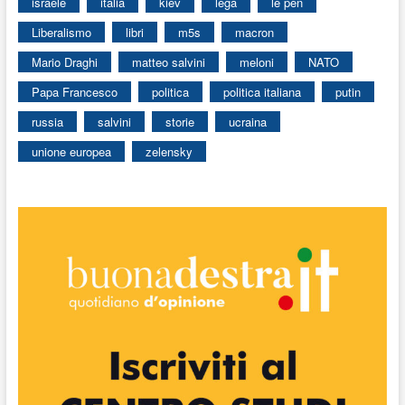
israele
italia
kiev
lega
le pen
Liberalismo
libri
m5s
macron
Mario Draghi
matteo salvini
meloni
NATO
Papa Francesco
politica
politica italiana
putin
russia
salvini
storie
ucraina
unione europea
zelensky