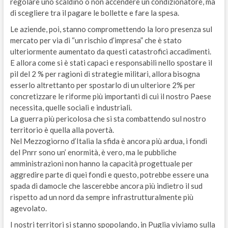
regolare uno scaldino o non accendere un condizionatore, ma
di scegliere tra il pagare le bollette e fare la spesa.
Le aziende, poi, stanno compromettendo la loro presenza sul
mercato per via di “un rischio d’impresa” che è stato
ulteriormente aumentato da questi catastrofici accadimenti.
E allora come si è stati capaci e responsabili nello spostare il
pil del 2 % per ragioni di strategie militari, allora bisogna
esserlo altrettanto per spostarlo di un ulteriore 2% per
concretizzare le riforme più importanti di cui il nostro Paese
necessita, quelle sociali e industriali.
La guerra più pericolosa che si sta combattendo sul nostro
territorio è quella alla povertà.
Nel Mezzogiorno d’Italia la sfida è ancora più ardua, i fondi
del Pnrr sono un’ enormità, è vero, ma le pubbliche
amministrazioni non hanno la capacità progettuale per
aggredire parte di quei fondi e questo, potrebbe essere una
spada di damocle che lascerebbe ancora più indietro il sud
rispetto ad un nord da sempre infrastrutturalmente più
agevolato.
I nostri territori si stanno spopolando, in Puglia viviamo sulla