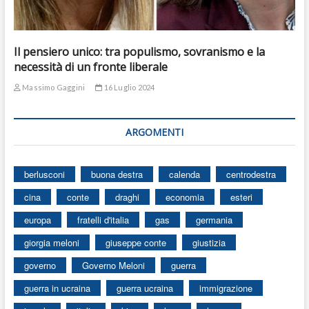
Il pensiero unico: tra populismo, sovranismo e la
necessità di un fronte liberale
Massimo Gaggini
16 Luglio 2024
ARGOMENTI
berlusconi
buona destra
calenda
centrodestra
cina
conte
draghi
economia
esteri
europa
fratelli d'italia
gas
germania
giorgia meloni
giuseppe conte
giustizia
governo
Governo Meloni
guerra
guerra in ucraina
guerra ucraina
immigrazione