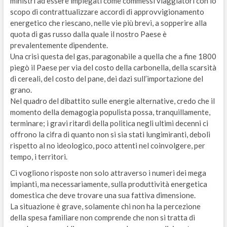
ministri ad essere impiegati come commessi viaggiatori con lo
scopo di contrattualizzare accordi di approvvigionamento
energetico che riescano, nelle vie più brevi, a sopperire alla
quota di gas russo dalla quale il nostro Paese è
prevalentemente dipendente.
Una crisi questa del gas, paragonabile a quella che a fine 1800
piegò il Paese per via del costo della carbonella, della scarsità
di cereali, del costo del pane, dei dazi sull’importazione del
grano.
Nel quadro del dibattito sulle energie alternative, credo che il
momento della demagogia populista possa, tranquillamente,
terminare; i gravi ritardi della politica negli ultimi decenni ci
offrono la cifra di quanto non si sia stati lungimiranti, deboli
rispetto al no ideologico, poco attenti nel coinvolgere, per
tempo, i territori.
Ci vogliono risposte non solo attraverso i numeri dei mega
impianti, ma necessariamente, sulla produttività energetica
domestica che deve trovare una sua fattiva dimensione.
La situazione è grave, solamente chi non ha la percezione
della spesa familiare non comprende che non si tratta di