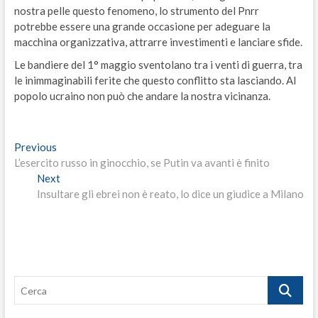
nostra pelle questo fenomeno, lo strumento del Pnrr
potrebbe essere una grande occasione per adeguare la
macchina organizzativa, attrarre investimenti e lanciare sfide.
Le bandiere del 1° maggio sventolano tra i venti di guerra, tra
le inimmaginabili ferite che questo conflitto sta lasciando. Al
popolo ucraino non può che andare la nostra vicinanza.
Navigazione
Previous
Previous
post:
L’esercito russo in ginocchio, se Putin va avanti è finito
articoli
Next
Next
post:
Insultare gli ebrei non è reato, lo dice un giudice a Milano
Cerca