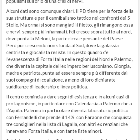
populismi sull’orlo di una crisi di nervi.
Alcuni dati sono comunque chiari. Il PD tiene per la forza della
sua struttura e per il cannibalismo tattico nei confronti dei 5
Stelle. Ma ormai si sono mangiati il filetto, gli rimangono ossa
e nervi, sempre più infiammati. FdI cresce soprattutto al nord,
dove punta la Meloni, la parte ricca e pensante del Paese.
Però pur crescendo non sfonda al Sud, dove la galassia
centrista e glocalista resiste. In questo quadro c’è
l’evanescenza di Forza Italia nelle regioni del Nord e Palermo,
che diventa la capitale dell’ex impero berlusconiano. Giorgia,
madre e patriota, punta ad essere sempre più differente dai
suoi compagni di coalizione, a meno di loro dichiarate
sudditanze di leadership e linea politica.
Il centro comincia a dare segni di esistenza e in alcuni casi di
protagonismo, in particolare con Calenda sia a Palermo che a
L’Aquila. Palermo in particolare diventa laboratorio politico
con Ferrandelli che prende il 14%, con Faraone che conquista
tre consiglieri nella lista di Lagalla, con altri ex renziani che
innervano Forza Italia, e con tante liste minori.