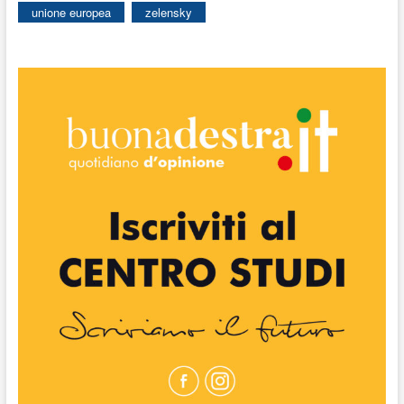
unione europea
zelensky