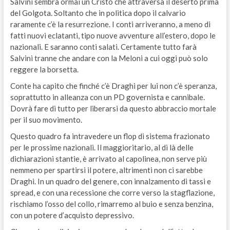
Salvini sembra ormai un Cristo che attraversa il deserto prima
del Golgota. Soltanto che in politica dopo il calvario
raramente c’è la resurrezione. I conti arriveranno, a meno di
fatti nuovi eclatanti, tipo nuove avventure all’estero, dopo le
nazionali. E saranno conti salati. Certamente tutto farà
Salvini tranne che andare con la Meloni a cui oggi può solo
reggere la borsetta.
Conte ha capito che finché c’è Draghi per lui non c’è speranza,
soprattutto in alleanza con un PD governista e cannibale.
Dovrà fare di tutto per liberarsi da questo abbraccio mortale
per il suo movimento.
Questo quadro fa intravedere un flop di sistema frazionato
per le prossime nazionali. Il maggioritario, al di là delle
dichiarazioni stantie, è arrivato al capolinea, non serve più
nemmeno per spartirsi il potere, altrimenti non ci sarebbe
Draghi. In un quadro del genere, con innalzamento di tassi e
spread, e con una recessione che corre verso la stagflazione,
rischiamo l’osso del collo, rimarremo al buio e senza benzina,
con un potere d’acquisto depressivo.