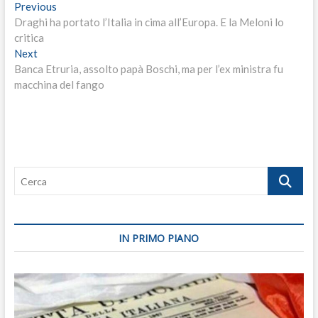
Navigazione
Previous
Previous
post:
Draghi ha portato l’Italia in cima all’Europa. E la Meloni lo
articoli
critica
Next
Next
post:
Banca Etruria, assolto papà Boschi, ma per l’ex ministra fu
macchina del fango
Cerca
IN PRIMO PIANO