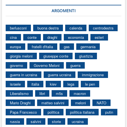
ARGOMENTI
berlusconi
buona destra
calenda
centrodestra
cina
conte
draghi
economia
esteri
europa
fratelli d'italia
gas
germania
giorgia meloni
giuseppe conte
giustizia
governo
Governo Meloni
guerra
guerra in ucraina
guerra ucraina
immigrazione
israele
italia
kiev
lega
le pen
Liberalismo
libri
m5s
macron
Mario Draghi
matteo salvini
meloni
NATO
Papa Francesco
politica
politica italiana
putin
russia
salvini
storie
ucraina