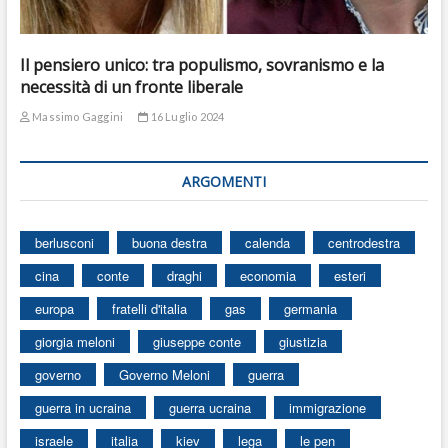
Il pensiero unico: tra populismo, sovranismo e la
necessità di un fronte liberale
Massimo Gaggini
16 Luglio 2024
ARGOMENTI
berlusconi
buona destra
calenda
centrodestra
cina
conte
draghi
economia
esteri
europa
fratelli d'italia
gas
germania
giorgia meloni
giuseppe conte
giustizia
governo
Governo Meloni
guerra
guerra in ucraina
guerra ucraina
immigrazione
israele
italia
kiev
lega
le pen