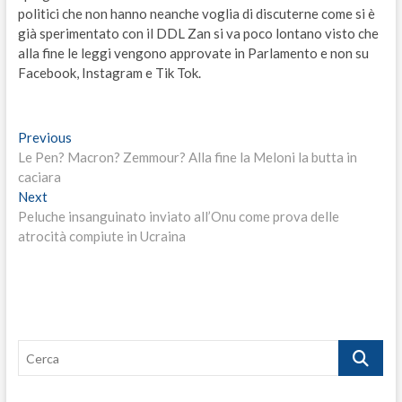
politici che non hanno neanche voglia di discuterne come si è
già sperimentato con il DDL Zan si va poco lontano visto che
alla fine le leggi vengono approvate in Parlamento e non su
Facebook, Instagram e Tik Tok.
Navigazione
Previous
Previous
post:
Le Pen? Macron? Zemmour? Alla fine la Meloni la butta in
articoli
caciara
Next
Next
post:
Peluche insanguinato inviato all’Onu come prova delle
atrocità compiute in Ucraina
Cerca