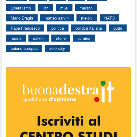
Liberalismo
libri
m5s
macron
Mario Draghi
matteo salvini
meloni
NATO
Papa Francesco
politica
politica italiana
putin
russia
salvini
storie
ucraina
unione europea
zelensky