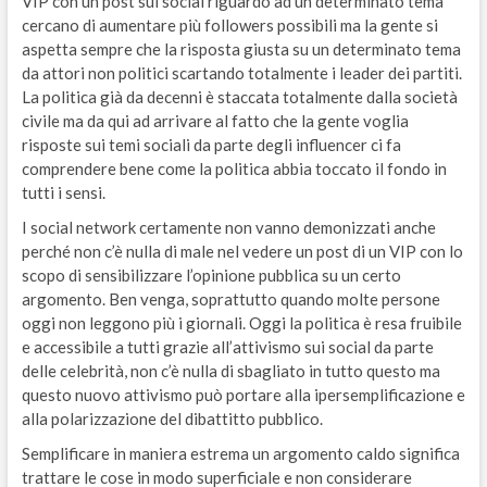
VIP con un post sui social riguardo ad un determinato tema
cercano di aumentare più followers possibili ma la gente si
aspetta sempre che la risposta giusta su un determinato tema
da attori non politici scartando totalmente i leader dei partiti.
La politica già da decenni è staccata totalmente dalla società
civile ma da qui ad arrivare al fatto che la gente voglia
risposte sui temi sociali da parte degli influencer ci fa
comprendere bene come la politica abbia toccato il fondo in
tutti i sensi.
I social network certamente non vanno demonizzati anche
perché non c’è nulla di male nel vedere un post di un VIP con lo
scopo di sensibilizzare l’opinione pubblica su un certo
argomento. Ben venga, soprattutto quando molte persone
oggi non leggono più i giornali. Oggi la politica è resa fruibile
e accessibile a tutti grazie all’attivismo sui social da parte
delle celebrità, non c’è nulla di sbagliato in tutto questo ma
questo nuovo attivismo può portare alla ipersemplificazione e
alla polarizzazione del dibattitto pubblico.
Semplificare in maniera estrema un argomento caldo significa
trattare le cose in modo superficiale e non considerare