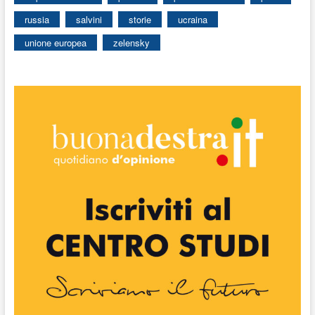
russia
salvini
storie
ucraina
unione europea
zelensky