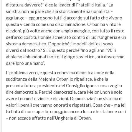
dittatura davvero?” dice la leader di Fratelli d’Italia. “La
sinistra non mi pare che sia storicamente nazionalista –
aggiunge – eppure sono tutti d’accordo sul fatto che vivono
questa vicenda come una discriminazione. Orban ha vinto le
elezioni, più volte anche con ampio margine, con tutto il resto
dell’arco costituzionale schierato contro di lui: l’Ungheria è un
sistema democratico. Dopodiché, i modelli dell’est sono
diversi dal nostro? Sì. E questo perché fino agli anni ’90 li
abbiamo abbandonati sotto il giogo sovietico, ora dovremmo
dare loro una mano”.
Il problema vero, e questa ennesima dimostrazione della
sudditanza della Meloni a Orban lo ribadisce, è che la
presunta futura presidente del Consiglio ignora cosa voglia
dire democrazia. Perché democrazia, cara Meloni, non è solo
avere i numeri e vincere elezioni. Democrazia è un sistema di
valori liberali che vanno onorati e rispettati. Cosa che – ma lei
fa finta di non saperlo, o peggio ancora lo sa e le sta bene così
– non accade affatto nell’Ungheria di Orban.