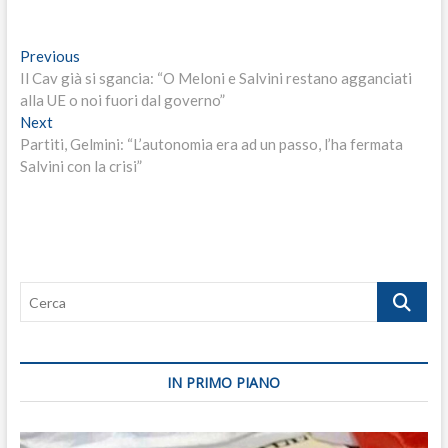
Navigazione
Previous
Previous
post:
Il Cav già si sgancia: “O Meloni e Salvini restano agganciati
articoli
alla UE o noi fuori dal governo”
Next
Next
post:
Partiti, Gelmini: “L’autonomia era ad un passo, l’ha fermata
Salvini con la crisi”
Cerca
IN PRIMO PIANO