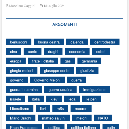
Massimo Gaggini
16 Luglio 2024
ARGOMENTI
berlusconi
buona destra
calenda
centrodestra
cina
conte
draghi
economia
esteri
europa
fratelli d'italia
gas
germania
giorgia meloni
giuseppe conte
giustizia
governo
Governo Meloni
guerra
guerra in ucraina
guerra ucraina
immigrazione
israele
italia
kiev
lega
le pen
Liberalismo
libri
m5s
macron
Mario Draghi
matteo salvini
meloni
NATO
Papa Francesco
politica
politica italiana
putin