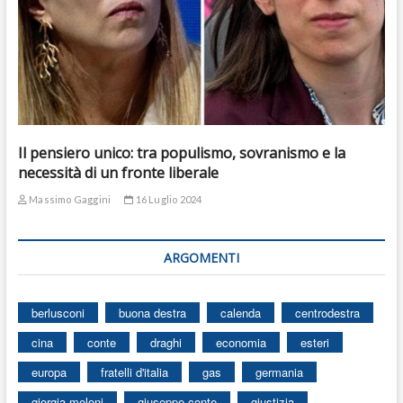
Il pensiero unico: tra populismo, sovranismo e la
necessità di un fronte liberale
Massimo Gaggini
16 Luglio 2024
ARGOMENTI
berlusconi
buona destra
calenda
centrodestra
cina
conte
draghi
economia
esteri
europa
fratelli d'italia
gas
germania
giorgia meloni
giuseppe conte
giustizia