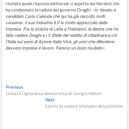
rivelato quale risposta elettorale si aspetta dal Nordest che
«In Veneto è
ha condannato la caduta del governo Draghi:
candidato Carlo Calenda che qui ha già raccolto molti
consensi. Il suo Industria 4.0 fu molto apprezzato dalle
imprese. Fra la sinistra di Letta e Fratoianni, la destra che ha
fatto cadere Draghi e i 5 Stelle del reddito di cittadinanza c’è
l’Italia sul serio di Azione-Italia Viva, gli unici che difendono
davvero imprese e lavoro. Faremo un buon risultato».
Navigazione
Previous
Previous
post:
Orban e l’ignoranza democratica di Giorgia Meloni
articoli
Next
Next
post:
Salvini da sempre infatuato del putinismo