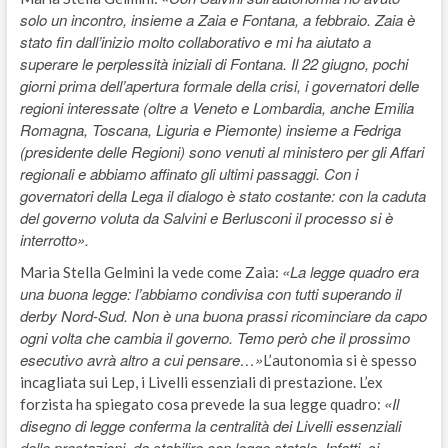
solo un incontro, insieme a Zaia e Fontana, a febbraio. Zaia è
stato fin dall’inizio molto collaborativo e mi ha aiutato a
superare le perplessità iniziali di Fontana. Il 22 giugno, pochi
giorni prima dell’apertura formale della crisi, i governatori delle
regioni interessate (oltre a Veneto e Lombardia, anche Emilia
Romagna, Toscana, Liguria e Piemonte) insieme a Fedriga
(presidente delle Regioni) sono venuti al ministero per gli Affari
regionali e abbiamo affinato gli ultimi passaggi. Con i
governatori della Lega il dialogo è stato costante: con la caduta
del governo voluta da Salvini e Berlusconi il processo si è
interrotto».
«La legge quadro era
Maria Stella Gelmini la vede come Zaia:
una buona legge: l’abbiamo condivisa con tutti superando il
derby Nord-Sud. Non è una buona prassi ricominciare da capo
ogni volta che cambia il governo. Temo però che il prossimo
esecutivo avrà altro a cui pensare…»
L’autonomia si è spesso
incagliata sui Lep, i Livelli essenziali di prestazione. L’ex
«Il
forzista ha spiegato cosa prevede la sua legge quadro:
disegno di legge conferma la centralità dei Livelli essenziali
delle prestazioni, da stabilire con legge statale. Infatti, si