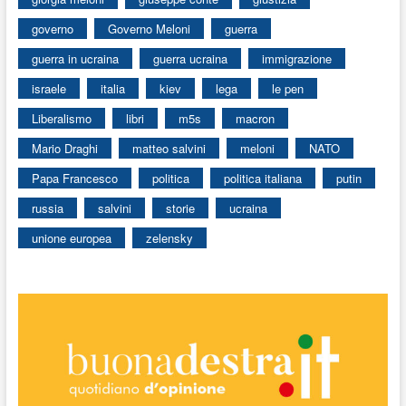
governo
Governo Meloni
guerra
guerra in ucraina
guerra ucraina
immigrazione
israele
italia
kiev
lega
le pen
Liberalismo
libri
m5s
macron
Mario Draghi
matteo salvini
meloni
NATO
Papa Francesco
politica
politica italiana
putin
russia
salvini
storie
ucraina
unione europea
zelensky