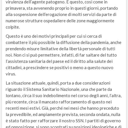
virulenza dell’agente patogeno. E questo, così come in
primavera, sta avvenendo proprio in questi giorni, portando
alla sospensione dell’erogazione di molti servizi da parte di
numerose strutture ospedaliere delle zone maggiormente
colpite.
Questo è uno dei motivi principali per cui si cerca di
combattere il più possibile la diffusione della pandemia, anche
prendendo misure limitative della libertà personale di tutti
noi. Non ci si può permettere, infatti, di far saltare del tutto
l’assistenza sanitaria del paese ed il diritto alla salute dei
cittadini, a prescindere se positivi o meno a questo nuovo
virus.
La situazione attuale, quindi, porta a due considerazioni
riguardo il Sistema Sanitario Nazionale, una che parte da
lontano, circa il suo indebolimento nel corso degli anni, l’altra,
più recente, circa il mancato rafforzamento di questo nei
recenti mesi estivi. Già, perché nei mesi che hanno preceduto
la prevedibile, ed ampiamente prevista, seconda ondata, nulla
è stato fatto per rafforzare il nostro SSN. I partiti di governo
ed opposizione, si sono scontrati su posizioni ideologiche e di