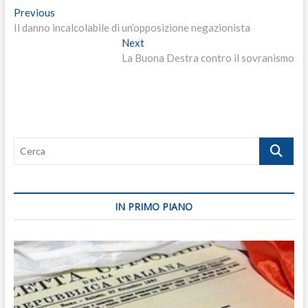
Navigazione
Previous
Previous
post:
Il danno incalcolabile di un’opposizione negazionista
articoli
Next
Next
post:
La Buona Destra contro il sovranismo
Cerca
IN PRIMO PIANO