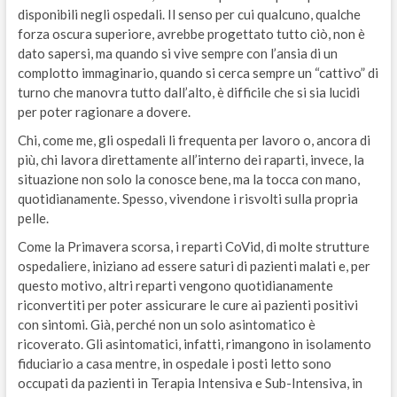
disponibili negli ospedali. Il senso per cui qualcuno, qualche
forza oscura superiore, avrebbe progettato tutto ciò, non è
dato sapersi, ma quando si vive sempre con l’ansia di un
complotto immaginario, quando si cerca sempre un “cattivo” di
turno che manovra tutto dall’alto, è difficile che si sia lucidi
per poter ragionare a dovere.
Chi, come me, gli ospedali li frequenta per lavoro o, ancora di
più, chi lavora direttamente all’interno dei raparti, invece, la
situazione non solo la conosce bene, ma la tocca con mano,
quotidianamente. Spesso, vivendone i risvolti sulla propria
pelle.
Come la Primavera scorsa, i reparti CoVid, di molte strutture
ospedaliere, iniziano ad essere saturi di pazienti malati e, per
questo motivo, altri reparti vengono quotidianamente
riconvertiti per poter assicurare le cure ai pazienti positivi
con sintomi. Già, perché non un solo asintomatico è
ricoverato. Gli asintomatici, infatti, rimangono in isolamento
fiduciario a casa mentre, in ospedale i posti letto sono
occupati da pazienti in Terapia Intensiva e Sub-Intensiva, in