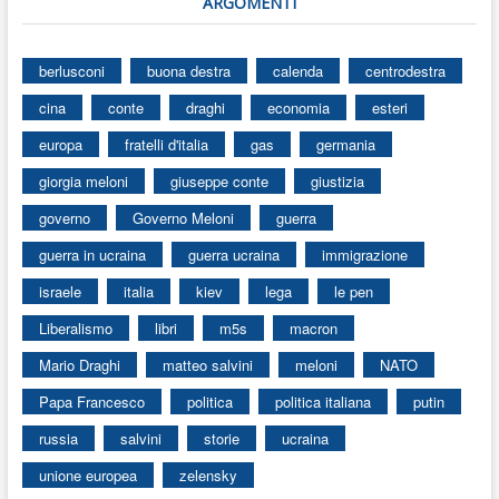
ARGOMENTI
berlusconi
buona destra
calenda
centrodestra
cina
conte
draghi
economia
esteri
europa
fratelli d'italia
gas
germania
giorgia meloni
giuseppe conte
giustizia
governo
Governo Meloni
guerra
guerra in ucraina
guerra ucraina
immigrazione
israele
italia
kiev
lega
le pen
Liberalismo
libri
m5s
macron
Mario Draghi
matteo salvini
meloni
NATO
Papa Francesco
politica
politica italiana
putin
russia
salvini
storie
ucraina
unione europea
zelensky