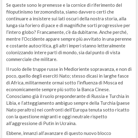
Se queste sono le premesse e la cornice di riferimento del
filoputinismo terzomondista, siamo davvero certi che
continuare a insistere sui lati oscuri della nostra storia, alla
lunga sia foriero di pace e di magnifiche sorti progressive per
l’intero globo? Francamente, c’è da dubitarne. Anche perché,
mentre l’Occidente appare sempre più avvitato in una perenne
e costante autocritica, gli altri imperi stanno letteralmente
colonizzando intere parti di mondo, sia dal punto di vista
commerciale che militare.
Il ruolo delle truppe russe in Medioriente sopravanza, e non di
poco, quello degli eserciti Nato; stesso dicasi in larghe fasce
di Africa, militarmente ormai sotto l’influenza di Mosca ed
economicamente sempre più sotto la Banca Cinese.
Conosciamo già il ruolo preponderante di Russia e Turchia in
Libia, e l’atteggiamento ambiguo sempre della Turchia (paese
Nato peraltro) nei confronti dell’Europa tenuta sotto ricatto
con la questione migranti e oggi neutrale rispetto
all’aggressione di Putin in Ucraina.
Ebbene, innanzi all’avanzare di questo nuovo blocco