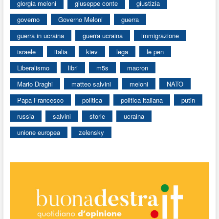
giorgia meloni
giuseppe conte
giustizia
governo
Governo Meloni
guerra
guerra in ucraina
guerra ucraina
immigrazione
israele
italia
kiev
lega
le pen
Liberalismo
libri
m5s
macron
Mario Draghi
matteo salvini
meloni
NATO
Papa Francesco
politica
politica italiana
putin
russia
salvini
storie
ucraina
unione europea
zelensky