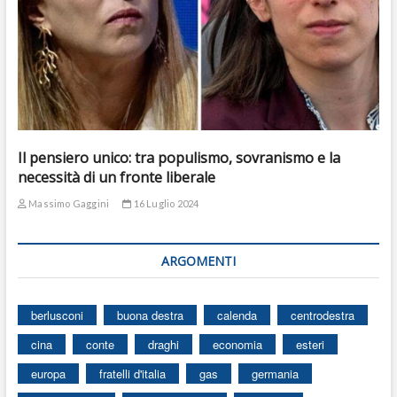
Il pensiero unico: tra populismo, sovranismo e la
necessità di un fronte liberale
Massimo Gaggini
16 Luglio 2024
ARGOMENTI
berlusconi
buona destra
calenda
centrodestra
cina
conte
draghi
economia
esteri
europa
fratelli d'italia
gas
germania