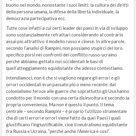
buono nel mondo, nonostante i suoi limiti: la cultura dei diritti
della persona umana, la difesa della libertà individuale, la
democrazia partecipativa ecc.
Tutte cose infatti a cui certi leader dei paesi in via di sviluppo
sono sostanzialmente refrattari considerando al contrario
assai più attrattivo il modello russo e cinese. In altre parole,
secondo l’analisi di Rampini, non possiamo stupirci del loro
specifico porsi nei confronti del conflitto russo-ucraino
perché abbiamo gettato noi occidentali le basi di
quell’atteggiamento equidistante che adesso contestiamo.
Intendiamoci, non è che si vogliono negare gli errori e gli
orrori occidentali in un passato più o meno recente: dal
colonialismo feroce alle guerre che soprattutto gli Usa hanno
condotto per il mondo con una certa disinvoltura e secondo la
propria convenienza. Ma non è questo il punto. Il tema
centrale – secondo Rampini – è proprio l’utilizzo strumentale
che di certi errori e orrori viene fatto da quei Paesi i quali
giustificano l’ingiustificabile, cioè il neutralismo equidistante
fra Russia e Ucraina, “perché anche l’America è così”.