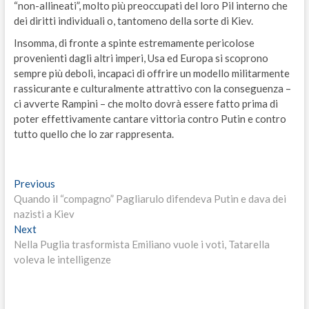
“non-allineati”, molto più preoccupati del loro Pil interno che
dei diritti individuali o, tantomeno della sorte di Kiev.
Insomma, di fronte a spinte estremamente pericolose
provenienti dagli altri imperi, Usa ed Europa si scoprono
sempre più deboli, incapaci di offrire un modello militarmente
rassicurante e culturalmente attrattivo con la conseguenza –
ci avverte Rampini – che molto dovrà essere fatto prima di
poter effettivamente cantare vittoria contro Putin e contro
tutto quello che lo zar rappresenta.
Navigazione
Previous
Previous
post:
Quando il “compagno” Pagliarulo difendeva Putin e dava dei
articoli
nazisti a Kiev
Next
Next
post:
Nella Puglia trasformista Emiliano vuole i voti, Tatarella
voleva le intelligenze