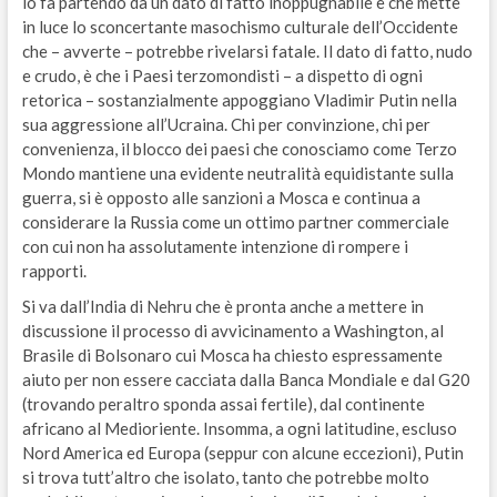
lo fa partendo da un dato di fatto inoppugnabile e che mette
in luce lo sconcertante masochismo culturale dell’Occidente
che – avverte – potrebbe rivelarsi fatale. Il dato di fatto, nudo
e crudo, è che i Paesi terzomondisti – a dispetto di ogni
retorica – sostanzialmente appoggiano Vladimir Putin nella
sua aggressione all’Ucraina. Chi per convinzione, chi per
convenienza, il blocco dei paesi che conosciamo come Terzo
Mondo mantiene una evidente neutralità equidistante sulla
guerra, si è opposto alle sanzioni a Mosca e continua a
considerare la Russia come un ottimo partner commerciale
con cui non ha assolutamente intenzione di rompere i
rapporti.
Si va dall’India di Nehru che è pronta anche a mettere in
discussione il processo di avvicinamento a Washington, al
Brasile di Bolsonaro cui Mosca ha chiesto espressamente
aiuto per non essere cacciata dalla Banca Mondiale e dal G20
(trovando peraltro sponda assai fertile), dal continente
africano al Medioriente. Insomma, a ogni latitudine, escluso
Nord America ed Europa (seppur con alcune eccezioni), Putin
si trova tutt’altro che isolato, tanto che potrebbe molto