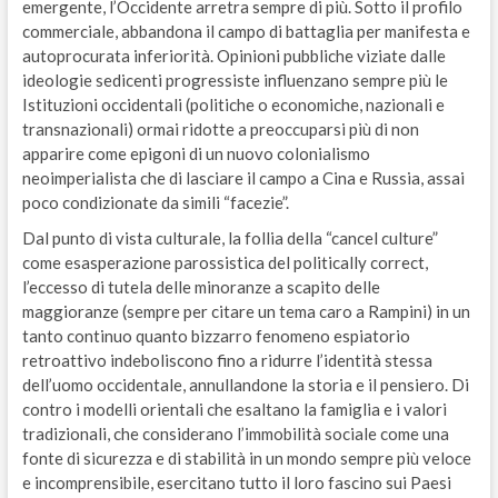
emergente, l’Occidente arretra sempre di più. Sotto il profilo
commerciale, abbandona il campo di battaglia per manifesta e
autoprocurata inferiorità. Opinioni pubbliche viziate dalle
ideologie sedicenti progressiste influenzano sempre più le
Istituzioni occidentali (politiche o economiche, nazionali e
transnazionali) ormai ridotte a preoccuparsi più di non
apparire come epigoni di un nuovo colonialismo
neoimperialista che di lasciare il campo a Cina e Russia, assai
poco condizionate da simili “facezie”.
Dal punto di vista culturale, la follia della “cancel culture”
come esasperazione parossistica del politically correct,
l’eccesso di tutela delle minoranze a scapito delle
maggioranze (sempre per citare un tema caro a Rampini) in un
tanto continuo quanto bizzarro fenomeno espiatorio
retroattivo indeboliscono fino a ridurre l’identità stessa
dell’uomo occidentale, annullandone la storia e il pensiero. Di
contro i modelli orientali che esaltano la famiglia e i valori
tradizionali, che considerano l’immobilità sociale come una
fonte di sicurezza e di stabilità in un mondo sempre più veloce
e incomprensibile, esercitano tutto il loro fascino sui Paesi