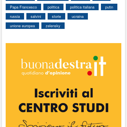
Papa Francesco
politica
politica italiana
putin
russia
salvini
storie
ucraina
unione europea
zelensky