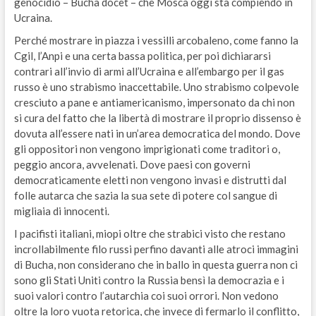
genocidio – Bucha docet – che Mosca oggi sta compiendo in
Ucraina.
Perché mostrare in piazza i vessilli arcobaleno, come fanno la
Cgil, l’Anpi e una certa bassa politica, per poi dichiararsi
contrari all’invio di armi all’Ucraina e all’embargo per il gas
russo è uno strabismo inaccettabile. Uno strabismo colpevole
cresciuto a pane e antiamericanismo, impersonato da chi non
si cura del fatto che la libertà di mostrare il proprio dissenso è
dovuta all’essere nati in un’area democratica del mondo. Dove
gli oppositori non vengono imprigionati come traditori o,
peggio ancora, avvelenati. Dove paesi con governi
democraticamente eletti non vengono invasi e distrutti dal
folle autarca che sazia la sua sete di potere col sangue di
migliaia di innocenti.
I pacifisti italiani, miopi oltre che strabici visto che restano
incrollabilmente filo russi perfino davanti alle atroci immagini
di Bucha, non considerano che in ballo in questa guerra non ci
sono gli Stati Uniti contro la Russia bensì la democrazia e i
suoi valori contro l’autarchia coi suoi orrori. Non vedono
oltre la loro vuota retorica, che invece di fermarlo il conflitto,