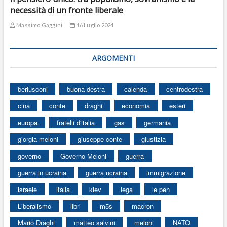
necessità di un fronte liberale
Massimo Gaggini
16 Luglio 2024
ARGOMENTI
berlusconi
buona destra
calenda
centrodestra
cina
conte
draghi
economia
esteri
europa
fratelli d'italia
gas
germania
giorgia meloni
giuseppe conte
giustizia
governo
Governo Meloni
guerra
guerra in ucraina
guerra ucraina
immigrazione
israele
italia
kiev
lega
le pen
Liberalismo
libri
m5s
macron
Mario Draghi
matteo salvini
meloni
NATO