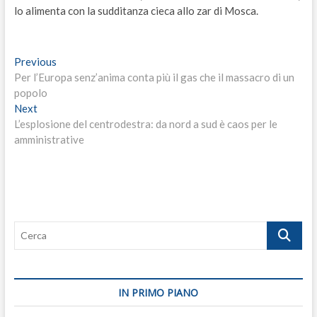
lo alimenta con la sudditanza cieca allo zar di Mosca.
Navigazione
Previous
Previous
post:
Per l’Europa senz’anima conta più il gas che il massacro di un
articoli
popolo
Next
Next
post:
L’esplosione del centrodestra: da nord a sud è caos per le
amministrative
Cerca
IN PRIMO PIANO