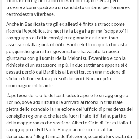
infuriare un big del calibro di Antonio Tajani, senza però
trovare alcuna quadra su un candidato unitario per l’ormai ex
centrodestra viterbese.
Anche in Basilicata tra gli ex alleati è finita a stracci: come
ricorda Repubblica, tre mesi fa la Lega ha prima “scippato” il
capogruppo di Fdi in consiglio regionale e ritirato i suoi
assessori dalla giunta di Vito Bardi, eletto in quota forzista;
poi, quindici giorni fa il governatore ha varato la nuova
giunta ma con gli uomini della Meloni sull’Aventino e con la
richiesta di un assessore in più. In due settimane appena si è
passati perciò dal Bardi bis al Bardi ter, con una mozione di
sfiducia infine evitata per soli due voti. Non proprio
un’immagine edificante.
L’apoteosi del crollo del centrodestra però lo si raggiunge a
Torino, dove addirittura si è arrivati ai ricorsi in tribunale:
pietra dello scandalo la rielezione dell’ufficio di presidenza del
consiglio regionale, che lascia fuori Fratelli d’Italia, partito
della maggioranza che sostiene Alberto Cirio di Forza Italia. Il
capogruppo di FdI Paolo Bongioanni è ricorso al Tar
denunciando l’illegittimità dell’elezione, secondo lui viziata da