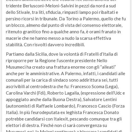
tridente Berlusconi-Meloni-Salvini in pezzi da nord a sud
dello Stivale, tra liti, sfiducia, rimpasti lampo poi ribaltati e
persino ricorsi in tribunale. Da Torino a Palermo, quello che fu
un blocco, almeno dal punto di vista del consenso elettorale,
ritenuto granitico fino a qualche anno fa, è orami franato in
macerie che ne hanno messo a nudo la scarsa effettiva
stabilità. Con risvolti davvero incredibili.
Partiamo dalla Sicilia, dove la volontà di Fratelli d’Italia di
riproporre per la Regione l’uscente presidente Nello
Musumeci ha creato una frattura enorme con gli “alleati”
anche per le amministrative. A Palermo, infatti, i candidati alle
comunali per la carica di sindaco sono addirittura sei, tutti
ascrivibili al centrodestra che fu: Francesco Scoma (Lega),
Carolina Varchi (Fdi), Roberto Lagalla, (espressione dell’Udc e
appoggiato anche dalla Buona Destra), Salvatore Lentini
(autonomisti di Raffaele Lombardo), Francesco Cascio (Forza
Italia). In più l’eurodeputata ex leghista Francesca Donato
potrebbe candidarsi con Italexit, pescando comunque tra gli
elettori di destra. Finchè non ci sarà convergenza su
Musumeci, poi, la Meloni continuerà a bloccare i candidati di