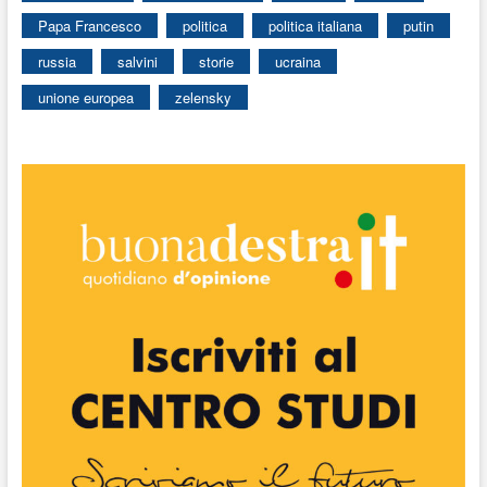
Papa Francesco
politica
politica italiana
putin
russia
salvini
storie
ucraina
unione europea
zelensky