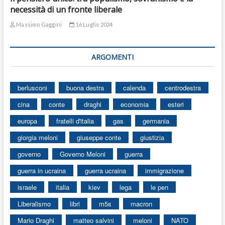
necessità di un fronte liberale
Massimo Gaggini
16 Luglio 2024
ARGOMENTI
berlusconi
buona destra
calenda
centrodestra
cina
conte
draghi
economia
esteri
europa
fratelli d'italia
gas
germania
giorgia meloni
giuseppe conte
giustizia
governo
Governo Meloni
guerra
guerra in ucraina
guerra ucraina
immigrazione
israele
italia
kiev
lega
le pen
Liberalismo
libri
m5s
macron
Mario Draghi
matteo salvini
meloni
NATO