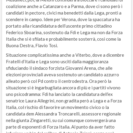
coalizione anche a Catanzaro e a Parma, dove ci sono però i
candidati in pectore, civici ma benedetti dalla Lega, pronti a
scendere in campo. Idem per Verona, dove la spaccatura ha
portato alla ricandidatura dell’uscente primo cittadino
Federico Sboarina, sostenuto da Fdi e Lega ma non da Forza
Italia che si è sfilata e probabilmente sosterrà, così come la
Buona Destra, Flavio Tosi.
Situazione complicatissima anche a Viterbo, dove a dicembre
Fratelli d’Italia e Lega sono usciti dalla maggioranza
sfiduciando il sindaco forzista Giovanni Arena, che alle
elezioni provinciali aveva sostenuto un candidato azzurro
alleato però col Pd contro il centrodestra. Ora però la
situazione si è ingarbugliata ancora di più e i partiti vivono
uno psicodramma: Fdi ha lanciato la candidatura dell’ex
senatrice Laura Allegrini, non gradita però a Lega e a Forza
Italia, col rischio di favorire un movimento civico o la
candidata dem Alessandra Troncarelli, assessore regionale
nella giunta Zingaretti, su cui comunque convergerà una
parte di esponenti di Forza Italia. Al punto da aver fatto