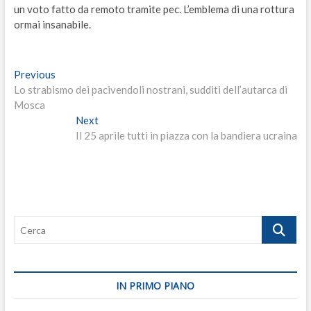
un voto fatto da remoto tramite pec. L’emblema di una rottura
ormai insanabile.
Navigazione
Previous
Previous
post:
Lo strabismo dei pacivendoli nostrani, sudditi dell’autarca di
articoli
Mosca
Next
Next
post:
Il 25 aprile tutti in piazza con la bandiera ucraina
Cerca
IN PRIMO PIANO