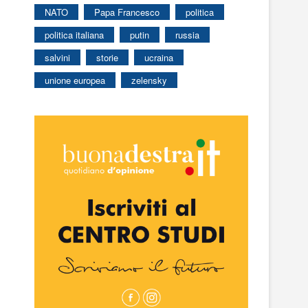
NATO
Papa Francesco
politica
politica italiana
putin
russia
salvini
storie
ucraina
unione europea
zelensky