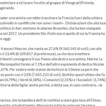
minciare a strizzare l’occhio al gruppo di Visegrad (Polonia,
sagerando.
leader sovranista vorrebbe trascinare la Francia fuori dalla schiera
involto in conflitti che non sono i nostri».
Dichiarazioni che alla luce
in fieri,
politico
mettono in allarme Bruxelles, che ha ben stampate
a nel 2017. Un presidente filo-Putin non è quello di cui la Francia ha
no oggi.
i francesi Macron, che vanta un 27,6% (9.560.545 di voti), con alle
on il 23,4% (8.109.857 di preferenze), sa che dovrà mettere
rimenti consegnerà il suo Paese alla destra sovranista. Marine Le
 (Reconquête) fermo al 7,1% e dell’altro esponente di destra Nicolas
,07%. Per sedere nelle stanze dei bottoni la 53enne sa però che
rzo posto con il 22% (7.605.225 di voti). Bottino quest’ultimo che fa
i (4,79%), i Verdi (4,58%), i Comunisti (2,31%) e i Socialisti (1,74%)
«la
ttoria della figlia: anche perché, a detta sua, in caso contrario,
prese, che la bandiera dell’Ue continui a stare gloriosa all’Eliseo,
favorito al ballottaggio. Macron ha tutte le carte per farcela e