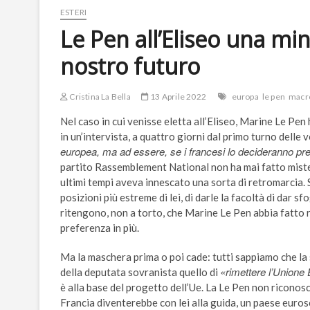
ESTERI
Le Pen all’Eliseo una mina
nostro futuro
Cristina La Bella
13 Aprile 2022
europa
le pen
macr
Nel caso in cui venisse eletta all’Eliseo, Marine Le Pe
in un’intervista, a quattro giorni dal primo turno delle 
europea, ma ad essere, se i francesi lo decideranno pr
partito Rassemblement National non ha mai fatto mister
ultimi tempi aveva innescato una sorta di retromarcia
posizioni più estreme di lei, di darle la facoltà di dar
ritengono, non a torto, che Marine Le Pen abbia fatto 
preferenza in più.
Ma la maschera prima o poi cade: tutti sappiamo che la s
«rimettere l’Unione
della deputata sovranista quello di
è alla base del progetto dell’Ue. La Le Pen non riconosce
Francia diventerebbe con lei alla guida, un paese euroscet