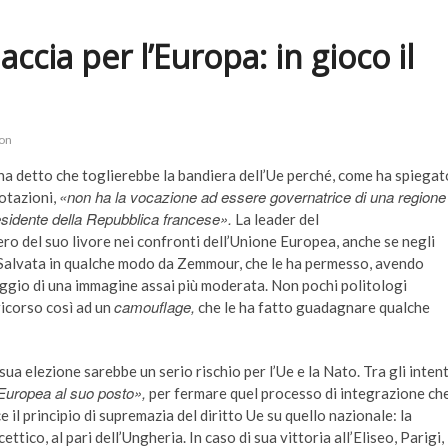
ccia per l’Europa: in gioco il
on
n ha detto che toglierebbe la bandiera dell’Ue perché, come ha spiegat
«non ha la vocazione ad essere governatrice di una regione
votazioni,
esidente della Repubblica francese».
La leader del
o del suo livore nei confronti dell’Unione Europea, anche se negli
. Salvata in qualche modo da Zemmour, che le ha permesso, avendo
 sfoggio di una immagine assai più moderata. Non pochi politologi
camouflage,
ricorso così ad un
che le ha fatto guadagnare qualche
ua elezione sarebbe un serio rischio per l’Ue e la Nato. Tra gli intent
 Europea al suo posto»,
per fermare quel processo di integrazione ch
 il principio di supremazia del diritto Ue su quello nazionale: la
tico, al pari dell’Ungheria. In caso di sua vittoria all’Eliseo, Parigi,