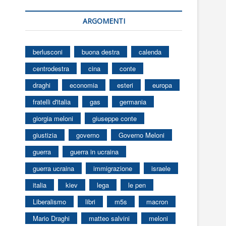
ARGOMENTI
berlusconi
buona destra
calenda
centrodestra
cina
conte
draghi
economia
esteri
europa
fratelli d'italia
gas
germania
giorgia meloni
giuseppe conte
giustizia
governo
Governo Meloni
guerra
guerra in ucraina
guerra ucraina
immigrazione
israele
italia
kiev
lega
le pen
Liberalismo
libri
m5s
macron
Mario Draghi
matteo salvini
meloni