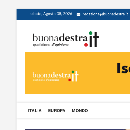
Skip
sabato, Agosto 08, 2026
redazione@buonadestra.it
to
content
Buona
QUOTIDIANO D
ITALIA
EUROPA
MONDO