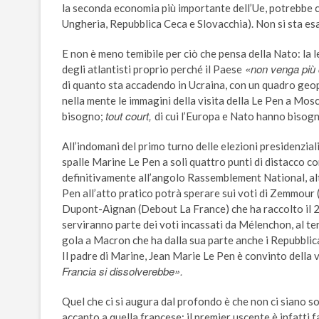
la seconda economia più importante dell’Ue, potrebbe co
Ungheria, Repubblica Ceca e Slovacchia). Non si sta e
E non è meno temibile per ciò che pensa della Nato: la 
«non venga più co
degli atlantisti proprio perché il Paese
di quanto sta accadendo in Ucraina, con un quadro geo
nella mente le immagini della visita della Le Pen a Mosc
tout court,
bisogno;
di cui l’Europa e Nato hanno bisog
All’indomani del primo turno delle elezioni presidenzial
spalle Marine Le Pen a soli quattro punti di distacco c
definitivamente all’angolo Rassemblement National, alt
Pen all’atto pratico potrà sperare sui voti di Zemmour
Dupont-Aignan (Debout La France) che ha raccolto il 2
serviranno parte dei voti incassati da Mélenchon, al te
gola a Macron che ha dalla sua parte anche i Repubblican
Il padre di Marine, Jean Marie Le Pen è convinto della vi
Francia si dissolverebbe».
Quel che ci si augura dal profondo è che non ci siano sor
accanto a quella francese: il premier uscente è infatti 