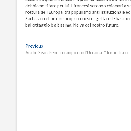
dobbiamo tifare per lui. I francesi saranno chiamati a sc
rottura dell’Europa; tra populismo anti istituzionale 
Sachs vorrebbe dire proprio questo: gettare le basi per 
ballottaggio è altissima. Ne va del nostro futuro.
Navigazione
Previous
Previous
post:
Anche Sean Penn in campo con l’Ucraina: “Torno lì a co
articoli