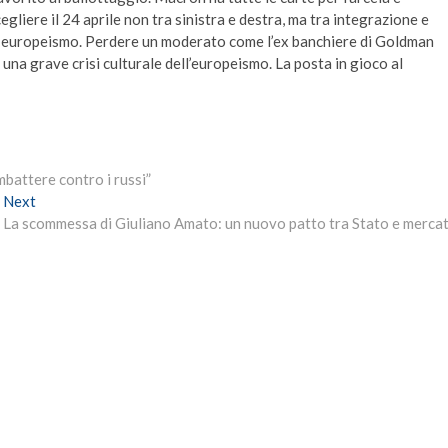
egliere il 24 aprile non tra sinistra e destra, ma tra integrazione e
ed europeismo. Perdere un moderato come l’ex banchiere di Goldman
una grave crisi culturale dell’europeismo. La posta in gioco al
mbattere contro i russi”
Next
Next
post:
La scommessa di Giuliano Amato: un nuovo patto tra Stato e merca