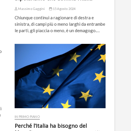
Massimo Gaggini
15 Agosto 2024
Chiunque continui a ragionare di destra e
sinistra, di campi più o meno larghi da entrambe
le parti, gli piaccia o meno, è un demagogo.…
o
i
e
IN PRIMO PIANO
Perché l’Italia ha bisogno del