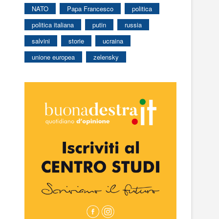
NATO
Papa Francesco
politica
politica italiana
putin
russia
salvini
storie
ucraina
unione europea
zelensky