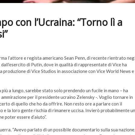
 con l’Ucraina: “Torno lì a
i”
rma l’attore e regista americano Sean Penn, di recente rientrato negl
dall’esercito di Putin, dove in qualità di rappresentate di Vice ha
una produzione di Vice Studios in associazione con Vice World News e
a più a lungo, sarebbe stato solo prendendo un fucile in mano – ha
ua ammirazione per il presidente ucraino Zelensky -. Voglio tornare in
erto di quello che ho da offrire. Non resto ore a parlare con il
o e la loro gente rischia di rimanere uccisa. Invierò probabilmente u
e poter essere d’aiuto”.
erra. “Avevo parlato di un possibile documentario sulla sua nazione