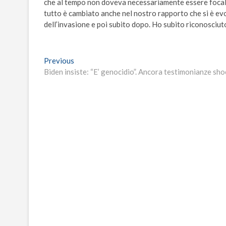
che al tempo non doveva necessariamente essere focali
tutto è cambiato anche nel nostro rapporto che si è evol
dell’invasione e poi subito dopo. Ho subito riconosciuto
Navigazione
Previous
Previous
post:
Biden insiste: “E’ genocidio”. Ancora testimonianze shoc
articoli