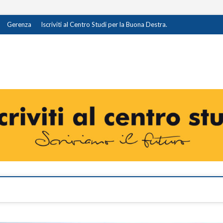
Gerenza
Iscriviti al Centro Studi per la Buona Destra.
destra.it
I OPINIONE