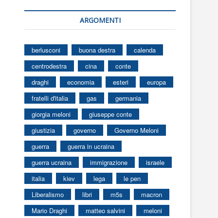
ARGOMENTI
berlusconi
buona destra
calenda
centrodestra
cina
conte
draghi
economia
esteri
europa
fratelli d'italia
gas
germania
giorgia meloni
giuseppe conte
giustizia
governo
Governo Meloni
guerra
guerra in ucraina
guerra ucraina
immigrazione
israele
italia
kiev
lega
le pen
Liberalismo
libri
m5s
macron
Mario Draghi
matteo salvini
meloni