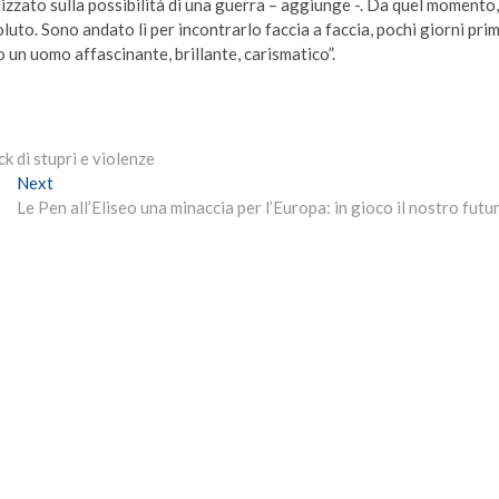
zzato sulla possibilità di una guerra – aggiunge -. Da quel momento,
uto. Sono andato lì per incontrarlo faccia a faccia, pochi giorni pri
 un uomo affascinante, brillante, carismatico”.
k di stupri e violenze
Next
Next
post:
Le Pen all’Eliseo una minaccia per l’Europa: in gioco il nostro futu