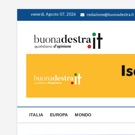
Skip
venerdì, Agosto 07, 2026
redazione@buonadestra.it
to
content
Buona
QUOTIDIANO D
ITALIA
EUROPA
MONDO