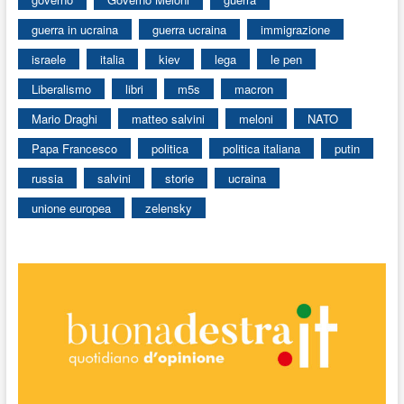
guerra in ucraina
guerra ucraina
immigrazione
israele
italia
kiev
lega
le pen
Liberalismo
libri
m5s
macron
Mario Draghi
matteo salvini
meloni
NATO
Papa Francesco
politica
politica italiana
putin
russia
salvini
storie
ucraina
unione europea
zelensky