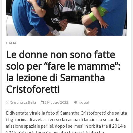
ITALIA
Le donne non sono fatte
solo per “fare le mamme”:
la lezione di Samantha
Cristoforetti
Cristina La Bella
2 Maggio 2022
social
È diventata virale la foto di Samantha Cristoforetti che saluta
i figli prima di avviarsi verso la rampa di lancio. La seconda
missione spaziale per lei, dopo i sei mesi in orbita tra il 2014 e
2015. Sui social non è mancato chi ha criticato che