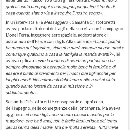
grati ai nostri compagni e compagne per gestire il fronte di
casa quando siamo via a inseguire il nostro sogno».
«Il Messaggero»,
In un’intervista a
Samanta Cristoforetti
aveva parlato di alcuni dettagli della sua vita con il compagno
Lionel Ferra, ingegnere aerospaziale, addestratore di
«Quanti post-it
astronauti dell’Esa, e con i figli. Alla domanda
ha messo sul frigorifero, visto che starà assente cinque mesi e
comunque qualcuno a casa la famiglia la manda avanti?»
, lei
«Ho la fortuna di avere un partner che ha
aveva replicato:
sempre dimostrato di cavarsela molto bene in famiglia e di
essere il punto di riferimento per i nostri due figli anche per
lunghi periodi. Noi astronauti dobbiamo molto a chi ci aiuta
quando siamo lontani da casa in missione o in
addestramento».
Samantha Cristoforetti è consapevole di ogni cosa,
dell’impegno, delle conseguenze della lontananza. Ma aveva
«I nostri figli sono ancora piccoli e anche per la
aggiunto:
maggiore, che ha 5 anni, non è facile farsi un’idea dei tempi
dell’assenza della madre. Ma c’è molta serenità. Tutto viene