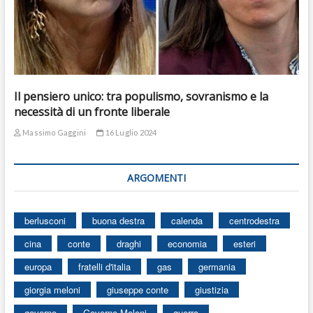
Il pensiero unico: tra populismo, sovranismo e la
necessità di un fronte liberale
Massimo Gaggini
16 Luglio 2024
ARGOMENTI
berlusconi
buona destra
calenda
centrodestra
cina
conte
draghi
economia
esteri
europa
fratelli d'italia
gas
germania
giorgia meloni
giuseppe conte
giustizia
governo
Governo Meloni
guerra