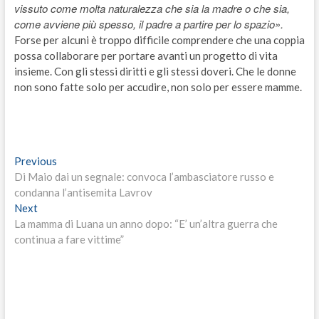
vissuto come molta naturalezza che sia la madre o che sia,
come avviene più spesso, il padre a partire per lo spazio».
Forse per alcuni è troppo difficile comprendere che una coppia
possa collaborare per portare avanti un progetto di vita
insieme. Con gli stessi diritti e gli stessi doveri. Che le donne
non sono fatte solo per accudire, non solo per essere mamme.
Navigazione
Previous
Previous
post:
Di Maio dai un segnale: convoca l’ambasciatore russo e
articoli
condanna l’antisemita Lavrov
Next
Next
post:
La mamma di Luana un anno dopo: “E’ un’altra guerra che
continua a fare vittime”