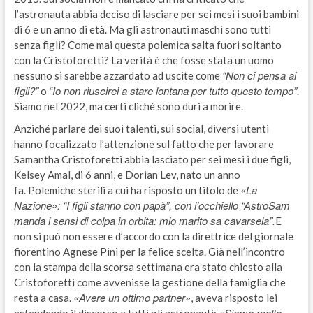
l’astronauta abbia deciso di lasciare per sei mesi i suoi bambini
di 6 e un anno di età. Ma gli astronauti maschi sono tutti
senza figli? Come mai questa polemica salta fuori soltanto
con la Cristoforetti? La verità è che fosse stata un uomo
“Non ci pensa ai
nessuno si sarebbe azzardato ad uscite come
figli?”
“Io non riuscirei a stare lontana per tutto questo tempo”
o
.
Siamo nel 2022, ma certi cliché sono duri a morire.
Anziché parlare dei suoi talenti, sui social, diversi utenti
hanno focalizzato l’attenzione sul fatto che per lavorare
Samantha Cristoforetti abbia lasciato per sei mesi i due figli,
Kelsey Amal, di 6 anni, e Dorian Lev, nato un anno
«La
fa. Polemiche sterili a cui ha risposto un titolo de
Nazione»: “I figli stanno con papà”, con l’occhiello “AstroSam
manda i sensi di colpa in orbita: mio marito sa cavarsela”.
E
non si può non essere d’accordo con la direttrice del giornale
fiorentino Agnese Pini per la felice scelta. Già nell’incontro
con la stampa della scorsa settimana era stato chiesto alla
Cristoforetti come avvenisse la gestione della famiglia che
«Avere un ottimo partner»
resta a casa.
, aveva risposto lei
«Siamo molto
estendendo il discorso a tutti gli astronauti: