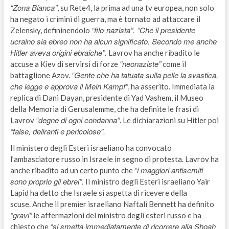
“Zona Bianca”
, su Rete4, la prima ad una tv europea, non solo
ha negato i crimini di guerra, ma è tornato ad attaccare il
“filo-nazista”. “Che il presidente
Zelensky, defininendolo
ucraino sia ebreo non ha alcun significato. Secondo me anche
Hitler aveva origini ebraiche”.
Lavrov ha anche ribadito le
“neonaziste”
accuse a Kiev di servirsi di forze
come il
“Gente che ha tatuata sulla pelle la svastica,
battaglione Azov.
che legge e approva il Mein Kampf”
, ha asserito. Immediata la
replica di Dani Dayan, presidente di Yad Vashem, il Museo
della Memoria di Gerusalemme, che ha definite le frasi di
“degne di ogni condanna”
Lavrov
. Le dichiarazioni su Hitler poi
“false, deliranti e pericolose”.
Il ministero degli Esteri israeliano ha convocato
l’ambasciatore russo in Israele in segno di protesta. Lavrov ha
“i maggiori antisemiti
anche ribadito ad un certo punto che
sono proprio gli ebrei”.
Il ministro degli Esteri israeliano Yair
Lapid ha detto che Israele si aspetta di ricevere della
scuse. Anche il premier israeliano Naftali Bennett ha definito
“gravi”
le affermazioni del ministro degli esteri russo e ha
“si smetta immediatamente di ricorrere alla Shoah
chiesto che