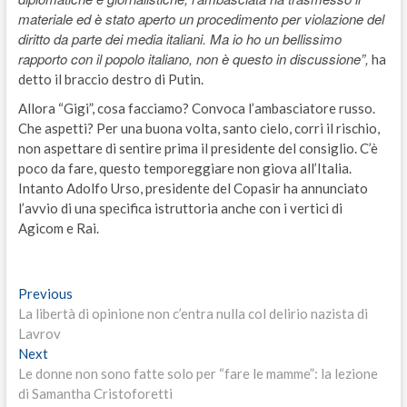
materiale ed è stato aperto un procedimento per violazione del
diritto da parte dei media italiani. Ma io ho un bellissimo
rapporto con il popolo italiano, non è questo in discussione”,
ha
detto il braccio destro di Putin.
Allora “Gigi”, cosa facciamo? Convoca l’ambasciatore russo.
Che aspetti? Per una buona volta, santo cielo, corri il rischio,
non aspettare di sentire prima il presidente del consiglio. C’è
poco da fare, questo temporeggiare non giova all’Italia.
Intanto Adolfo Urso, presidente del Copasir ha annunciato
l’avvio di una specifica istruttoria anche con i vertici di
Agicom e Rai.
Navigazione
Previous
Previous
post:
La libertà di opinione non c’entra nulla col delirio nazista di
articoli
Lavrov
Next
Next
post:
Le donne non sono fatte solo per “fare le mamme”: la lezione
di Samantha Cristoforetti