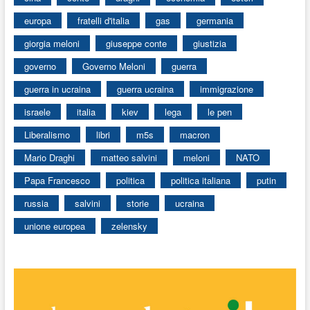
europa
fratelli d'italia
gas
germania
giorgia meloni
giuseppe conte
giustizia
governo
Governo Meloni
guerra
guerra in ucraina
guerra ucraina
immigrazione
israele
italia
kiev
lega
le pen
Liberalismo
libri
m5s
macron
Mario Draghi
matteo salvini
meloni
NATO
Papa Francesco
politica
politica italiana
putin
russia
salvini
storie
ucraina
unione europea
zelensky