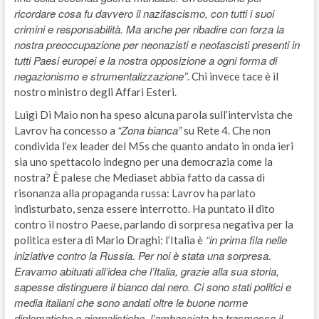
ricordare cosa fu davvero il nazifascismo, con tutti i suoi
crimini e responsabilità. Ma anche per ribadire con forza la
nostra preoccupazione per neonazisti e neofascisti presenti in
tutti Paesi europei e la nostra opposizione a ogni forma di
negazionismo e strumentalizzazione”
. Chi invece tace è il
nostro ministro degli Affari Esteri.
Luigi Di Maio non ha speso alcuna parola sull’intervista che
“Zona bianca”
Lavrov ha concesso a
su Rete 4. Che non
condivida l’ex leader del M5s che quanto andato in onda ieri
sia uno spettacolo indegno per una democrazia come la
nostra? È palese che Mediaset abbia fatto da cassa di
risonanza alla propaganda russa: Lavrov ha parlato
indisturbato, senza essere interrotto. Ha puntato il dito
contro il nostro Paese, parlando di sorpresa negativa per la
“in prima fila nelle
politica estera di Mario Draghi: l’Italia è
iniziative contro la Russia. Per noi è stata una sorpresa.
Eravamo abituati all’idea che l’Italia, grazie alla sua storia,
sapesse distinguere il bianco dal nero. Ci sono stati politici e
media italiani che sono andati oltre le buone norme
diplomatiche e giornalistiche, l’ambasciata ha trasmesso il