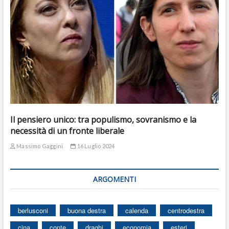
Il pensiero unico: tra populismo, sovranismo e la
necessità di un fronte liberale
Massimo Gaggini
16 Luglio 2024
ARGOMENTI
berlusconi
buona destra
calenda
centrodestra
cina
conte
draghi
economia
esteri