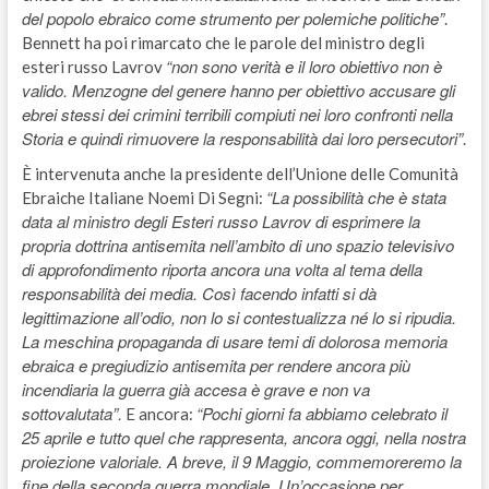
del popolo ebraico come strumento per polemiche politiche”
.
Bennett ha poi rimarcato che le parole del ministro degli
“non sono verità e il loro obiettivo non è
esteri russo Lavrov
valido. Menzogne del genere hanno per obiettivo accusare gli
ebrei stessi dei crimini terribili compiuti nei loro confronti nella
Storia e quindi rimuovere la responsabilità dai loro persecutori”
.
È intervenuta anche la presidente dell’Unione delle Comunità
“La possibilità che è stata
Ebraiche Italiane Noemi Di Segni:
data al ministro degli Esteri russo Lavrov di esprimere la
propria dottrina antisemita nell’ambito di uno spazio televisivo
di approfondimento riporta ancora una volta al tema della
responsabilità dei media. Così facendo infatti si dà
legittimazione all’odio, non lo si contestualizza né lo si ripudia.
La meschina propaganda di usare temi di dolorosa memoria
ebraica e pregiudizio antisemita per rendere ancora più
incendiaria la guerra già accesa è grave e non va
sottovalutata”.
“Pochi giorni fa abbiamo celebrato il
E ancora:
25 aprile e tutto quel che rappresenta, ancora oggi, nella nostra
proiezione valoriale. A breve, il 9 Maggio, commemoreremo la
fine della seconda guerra mondiale. Un’occasione per