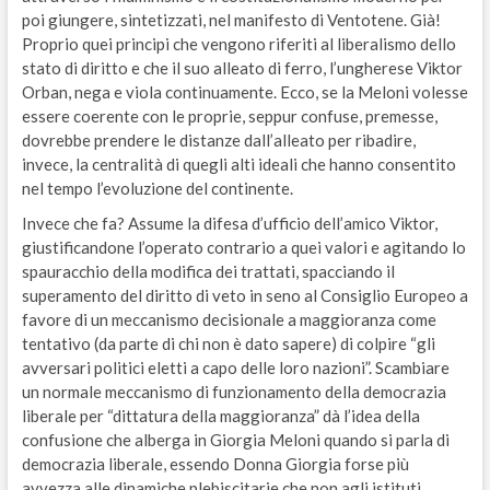
poi giungere, sintetizzati, nel manifesto di Ventotene. Già!
Proprio quei principi che vengono riferiti al liberalismo dello
stato di diritto e che il suo alleato di ferro, l’ungherese Viktor
Orban, nega e viola continuamente. Ecco, se la Meloni volesse
essere coerente con le proprie, seppur confuse, premesse,
dovrebbe prendere le distanze dall’alleato per ribadire,
invece, la centralità di quegli alti ideali che hanno consentito
nel tempo l’evoluzione del continente.
Invece che fa? Assume la difesa d’ufficio dell’amico Viktor,
giustificandone l’operato contrario a quei valori e agitando lo
spauracchio della modifica dei trattati, spacciando il
superamento del diritto di veto in seno al Consiglio Europeo a
favore di un meccanismo decisionale a maggioranza come
tentativo (da parte di chi non è dato sapere) di colpire “gli
avversari politici eletti a capo delle loro nazioni”. Scambiare
un normale meccanismo di funzionamento della democrazia
liberale per “dittatura della maggioranza” dà l’idea della
confusione che alberga in Giorgia Meloni quando si parla di
democrazia liberale, essendo Donna Giorgia forse più
avvezza alle dinamiche plebiscitarie che non agli istituti