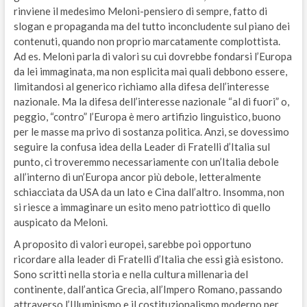
rinviene il medesimo Meloni-pensiero di sempre, fatto di
slogan e propaganda ma del tutto inconcludente sul piano dei
contenuti, quando non proprio marcatamente complottista.
Ad es. Meloni parla di valori su cui dovrebbe fondarsi l’Europa
da lei immaginata, ma non esplicita mai quali debbono essere,
limitandosi al generico richiamo alla difesa dell’interesse
nazionale. Ma la difesa dell’interesse nazionale “al di fuori” o,
peggio, “contro” l’Europa è mero artifizio linguistico, buono
per le masse ma privo di sostanza politica. Anzi, se dovessimo
seguire la confusa idea della Leader di Fratelli d’Italia sul
punto, ci troveremmo necessariamente con un’Italia debole
all’interno di un’Europa ancor più debole, letteralmente
schiacciata da USA da un lato e Cina dall’altro. Insomma, non
si riesce a immaginare un esito meno patriottico di quello
auspicato da Meloni.
A proposito di valori europei, sarebbe poi opportuno
ricordare alla leader di Fratelli d’Italia che essi già esistono.
Sono scritti nella storia e nella cultura millenaria del
continente, dall’antica Grecia, all’Impero Romano, passando
attraverso l’Illuminismo e il costituzionalismo moderno per