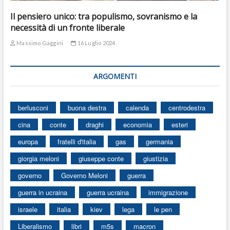
Il pensiero unico: tra populismo, sovranismo e la
necessità di un fronte liberale
Massimo Gaggini
16 Luglio 2024
ARGOMENTI
berlusconi
buona destra
calenda
centrodestra
cina
conte
draghi
economia
esteri
europa
fratelli d'italia
gas
germania
giorgia meloni
giuseppe conte
giustizia
governo
Governo Meloni
guerra
guerra in ucraina
guerra ucraina
immigrazione
israele
italia
kiev
lega
le pen
Liberalismo
libri
m5s
macron