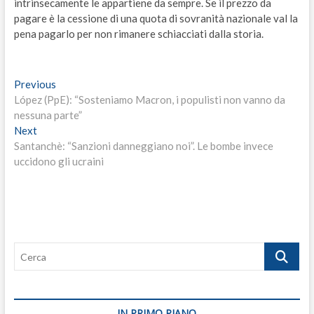
intrinsecamente le appartiene da sempre. Se il prezzo da
pagare è la cessione di una quota di sovranità nazionale val la
pena pagarlo per non rimanere schiacciati dalla storia.
Navigazione
Previous
Previous
post:
López (PpE): “Sosteniamo Macron, i populisti non vanno da
articoli
nessuna parte”
Next
Next
post:
Santanchè: “Sanzioni danneggiano noi”. Le bombe invece
uccidono gli ucraini
Cerca
IN PRIMO PIANO