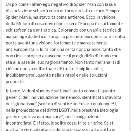
Un po’ come l’alter-ego negativo di Spider Man con la sua
dissociazione schizofrenica nel proprio lato oscuro. Sempre
Spider Man è, ma stavolta come antieroe. Ecco, la visione
della Meloni di cosa dovrebbe essere l’Europa è esattamente
schizofrenica e antieroica. Colorando con un’abile tecnica di
maquillage dialettico il proprio presunto europeismo, in realtà
porta avanti una visione fortemente e marcatamente
antieuropeista. E lo fa con una certa nonchalance, tanto che
non riesce proprio a nascondere il pregiudizio di fondo che
sta alla base del suo ragionamento. Non tanto nell’analisi di
ciò che non va nell’attuale UE (tutto è migliorabile,
indubbiamente), quanto nella sintesi e nelle soluzioni
proposte.
Intanto Meloni si muove sui binari tanto consueti quanto
generici dell’individuazione del nemico, identificato stavolta
nel “globalismo” (sembra di sentire un Fusaro qualunque!),
nella promozione dei diritti LGBT, nella presunta ideologia
green e (poteva mai mancare?) nell’immigrazione
incontrollata. Di fatto, le solite cose, trite e ritrite. Se si
gratta la vernice retorica del suo discorso, sotto sotto si