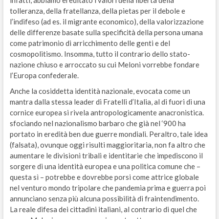
infatti, abbiamo ereditato i valori della libertà della
tolleranza, della fratellanza, della pietas per il debole e
l’indifeso (ad es. il migrante economico), della valorizzazione
delle differenze basate sulla specificità della persona umana
come patrimonio di arricchimento delle genti e del
cosmopolitismo. Insomma, tutto il contrario dello stato-
nazione chiuso e arroccato su cui Meloni vorrebbe fondare
l’Europa confederale.
Anche la cosiddetta identità nazionale, evocata come un
mantra dalla stessa leader di Fratelli d’Italia, al di fuori di una
cornice europea si rivela antropologicamente anacronistica.
sfociando nel nazionalismo barbaro che già nel ‘900 ha
portato in eredità ben due guerre mondiali. Peraltro, tale idea
(falsata), ovunque oggi risulti maggioritaria, non fa altro che
aumentare le divisioni tribali e identitarie che impediscono il
sorgere di una identità europea e una politica comune che –
questa sì – potrebbe e dovrebbe porsi come attrice globale
nel venturo mondo tripolare che pandemia prima e guerra poi
annunciano senza più alcuna possibilità di fraintendimento.
La reale difesa dei cittadini italiani, al contrario di quel che