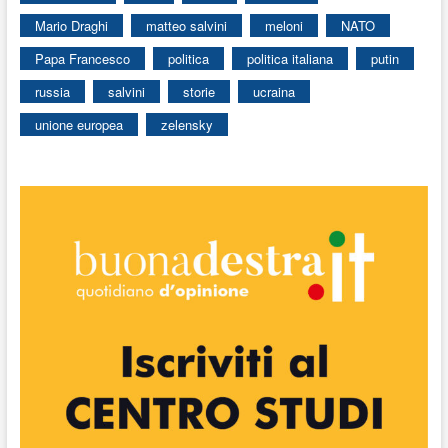
Mario Draghi
matteo salvini
meloni
NATO
Papa Francesco
politica
politica italiana
putin
russia
salvini
storie
ucraina
unione europea
zelensky