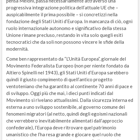
pensa Meloni, passa necessariamente attraverso una
progressiva integrazione politica dell’attuale UE che –
auspicabilmente il prima possibile – si concretizzi nella
fondazione degli Stati Uniti d’Europa. In mancanza di ciò, ogni
ruolo internazionale autonomo e significativo della stessa
Unione rimane precluso, restando in vita solo quegli esiti
tecnocratici che da soli non possono vincere le sfide della
modernità.
Come ben rappresentato da “L’Unità Europea”, giornale del
Movimento Federalista Europeo (non per niente fondato da
Altiero Spinelli nel 1943), gli Stati Uniti d’Europa sarebbero
quindi il giusto compimento di quell’antico progetto
ventoteniano che ha garantito al continente 70 anni di pace e
di sviluppo. Oggi più che mai, i dieci punti indicati dal
Movimento si rivelano attualissimi. Dalla sicurezza interna ed
esterna a uno sviluppo sostenibile, al governo comune dei
fenomeni migratori (al netto, quindi degli egoismi nazionali
che verrebbero inevitabilmente alimentati dall’approccio
confederale), l’Europa deve ritrovare quel patrimonio
umanistico che l’ha resa grande e giocare quel ruolo che