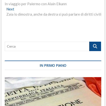
post:
In viaggio per Palermo con Alain Elkann
articoli
Next
Next
post:
Zaia lo dimostra, anche da destra si può parlare di diritti civili
Cerca
IN PRIMO PIANO