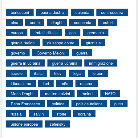
berlusconi
buona destra
calenda
centrodestra
cina
conte
draghi
economia
esteri
europa
fratelli d'italia
gas
germania
giorgia meloni
giuseppe conte
giustizia
governo
Governo Meloni
guerra
guerra in ucraina
guerra ucraina
immigrazione
israele
italia
kiev
lega
le pen
Liberalismo
libri
m5s
macron
Mario Draghi
matteo salvini
meloni
NATO
Papa Francesco
politica
politica italiana
putin
russia
salvini
storie
ucraina
unione europea
zelensky