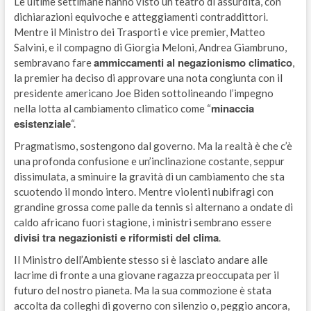
Le ultime settimane hanno visto un teatro di assurdità, con
dichiarazioni equivoche e atteggiamenti contraddittori.
Mentre il Ministro dei Trasporti e vice premier, Matteo
Salvini, e il compagno di Giorgia Meloni, Andrea Giambruno,
ammiccamenti al negazionismo climatico
sembravano fare
,
la premier ha deciso di approvare una nota congiunta con il
presidente americano Joe Biden sottolineando l’impegno
minaccia
nella lotta al cambiamento climatico come “
esistenziale
“.
Pragmatismo, sostengono dal governo. Ma la realtà è che c’è
una profonda confusione e un’inclinazione costante, seppur
dissimulata, a sminuire la gravità di un cambiamento che sta
scuotendo il mondo intero. Mentre violenti nubifragi con
grandine grossa come palle da tennis si alternano a ondate di
caldo africano fuori stagione, i ministri sembrano essere
divisi tra negazionisti e riformisti del clima
.
Il Ministro dell’Ambiente stesso si è lasciato andare alle
lacrime di fronte a una giovane ragazza preoccupata per il
futuro del nostro pianeta. Ma la sua commozione è stata
accolta da colleghi di governo con silenzio o, peggio ancora,