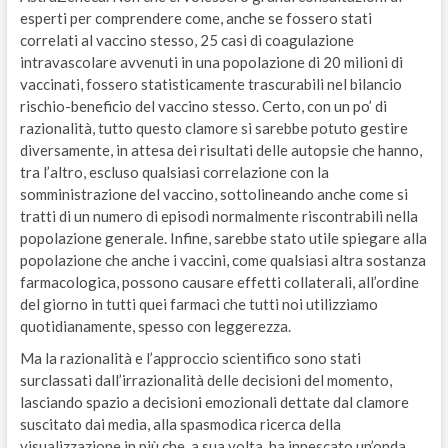
esperti per comprendere come, anche se fossero stati
correlati al vaccino stesso, 25 casi di coagulazione
intravascolare avvenuti in una popolazione di 20 milioni di
vaccinati, fossero statisticamente trascurabili nel bilancio
rischio-beneficio del vaccino stesso. Certo, con un po’ di
razionalità, tutto questo clamore si sarebbe potuto gestire
diversamente, in attesa dei risultati delle autopsie che hanno,
tra l’altro, escluso qualsiasi correlazione con la
somministrazione del vaccino, sottolineando anche come si
tratti di un numero di episodi normalmente riscontrabili nella
popolazione generale. Infine, sarebbe stato utile spiegare alla
popolazione che anche i vaccini, come qualsiasi altra sostanza
farmacologica, possono causare effetti collaterali, all’ordine
del giorno in tutti quei farmaci che tutti noi utilizziamo
quotidianamente, spesso con leggerezza.
Ma la razionalità e l’approccio scientifico sono stati
surclassati dall’irrazionalità delle decisioni del momento,
lasciando spazio a decisioni emozionali dettate dal clamore
suscitato dai media, alla spasmodica ricerca della
visualizzazione in più che, a sua volta, ha innescato un’onda