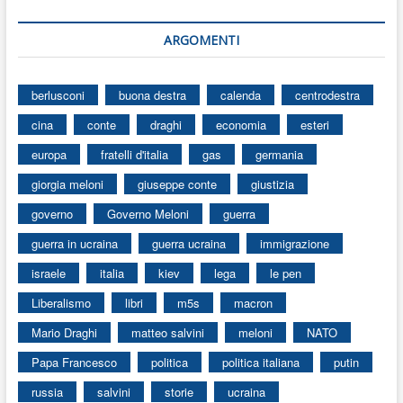
ARGOMENTI
berlusconi
buona destra
calenda
centrodestra
cina
conte
draghi
economia
esteri
europa
fratelli d'italia
gas
germania
giorgia meloni
giuseppe conte
giustizia
governo
Governo Meloni
guerra
guerra in ucraina
guerra ucraina
immigrazione
israele
italia
kiev
lega
le pen
Liberalismo
libri
m5s
macron
Mario Draghi
matteo salvini
meloni
NATO
Papa Francesco
politica
politica italiana
putin
russia
salvini
storie
ucraina