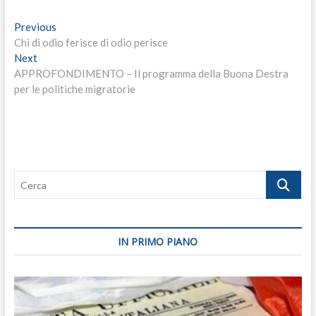
Navigazione
Previous
Previous
post:
Chi di odio ferisce di odio perisce
articoli
Next
Next
post:
APPROFONDIMENTO – Il programma della Buona Destra
per le politiche migratorie
Cerca
IN PRIMO PIANO