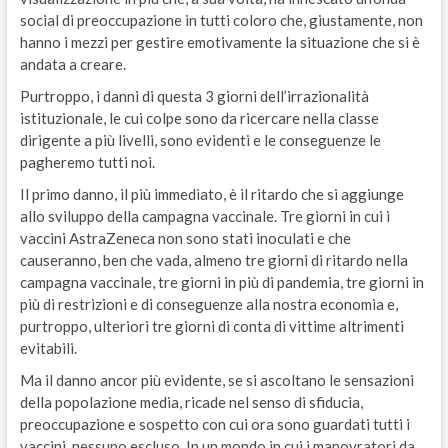
social di preoccupazione in tutti coloro che, giustamente, non
hanno i mezzi per gestire emotivamente la situazione che si è
andata a creare.
Purtroppo, i danni di questa 3 giorni dell’irrazionalità
istituzionale, le cui colpe sono da ricercare nella classe
dirigente a più livelli, sono evidenti e le conseguenze le
pagheremo tutti noi.
Il primo danno, il più immediato, è il ritardo che si aggiunge
allo sviluppo della campagna vaccinale. Tre giorni in cui i
vaccini AstraZeneca non sono stati inoculati e che
causeranno, ben che vada, almeno tre giorni di ritardo nella
campagna vaccinale, tre giorni in più di pandemia, tre giorni in
più di restrizioni e di conseguenze alla nostra economia e,
purtroppo, ulteriori tre giorni di conta di vittime altrimenti
evitabili.
Ma il danno ancor più evidente, se si ascoltano le sensazioni
della popolazione media, ricade nel senso di sfiducia,
preoccupazione e sospetto con cui ora sono guardati tutti i
vaccini, nessuno escluso. In un mondo in cui i manovratori da