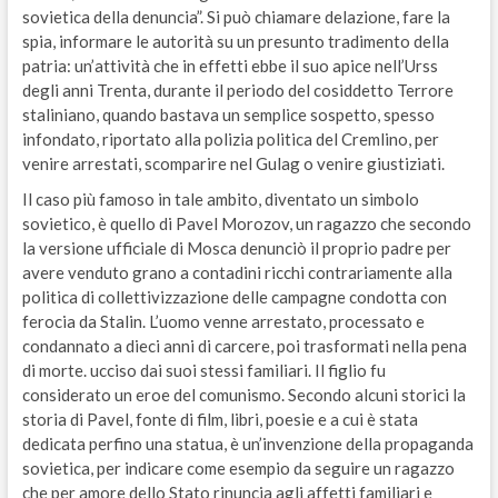
sovietica della denuncia”. Si può chiamare delazione, fare la
spia, informare le autorità su un presunto tradimento della
patria: un’attività che in effetti ebbe il suo apice nell’Urss
degli anni Trenta, durante il periodo del cosiddetto Terrore
staliniano, quando bastava un semplice sospetto, spesso
infondato, riportato alla polizia politica del Cremlino, per
venire arrestati, scomparire nel Gulag o venire giustiziati.
Il caso più famoso in tale ambito, diventato un simbolo
sovietico, è quello di Pavel Morozov, un ragazzo che secondo
la versione ufficiale di Mosca denunciò il proprio padre per
avere venduto grano a contadini ricchi contrariamente alla
politica di collettivizzazione delle campagne condotta con
ferocia da Stalin. L’uomo venne arrestato, processato e
condannato a dieci anni di carcere, poi trasformati nella pena
di morte. ucciso dai suoi stessi familiari. Il figlio fu
considerato un eroe del comunismo. Secondo alcuni storici la
storia di Pavel, fonte di film, libri, poesie e a cui è stata
dedicata perfino una statua, è un’invenzione della propaganda
sovietica, per indicare come esempio da seguire un ragazzo
che per amore dello Stato rinuncia agli affetti familiari e