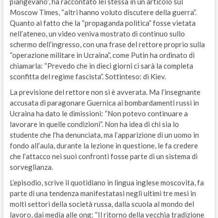
piangevano”, ha raccontato lei stessa in un articolo sul
Moscow Times, “altri hanno voluto discutere della guerra”.
Quanto al fatto che la “propaganda politica” fosse vietata
nell’ateneo, un video veniva mostrato di continuo sullo
schermo dell’ingresso, con una frase del rettore proprio sulla
“operazione militare in Ucraina”, come Putin ha ordinato di
chiamarla: “Prevedo che in dieci giorni ci sarà la completa
sconfitta del regime fascista”. Sottinteso: di Kiev.
La previsione del rettore non si è avverata. Ma l’insegnante
accusata di paragonare Guernica ai bombardamenti russi in
Ucraina ha dato le dimissioni: “Non potevo continuare a
lavorare in quelle condizioni”. Non ha idea di chi sia lo
studente che l’ha denunciata, ma l’apparizione di un uomo in
fondo all’aula, durante la lezione in questione, le fa credere
che l’attacco nei suoi confronti fosse parte di un sistema di
sorveglianza.
L’episodio, scrive il quotidiano in lingua inglese moscovita, fa
parte di una tendenza manifestatasi negli ultimi tre mesi in
molti settori della società russa, dalla scuola al mondo del
lavoro, dai media alle ong: “Il ritorno della vecchia tradizione