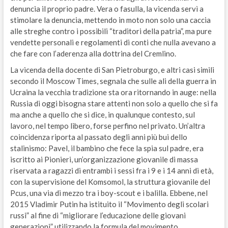
denuncia il proprio padre. Vera o fasulla, la vicenda servì a
stimolare la denuncia, mettendo in moto non solo una caccia
alle streghe contro i possibili “traditori della patria”, ma pure
vendette personali e regolamenti di conti che nulla avevano a
che fare con l’aderenza alla dottrina del Cremlino.
La vicenda della docente di San Pietroburgo, e altri casi simili
secondo il Moscow Times, segnala che sulle ali della guerra in
Ucraina la vecchia tradizione sta ora ritornando in auge: nella
Russia di oggi bisogna stare attenti non solo a quello che si fa
ma anche a quello che si dice, in qualunque contesto, sul
lavoro, nel tempo libero, forse perfino nel privato. Un’altra
coincidenza riporta al passato degli anni più bui dello
stalinismo: Pavel, il bambino che fece la spia sul padre, era
iscritto ai Pionieri, un’organizzazione giovanile di massa
riservata a ragazzi di entrambi i sessi fra i 9 e i 14 anni di età,
con la supervisione del Komsomol, la struttura giovanile del
Pcus, una via di mezzo tra i boy-scout e i balilla. Ebbene, nel
2015 Vladimir Putin ha istituito il “Movimento degli scolari
russi” al fine di “migliorare l’educazione delle giovani
generazioni” utilizzando la formula del movimento