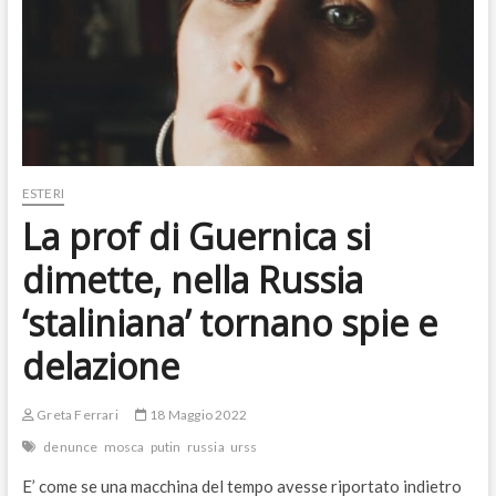
ESTERI
La prof di Guernica si
dimette, nella Russia
‘staliniana’ tornano spie e
delazione
Greta Ferrari
18 Maggio 2022
denunce
mosca
putin
russia
urss
E’ come se una macchina del tempo avesse riportato indietro