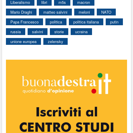
Liberalismo
libri
m5s
macron
Mario Draghi
matteo salvini
meloni
NATO
Papa Francesco
politica
politica italiana
putin
russia
salvini
storie
ucraina
unione europea
zelensky