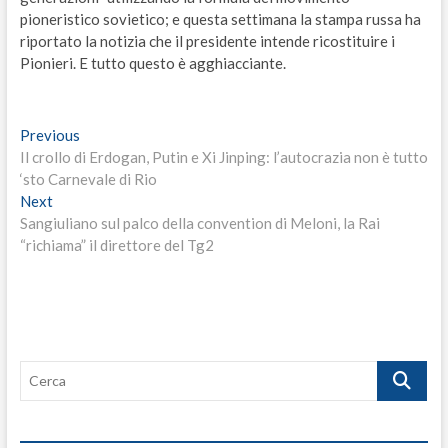
pioneristico sovietico; e questa settimana la stampa russa ha
riportato la notizia che il presidente intende ricostituire i
Pionieri. E tutto questo è agghiacciante.
Navigazione
Previous
Previous
post:
Il crollo di Erdogan, Putin e Xi Jinping: l’autocrazia non è tutto
articoli
‘sto Carnevale di Rio
Next
Next
post:
Sangiuliano sul palco della convention di Meloni, la Rai
“richiama” il direttore del Tg2
Cerca