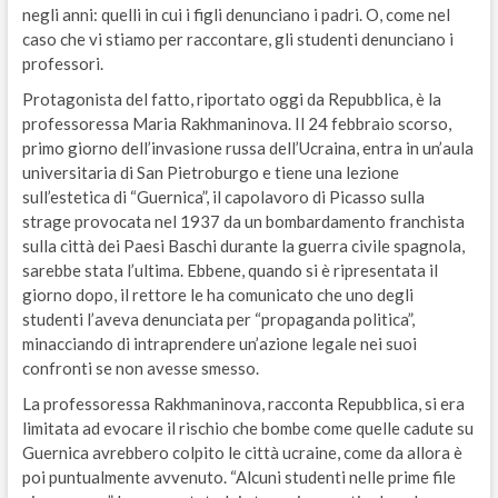
negli anni: quelli in cui i figli denunciano i padri. O, come nel
caso che vi stiamo per raccontare, gli studenti denunciano i
professori.
Protagonista del fatto, riportato oggi da Repubblica, è la
professoressa Maria Rakhmaninova. Il 24 febbraio scorso,
primo giorno dell’invasione russa dell’Ucraina, entra in un’aula
universitaria di San Pietroburgo e tiene una lezione
sull’estetica di “Guernica”, il capolavoro di Picasso sulla
strage provocata nel 1937 da un bombardamento franchista
sulla città dei Paesi Baschi durante la guerra civile spagnola,
sarebbe stata l’ultima. Ebbene, quando si è ripresentata il
giorno dopo, il rettore le ha comunicato che uno degli
studenti l’aveva denunciata per “propaganda politica”,
minacciando di intraprendere un’azione legale nei suoi
confronti se non avesse smesso.
La professoressa Rakhmaninova, racconta Repubblica, si era
limitata ad evocare il rischio che bombe come quelle cadute su
Guernica avrebbero colpito le città ucraine, come da allora è
poi puntualmente avvenuto. “Alcuni studenti nelle prime file