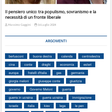
Il pensiero unico: tra populismo, sovranismo e la
necessità di un fronte liberale
Massimo Gaggini
16 Luglio 2024
ARGOMENTI
berlusconi
buona destra
calenda
centrodestra
cina
conte
draghi
economia
esteri
europa
fratelli d'italia
gas
germania
giorgia meloni
giuseppe conte
giustizia
governo
Governo Meloni
guerra
guerra in ucraina
guerra ucraina
immigrazione
israele
italia
kiev
lega
le pen