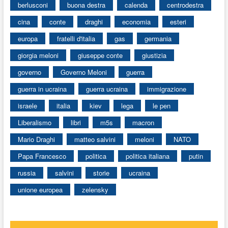
berlusconi
buona destra
calenda
centrodestra
cina
conte
draghi
economia
esteri
europa
fratelli d'italia
gas
germania
giorgia meloni
giuseppe conte
giustizia
governo
Governo Meloni
guerra
guerra in ucraina
guerra ucraina
immigrazione
israele
italia
kiev
lega
le pen
Liberalismo
libri
m5s
macron
Mario Draghi
matteo salvini
meloni
NATO
Papa Francesco
politica
politica italiana
putin
russia
salvini
storie
ucraina
unione europea
zelensky