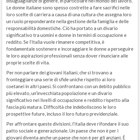
disuguaglianze di genere, in particolare nel mondo del lavoro.
Le donne italiane sono spesso costrette a fare sacrifici nelle
loro scelte di carriera a causa di una cultura che assegna loro
un ruolo preponderante nella gestione della famiglia e delle
responsabilità domestiche. Ciò ha portato a un divario
significativo tra uomini e donne in termini di occupazione e
reddito. Se l’Italia vuole rimanere competitiva, è
fondamentale sostenere e incoraggiare le donne a perseguire
le loro aspirazioni professionali senza dover rinunciare alle
proprie scelte di vita.
Per non parlare dei giovani italiani, che si trovano a
fronteggiare una serie di sfide uniche rispetto ai loro
coetanei in altri paesi. Si confrontano con un debito pubblico
più elevato, un’invecchiata popolazione e un divario
significativo nei livelli di occupazione e reddito rispetto alla
fascia più matura. Difficoltà che indeboliscono le loro
prospettive future, incluso il loro futuro previdenziale.
Per affrontare queste divisioni, l’Italia deve rifondare il suo
patto sociale e generazionale. Un paese che non è per i
giovani diventa anche un paese che non è per gli anziani. È