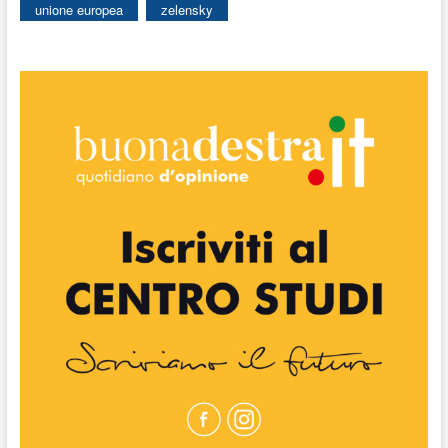
unione europea
zelensky