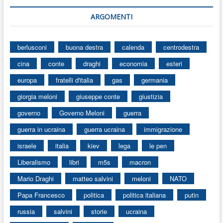
ARGOMENTI
berlusconi
buona destra
calenda
centrodestra
cina
conte
draghi
economia
esteri
europa
fratelli d'italia
gas
germania
giorgia meloni
giuseppe conte
giustizia
governo
Governo Meloni
guerra
guerra in ucraina
guerra ucraina
immigrazione
israele
italia
kiev
lega
le pen
Liberalismo
libri
m5s
macron
Mario Draghi
matteo salvini
meloni
NATO
Papa Francesco
politica
politica italiana
putin
russia
salvini
storie
ucraina