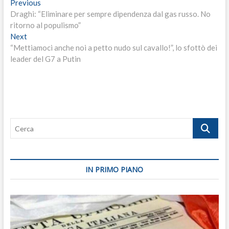
Navigazione
Previous
Previous
post:
Draghi: “Eliminare per sempre dipendenza dal gas russo. No
articoli
ritorno al populismo”
Next
Next
post:
“Mettiamoci anche noi a petto nudo sul cavallo!”, lo sfottò dei
leader del G7 a Putin
Cerca
IN PRIMO PIANO