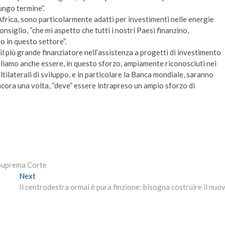
ungo termine”.
l’Africa, sono particolarmente adatti per investimenti nelle energie
nsiglio, “che mi aspetto che tutti i nostri Paesi finanzino,
o in questo settore”.
il più grande finanziatore nell’assistenza a progetti di investimento
ogliamo anche essere, in questo sforzo, ampiamente riconosciuti nei
ultilaterali di sviluppo, e in particolare la Banca mondiale, saranno
ncora una volta, “deve” essere intrapreso un ampio sforzo di
 Suprema Corte
Next
Next
post:
Il centrodestra ormai è pura finzione: bisogna costruire il nuo