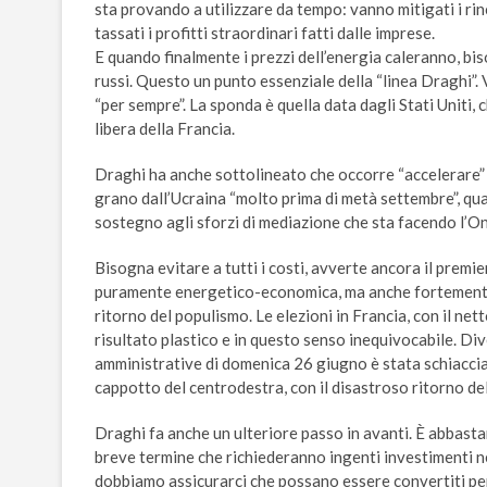
sta provando a utilizzare da tempo: vanno mitigati i rinc
tassati i profitti straordinari fatti dalle imprese.
E quando finalmente i prezzi dell’energia caleranno, bis
russi. Questo un punto essenziale della “linea Draghi”. 
“per sempre”. La sponda è quella data dagli Stati Uniti, c
libera della Francia.
Draghi ha anche sottolineato che occorre “accelerare” g
grano dall’Ucraina “molto prima di metà settembre”, quan
sostegno agli sforzi di mediazione che sta facendo l’On
Bisogna evitare a tutti i costi, avverte ancora il premie
puramente energetico-economica, ma anche fortemente p
ritorno del populismo. Le elezioni in Francia, con il ne
risultato plastico e in questo senso inequivocabile. Div
amministrative di domenica 26 giugno è stata schiaccian
cappotto del centrodestra, con il disastroso ritorno de
Draghi fa anche un ulteriore passo in avanti. È abbasta
breve termine che richiederanno ingenti investimenti nel
dobbiamo assicurarci che possano essere convertiti per