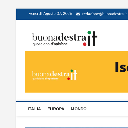
Skip
venerdì, Agosto 07, 2026
redazione@buonadestra.it
to
content
Buona
QUOTIDIANO D
ITALIA
EUROPA
MONDO