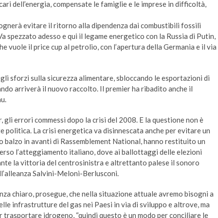
ari dell’energia, compensate le famiglie e le imprese in difficoltà,
ognerà evitare il ritorno alla dipendenza dai combustibili fossili
Va spezzato adesso e qui il legame energetico con la Russia di Putin,
he vuole il price cup al petrolio, con l’apertura della Germania e il via
li sforzi sulla sicurezza alimentare, sbloccando le esportazioni di
do arriverà il nuovo raccolto. Il premier ha ribadito anche il
u.
r, gli errori commessi dopo la crisi del 2008. E la questione non è
olitica. La crisi energetica va disinnescata anche per evitare un
tto balzo in avanti di Rassemblement National, hanno restituito un
erso l’atteggiamento italiano, dove ai ballottaggi delle elezioni
te la vittoria del centrosinistra e altrettanto palese il sonoro
ll’alleanza Salvini-Meloni-Berlusconi.
nza chiaro, prosegue, che nella situazione attuale avremo bisogni a
le infrastrutture del gas nei Paesi in via di sviluppo e altrove, ma
 trasportare idrogeno, “quindi questo è un modo per conciliare le