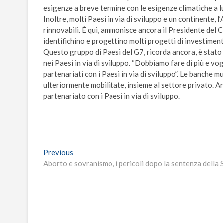
esigenze a breve termine con le esigenze climatiche a l
Inoltre, molti Paesi in via di sviluppo e un continente, 
rinnovabili. È qui, ammonisce ancora il Presidente del Co
identifichino e progettino molti progetti di investiment
Questo gruppo di Paesi del G7, ricorda ancora, è stato 
nei Paesi in via di sviluppo. “Dobbiamo fare di più e v
partenariati con i Paesi in via di sviluppo”. Le banche m
ulteriormente mobilitate, insieme al settore privato. A
partenariato con i Paesi in via di sviluppo.
Navigazione
Previous
Previous
post:
Aborto e sovranismo, i pericoli dopo la sentenza della
articoli