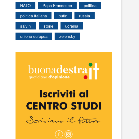
NATO
Papa Francesco
politica
politica italiana
putin
russia
salvini
storie
ucraina
unione europea
zelensky