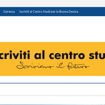
Gerenza
Iscriviti al Centro Studi per la Buona Destra.
destra.it
I OPINIONE