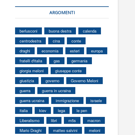
ARGOMENTI
berlusconi
buona destra
calenda
centrodestra
cina
conte
draghi
economia
esteri
europa
fratelli d'italia
gas
germania
giorgia meloni
giuseppe conte
giustizia
governo
Governo Meloni
guerra
guerra in ucraina
guerra ucraina
immigrazione
israele
italia
kiev
lega
le pen
Liberalismo
libri
m5s
macron
Mario Draghi
matteo salvini
meloni