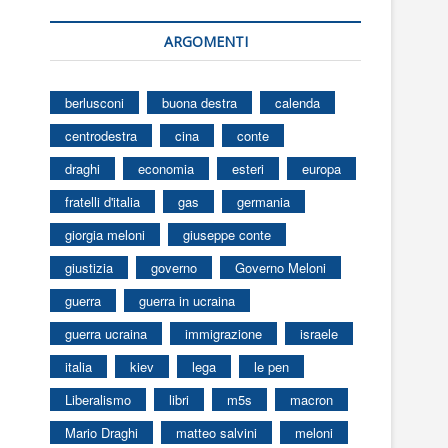
ARGOMENTI
berlusconi
buona destra
calenda
centrodestra
cina
conte
draghi
economia
esteri
europa
fratelli d'italia
gas
germania
giorgia meloni
giuseppe conte
giustizia
governo
Governo Meloni
guerra
guerra in ucraina
guerra ucraina
immigrazione
israele
italia
kiev
lega
le pen
Liberalismo
libri
m5s
macron
Mario Draghi
matteo salvini
meloni