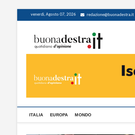
Skip
venerdì, Agosto 07, 2026
redazione@buonadestra.it
to
content
Buona
QUOTIDIANO D
ITALIA
EUROPA
MONDO