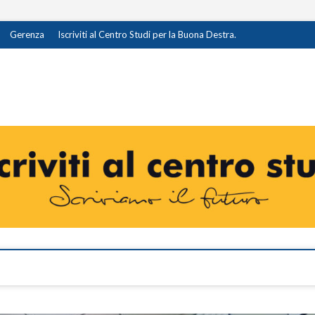
Gerenza
Iscriviti al Centro Studi per la Buona Destra.
destra.it
I OPINIONE