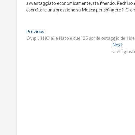
avvantaggiato economicamente, sta finendo. Pechino er
esercitare una pressione su Mosca per spingere il Cremli
Navigazione
Previous
Previous
post:
L’Anpi, il NO alla Nato e quel 25 aprile ostaggio dell’id
articoli
Next
Next
post:
Civili gius