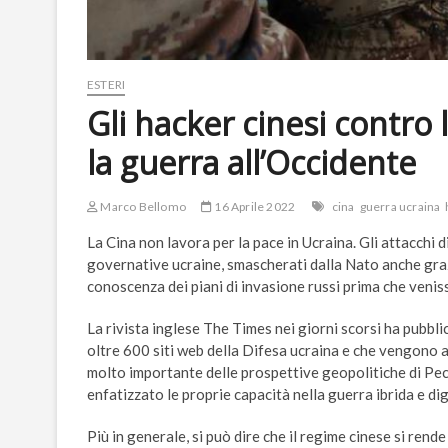
ESTERI
Gli hacker cinesi contro l
la guerra all’Occidente
Marco Bellomo
16 Aprile 2022
cina
guerra ucraina
La Cina non lavora per la pace in Ucraina. Gli attacchi di 
governative ucraine, smascherati dalla Nato anche graz
conoscenza dei piani di invasione russi prima che venisse
La rivista inglese The Times nei giorni scorsi ha pubbl
oltre 600 siti web della Difesa ucraina e che vengono a
molto importante delle prospettive geopolitiche di Pechi
enfatizzato le proprie capacità nella guerra ibrida e di
Più in generale, si può dire che il regime cinese si ren