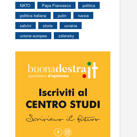
NATO
Papa Francesco
politica
politica italiana
putin
russia
salvini
storie
ucraina
unione europea
zelensky