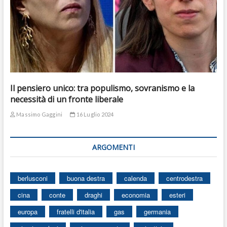
Il pensiero unico: tra populismo, sovranismo e la
necessità di un fronte liberale
Massimo Gaggini
16 Luglio 2024
ARGOMENTI
berlusconi
buona destra
calenda
centrodestra
cina
conte
draghi
economia
esteri
europa
fratelli d'italia
gas
germania