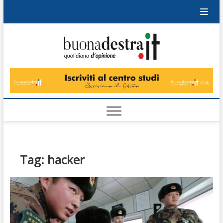
Skip
to
content
Buonad
QUOTIDIANO
DI OPINIONE
Tag:
hacker