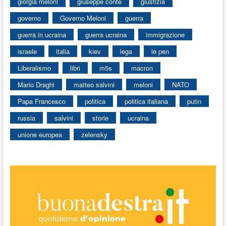
giorgia meloni
giuseppe conte
giustizia
governo
Governo Meloni
guerra
guerra in ucraina
guerra ucraina
immigrazione
israele
italia
kiev
lega
le pen
Liberalismo
libri
m5s
macron
Mario Draghi
matteo salvini
meloni
NATO
Papa Francesco
politica
politica italiana
putin
russia
salvini
storie
ucraina
unione europea
zelensky