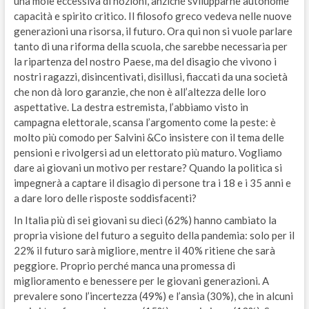
una mole eccessiva di nozioni, anziché svilupparne autonome
capacità e spirito critico. Il filosofo greco vedeva nelle nuove
generazioni una risorsa, il futuro. Ora qui non si vuole parlare
tanto di una riforma della scuola, che sarebbe necessaria per
la ripartenza del nostro Paese, ma del disagio che vivono i
nostri ragazzi, disincentivati, disillusi, fiaccati da una società
che non dà loro garanzie, che non è all’altezza delle loro
aspettative. La destra estremista, l’abbiamo visto in
campagna elettorale, scansa l’argomento come la peste: è
molto più comodo per Salvini &Co insistere con il tema delle
pensioni e rivolgersi ad un elettorato più maturo. Vogliamo
dare ai giovani un motivo per restare? Quando la politica si
impegnerà a captare il disagio di persone tra i 18 e i 35 anni e
a dare loro delle risposte soddisfacenti?
In Italia più di sei giovani su dieci (62%) hanno cambiato la
propria visione del futuro a seguito della pandemia: solo per il
22% il futuro sarà migliore, mentre il 40% ritiene che sarà
peggiore. Proprio perché manca una promessa di
miglioramento e benessere per le giovani generazioni. A
prevalere sono l’incertezza (49%) e l’ansia (30%), che in alcuni