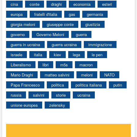
cina
conte
draghi
economia
esteri
europa
fratelli d'italia
gas
germania
giorgia meloni
giuseppe conte
giustizia
governo
Governo Meloni
guerra
guerra in ucraina
guerra ucraina
immigrazione
israele
italia
kiev
lega
le pen
Liberalismo
libri
m5s
macron
Mario Draghi
matteo salvini
meloni
NATO
Papa Francesco
politica
politica italiana
putin
russia
salvini
storie
ucraina
unione europea
zelensky