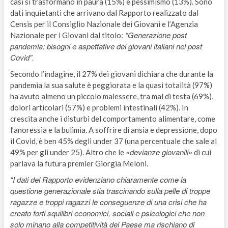
casi si trasformano in paura (15%) e pessimismo (13%). Sono
dati inquietanti che arrivano dal Rapporto realizzato dal
Censis per il Consiglio Nazionale dei Giovani e l’Agenzia
“Generazione post
Nazionale per i Giovani dal titolo:
pandemia: bisogni e aspettative dei giovani italiani nel post
Covid”.
Secondo l’indagine, il 27% dei giovani dichiara che durante la
pandemia la sua salute è peggiorata e la quasi totalità (97%)
ha avuto almeno un piccolo malessere, tra mal di testa (69%),
dolori articolari (57%) e problemi intestinali (42%). In
crescita anche i disturbi del comportamento alimentare, come
l’anoressia e la bulimia. A soffrire di ansia e depressione, dopo
il Covid, è ben 45% degli under 37 (una percentuale che sale al
«devianze giovanili»
49% per gli under 25). Altro che le
di cui
parlava la futura premier Giorgia Meloni.
“I dati del Rapporto evidenziano chiaramente come la
questione generazionale stia trascinando sulla pelle di troppe
ragazze e troppi ragazzi le conseguenze di una crisi che ha
creato forti squilibri economici, sociali e psicologici che non
solo minano alla competitività del Paese ma rischiano di