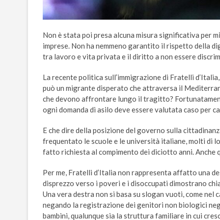
Non è stata poi presa alcuna misura significativa per mig
imprese. Non ha nemmeno garantito il rispetto della dign
tra lavoro e vita privata e il diritto a non essere discri
La recente politica sull’immigrazione di Fratelli d’Itali
può un migrante disperato che attraversa il Mediterra
che devono affrontare lungo il tragitto? Fortunatamente
ogni domanda di asilo deve essere valutata caso per ca
E che dire della posizione del governo sulla cittadinanz
frequentato le scuole e le università italiane, molti di
fatto richiesta al compimento dei diciotto anni. Anche 
Per me, Fratelli d’Italia non rappresenta affatto una de
disprezzo verso i poveri e i disoccupati dimostrano chia
Una vera destra non si basa su slogan vuoti, come nel ca
negando la registrazione dei genitori non biologici neg
bambini, qualunque sia la struttura familiare in cui cre