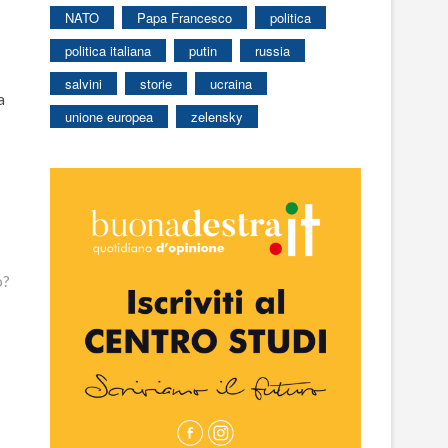
NATO
Papa Francesco
politica
politica italiana
putin
russia
salvini
storie
ucraina
a
unione europea
zelensky
o?