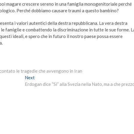
poi magare crescere sereno in una famiglia monogenitoriale perché
biologico. Perché dobbiamo causare traumi a questo bambino?
presenta i valori autentici della destra repubblicana. La vera destra
 le famiglie e combattendo la discriminazione in tutte le sue forme. L
questi ideali, e spero che in futuro il nostro paese possa essere
a.
ccontato le tragedie che avvengono in Iran
Next
Next
post:
Erdogan dice “Si” alla Svezia nella Nato, ma a che prezz