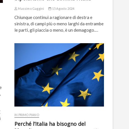
Massimo Gaggini
15 Agosto 2024
Chiunque continui a ragionare di destra e
sinistra, di campi più o meno larghi da entrambe
le parti, gli piaccia o meno, è un demagogo.…
e
,
È
IN PRIMO PIANO
i
Perché l’Italia ha bisogno del