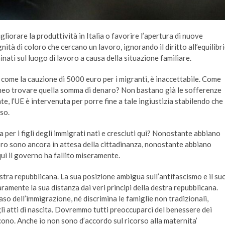
liorare la produttività in Italia o favorire l’apertura di nuove
ità di coloro che cercano un lavoro, ignorando il diritto all’equilibr
minati sul luogo di lavoro a causa della situazione familiare.
a, come la cauzione di 5000 euro per i migranti, è inaccettabile. Come
neo trovare quella somma di denaro? Non bastano già le sofferenze
, l’UE è intervenuta per porre fine a tale ingiustizia stabilendo che
so.
a per i figli degli immigrati nati e cresciuti qui? Nonostante abbiano
 loro sono ancora in attesa della cittadinanza, nonostante abbiano
qui il governo ha fallito miseramente.
stra repubblicana. La sua posizione ambigua sull’antifascismo e il su
ramente la sua distanza dai veri principi della destra repubblicana.
so dell’immigrazione, né discrimina le famiglie non tradizionali,
li atti di nascita. Dovremmo tutti preoccuparci del benessere dei
scono. Anche io non sono d’accordo sul ricorso alla maternita’