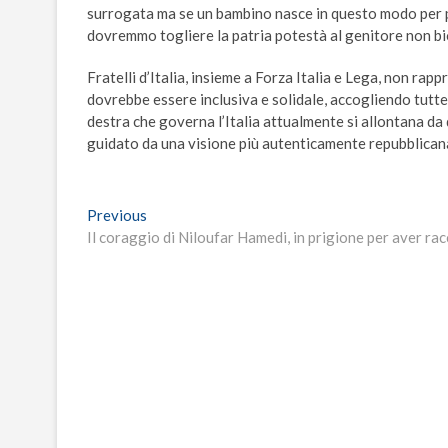
surrogata ma se un bambino nasce in questo modo per 
dovremmo togliere la patria potestà al genitore non 
Fratelli d’Italia, insieme a Forza Italia e Lega, non rap
dovrebbe essere inclusiva e solidale, accogliendo tutte
destra che governa l’Italia attualmente si allontana da 
guidato da una visione più autenticamente repubblican
Navigazione
Previous
Previous
post:
Il coraggio di Niloufar Hamedi, in prigione per aver ra
articoli