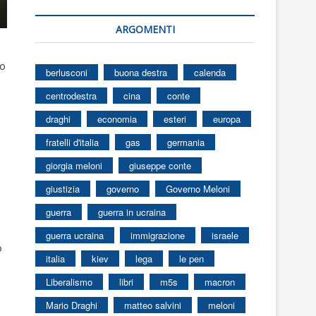
ARGOMENTI
io
berlusconi
buona destra
calenda
centrodestra
cina
conte
draghi
economia
esteri
europa
fratelli d'italia
gas
germania
giorgia meloni
giuseppe conte
giustizia
governo
Governo Meloni
guerra
guerra in ucraina
guerra ucraina
immigrazione
israele
o
italia
kiev
lega
le pen
Liberalismo
libri
m5s
macron
Mario Draghi
matteo salvini
meloni