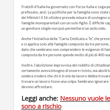
Fratelli d’Italia ha governato con Forza Italia e Lega p
prefissato, anzi. Le politiche per la famiglia sono stat
dei Ministri il 16 ottobre prevede misure di sostegno s
famiglie monoparentali con un solo figlio. È difficile ca
un genitore single non può permettersi un asilo nido.
Anche l’iniziativa della “Carta Dedicata a Te”, che prev
e si applica solo alle famiglie composte da tre persone, 
dato che sembrano non comprendere le esigenze di fami
composta da tre persone spende molto di più di 400 eur
Inoltre, l’abolizione improvvisa del reddito di cittadina
certamente aveva bisogno di essere rivisto, ma abolir
sembra credere che chi è in età da lavoro debba trovare
trovare un lavoro fosse una colpa. Sembrano ignorare la 
devono affrontare.
Leggi anche:
Nessuno vuole le l
sono a rischio