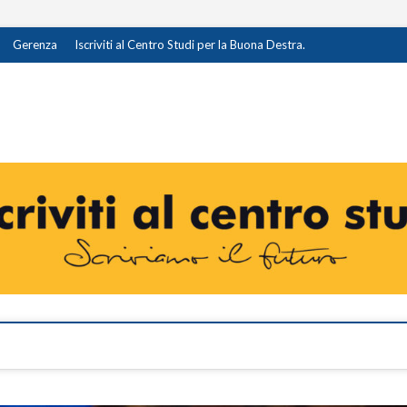
Gerenza
Iscriviti al Centro Studi per la Buona Destra.
destra.it
I OPINIONE