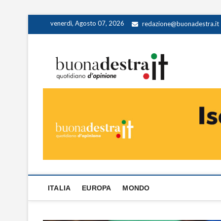
Skip
venerdì, Agosto 07, 2026
redazione@buonadestra.it
to
content
Buona
QUOTIDIANO D
ITALIA
EUROPA
MONDO