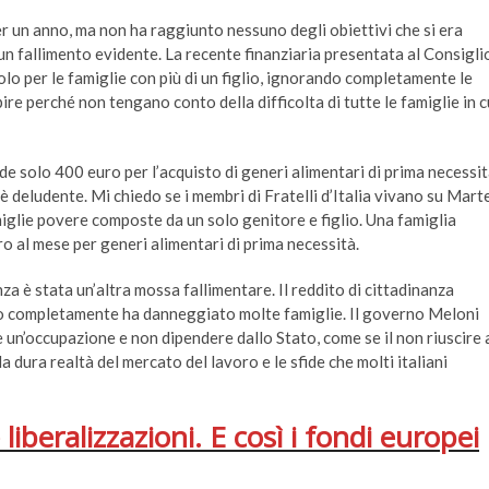
er un anno, ma non ha raggiunto nessuno degli obiettivi che si era
e un fallimento evidente. La recente finanziaria presentata al Consigli
olo per le famiglie con più di un figlio, ignorando completamente le
pire perché non tengano conto della difficolta di tutte le famiglie in c
ede solo 400 euro per l’acquisto di generi alimentari di prima necessi
è deludente. Mi chiedo se i membri di Fratelli d’Italia vivano su Marte
glie povere composte da un solo genitore e figlio. Una famiglia
o al mese per generi alimentari di prima necessità.
nza è stata un’altra mossa fallimentare. Il reddito di cittadinanza
lo completamente ha danneggiato molte famiglie. Il governo Meloni
 un’occupazione e non dipendere dallo Stato, come se il non riuscire 
dura realtà del mercato del lavoro e le sfide che molti italiani
iberalizzazioni. E così i fondi europei